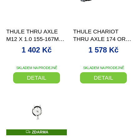
s
p
r
o
–15 %
–16 %
d
THULE THRU AXLE
THULE CHARIOT
u
M12 X 1.0 155-167MM -
THRU AXLE 174 OR
k
SYNTACE
180 MM (M12X1.75) -
t
1 402 Kč
1 578 Kč
MAXLE
ů
SKLADEM NA PRODEJNĚ
SKLADEM NA PRODEJNĚ
DETAIL
DETAIL
Z
ZDARMA
D
–15 %
–15 %