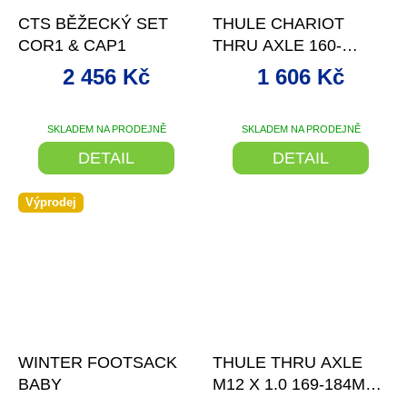
A
R
CTS BĚŽECKÝ SET
THULE CHARIOT
M
A
COR1 & CAP1
THRU AXLE 160-
172MM (M12X1.0) -
2 456 Kč
1 606 Kč
SYNTACE
SKLADEM NA PRODEJNĚ
SKLADEM NA PRODEJNĚ
DETAIL
DETAIL
Výprodej
–27 %
–15 %
WINTER FOOTSACK
THULE THRU AXLE
BABY
M12 X 1.0 169-184MM -
SYNTACE