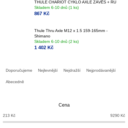
THULE CHARIOT CYKLO AXLE ZÁVĚS + RU
Skladem 6-10 dnů
(1 ks)
867 Kč
Thule Thru Axle M12 x 1.5 159-165mm -
Shimano
Skladem 6-10 dnů
(2 ks)
1 402 Kč
Ř
a
Doporučujeme
Nejlevnější
Nejdražší
Nejprodávanější
z
e
Abecedně
n
í
p
Cena
r
o
213
Kč
9290
Kč
d
u