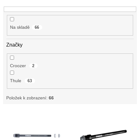
k
t
ů
Na skladě
66
Značky
Croozer
2
Thule
63
Položek k zobrazení:
66
V
ý
p
i