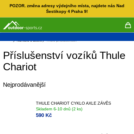
Přejít
POZOR. změna adresy výdejního místa, najdete nás Nad
na
Šestikopy 4 Praha 9!
obsah
NÁ
KO
Domů
Na kole s dětmi
Thule příslušenství
Příslušenství vozíků Thule
Chariot
Nejprodávanější
THULE CHARIOT CYKLO AXLE ZÁVĚS
Skladem 6-10 dnů
(2 ks)
590 Kč