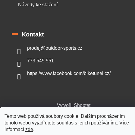
Návody ke stažení
Kontakt
prodej
@
outdoor-sports.cz
773 545 551
https://www.facebook.com/biketunel.cz/
Vytvořil Shoptet
Tento web používá soubory cookie. Dalším procházením
tohoto webu vyjadřujete souhlas s jejich používáním.. Více
Copyright 2026
Outdoor-sports.cz
. Všechna práva vyhrazena.
informací
zde
.