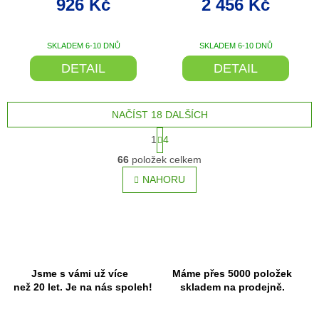
926 Kč
2 456 Kč
SKLADEM 6-10 DNŮ
SKLADEM 6-10 DNŮ
DETAIL
DETAIL
NAČÍST 18 DALŠÍCH
S
1
4
t
O
r
66
položek celkem
v
á
l
NAHORU
n
á
k
o
d
v
a
á
c
n
í
í
p
r
Jsme s vámi už více
Máme přes 5000 položek
v
než 20 let. Je na nás spoleh!
skladem na prodejně.
k
y