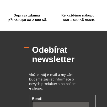
v
ý
p
Doprava zdarma
Ke každému nákupu
i
při nákupu od 2 500 Kč.
nad 1 500 Kč dárek.
s
u
Z
á
p
Odebírat
a
t
newsletter
í
Vložte svůj e-mail a my vám
budeme zasílat informace o
nových produktech na našem
e-shopu.
E-mail