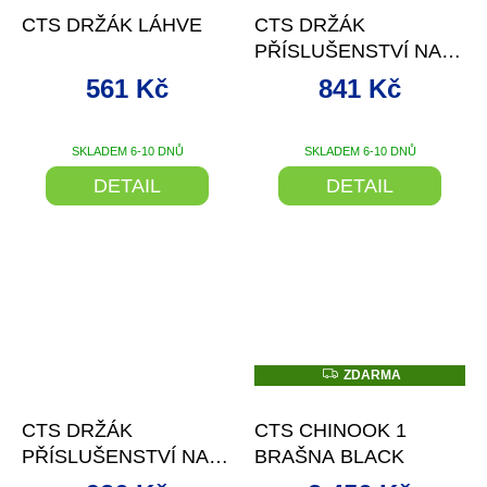
CTS DRŽÁK LÁHVE
CTS DRŽÁK
PŘÍSLUŠENSTVÍ NA
MADLO 1
561 Kč
841 Kč
SKLADEM 6-10 DNŮ
SKLADEM 6-10 DNŮ
DETAIL
DETAIL
Z
ZDARMA
D
–15 %
–15 %
A
R
CTS DRŽÁK
CTS CHINOOK 1
M
A
PŘÍSLUŠENSTVÍ NA
BRAŠNA BLACK
MADLO 2