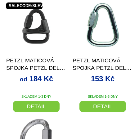
V
SALECODE:SLEVAX5:5:%
ý
p
i
s
p
r
o
od
až
–20 %
–15 %
d
PETZL MATICOVÁ
PETZL MATICOVÁ
u
SPOJKA PETZL DELTA
SPOJKA PETZL DELTA
k
BARVA
N8
t
184 Kč
153 Kč
od
ů
SKLADEM 1-3 DNY
SKLADEM 1-3 DNY
DETAIL
DETAIL