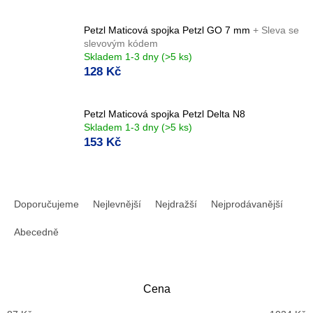
Petzl Maticová spojka Petzl GO 7 mm
+ Sleva se
slevovým kódem
Skladem 1-3 dny
(>5 ks)
128 Kč
Petzl Maticová spojka Petzl Delta N8
Skladem 1-3 dny
(>5 ks)
153 Kč
Ř
a
Doporučujeme
Nejlevnější
Nejdražší
Nejprodávanější
z
e
Abecedně
n
í
p
Cena
r
o