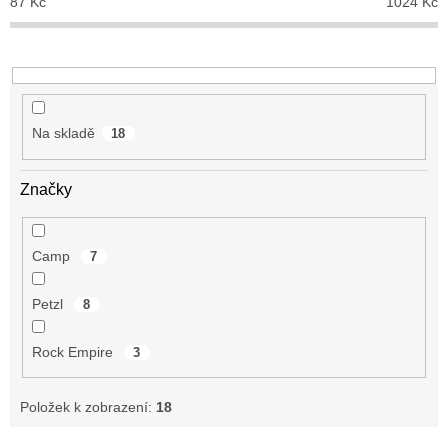
87
Kč
1024
Kč
d
u
k
t
ů
Na skladě
18
Značky
Camp
7
Petzl
8
Rock Empire
3
Položek k zobrazení:
18