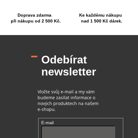
k
y
Doprava zdarma
Ke každému nákupu
v
při nákupu od 2 500 Kč.
nad 1 500 Kč dárek.
ý
p
i
Z
s
á
u
p
Odebírat
a
t
newsletter
í
Vložte svůj e-mail a my vám
budeme zasílat informace o
nových produktech na našem
e-shopu.
E-mail