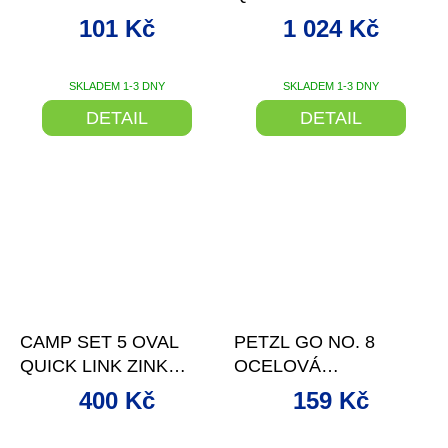
STAINLESS STEEL
STAINLESS 8 MM
101 Kč
1 024 Kč
SKLADEM 1-3 DNY
SKLADEM 1-3 DNY
DETAIL
DETAIL
–29 %
–16 %
CAMP SET 5 OVAL
PETZL GO NO. 8
QUICK LINK ZINK
OCELOVÁ
PLATED STEEL 10 MM
ŠROUBOVACÍ
400 Kč
159 Kč
SPOJKA