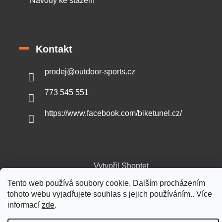
Návody ke stažení
Kontakt
prodej
@
outdoor-sports.cz
773 545 551
https://www.facebook.com/biketunel.cz/
Vytvořil Shoptet
Tento web používá soubory cookie. Dalším procházením
tohoto webu vyjadřujete souhlas s jejich používáním.. Více
Copyright 2026
Outdoor-sports.cz
. Všechna práva vyhrazena.
informací
zde
.