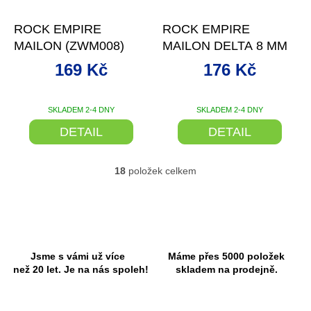
–15 %
–19 %
ROCK EMPIRE
ROCK EMPIRE
MAILON (ZWM008)
MAILON DELTA 8 MM
169 Kč
176 Kč
SKLADEM 2-4 DNY
SKLADEM 2-4 DNY
DETAIL
DETAIL
18
položek celkem
O
v
l
á
d
a
c
Jsme s vámi už více
Máme přes 5000 položek
í
než 20 let. Je na nás spoleh!
skladem na prodejně.
p
r
v