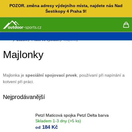
Přejít
POZOR. změna adresy výdejního místa, najdete nás Nad
na
Šestikopy 4 Praha 9!
obsah
NÁ
KO
Domů
Lezení
Práce ve výškách
Majlonky
Majlonky
Majlonka je
speciální spojovací prvek
, používaní při napínání a
kotvení při práci.
Nejprodávanější
Petzl Maticová spojka Petzl Delta barva
Skladem 1-3 dny
(>5 ks)
184 Kč
od