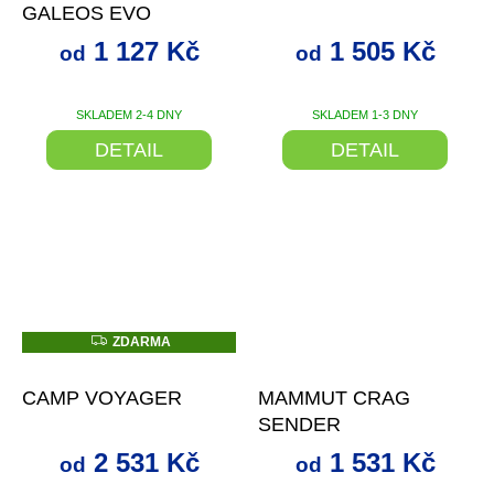
GALEOS EVO
1 127 Kč
1 505 Kč
od
od
SKLADEM 2-4 DNY
SKLADEM 1-3 DNY
DETAIL
DETAIL
Z
ZDARMA
D
až
–27 %
od
až
–25 %
A
R
CAMP VOYAGER
MAMMUT CRAG
M
A
SENDER
2 531 Kč
1 531 Kč
od
od