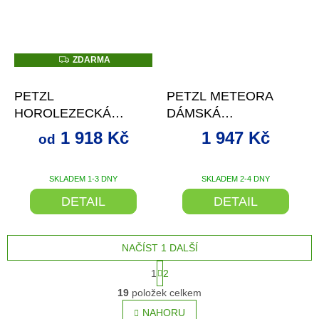
Z
ZDARMA
D
až
–16 %
–14 %
A
R
PETZL
PETZL METEORA
M
A
HOROLEZECKÁ
DÁMSKÁ
PŘILBA PETZL
HOROLEZECKÁ
1 918 Kč
1 947 Kč
od
METEOR BARVA
PŘILBA
MODROHNĚDÁ
VELIKOST S/M
SKLADEM 1-3 DNY
+
SKLADEM 2-4 DNY
Průměrné
hodnocení
SLEVA SE SLEVOVÝM
DETAIL
DETAIL
produktu
KÓDEM
je
5,0
NAČÍST 1 DALŠÍ
z
5
S
1
2
hvězdiček.
t
O
r
19
položek celkem
v
á
l
NAHORU
n