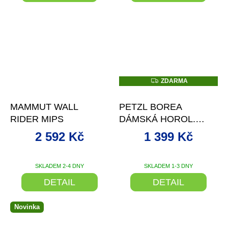
Z
ZDARMA
D
–14 %
–15 %
A
R
MAMMUT WALL
PETZL BOREA
M
A
RIDER MIPS
DÁMSKÁ HOROL.
PŘILBA
2 592 Kč
1 399 Kč
SKLADEM 2-4 DNY
SKLADEM 1-3 DNY
DETAIL
DETAIL
Novinka