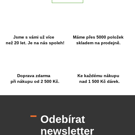
á
k
o
d
v
a
á
c
n
í
í
p
r
Jsme s vámi už více
Máme přes 5000 položek
v
než 20 let. Je na nás spoleh!
skladem na prodejně.
k
y
v
ý
p
Doprava zdarma
Ke každému nákupu
i
při nákupu od 2 500 Kč.
nad 1 500 Kč dárek.
s
u
Z
á
p
Odebírat
a
t
newsletter
í