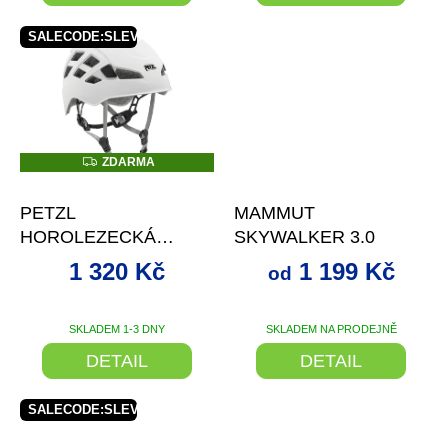
SALECODE:SLEVAX5:5:%
Z
ZDARMA
D
–20 %
až
–22 %
A
R
PETZL
MAMMUT
M
A
HOROLEZECKÁ
SKYWALKER 3.0
PŘILBA PETZL
1 320 Kč
1 199 Kč
od
BOREO BARVA
MODRÁ VELIKOST
S/M
SKLADEM 1-3 DNY
SKLADEM NA PRODEJNĚ
DETAIL
DETAIL
SALECODE:SLEVAX5:5:%