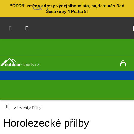
Přejít
POZOR. změna adresy výdejního místa, najdete nás Nad
na
CZK
Šestikopy 4 Praha 9!
obsah
NÁKUPNÍ
KOŠÍK
Domů
Lezení
Přilby
Horolezecké přilby