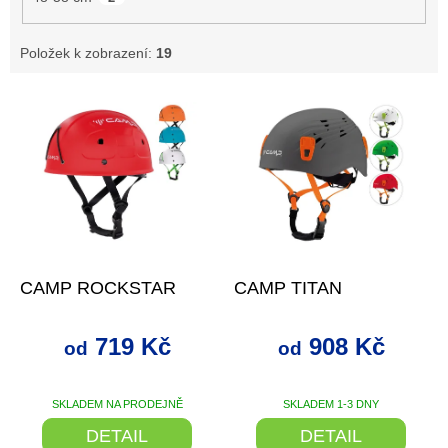
Položek k zobrazení:
19
V
ý
p
i
s
p
r
o
až
–27 %
až
–29 %
d
CAMP ROCKSTAR
CAMP TITAN
u
k
t
719 Kč
908 Kč
od
od
ů
SKLADEM NA PRODEJNĚ
SKLADEM 1-3 DNY
DETAIL
DETAIL