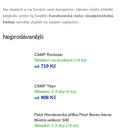
Na skalách a na horách není bezpečno, kámen může přiletět
kdykoliv, proto by kvalitní
horolezecká nebo skialpinistická
helma
neměla chybět ve vašem vybavení.
Nejprodávanější
CAMP Rockstar
Skladem na prodejně
(>5 ks)
719 Kč
od
CAMP Titan
Skladem 1-3 dny
(5 ks)
908 Kč
od
Petzl Horolezecká přilba Petzl Boreo barva
Modrá velikost S/M
Skladem 1-3 dny
(>5 ks)