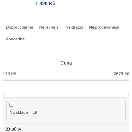
1 320 Kč
Ř
a
Doporučujeme
Nejlevnější
Nejdražší
Nejprodávanější
z
e
Abecedně
n
í
p
Cena
r
o
170
Kč
2679
Kč
d
u
k
t
ů
Na skladě
19
Značky