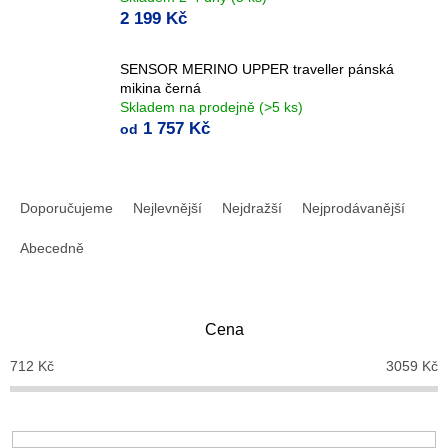
2 199 Kč
SENSOR MERINO UPPER traveller pánská
mikina černá
Skladem na prodejně
(>5 ks)
1 757 Kč
od
Ř
a
Doporučujeme
Nejlevnější
Nejdražší
Nejprodávanější
z
e
Abecedně
n
í
p
Cena
r
o
712
Kč
3059
Kč
d
u
k