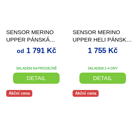
až
–31 %
–25 %
SENSOR MERINO
SENSOR MERINO
UPPER PÁNSKÁ
UPPER HELI PÁNSKÁ
MIKINA KRÁTKÝ ZIP
MIKINA KLOKANKA
1 791 Kč
1 755 Kč
od
ČERNÁ
PORT RED
SKLADEM NA PRODEJNĚ
SKLADEM 2-4 DNY
DETAIL
DETAIL
Akční cena
Akční cena
–27 %
až
–30 %