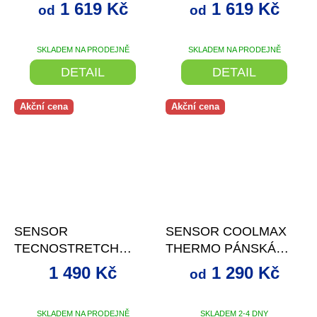
PÁNSKÁ MIKINA
PÁNSKÁ MIKINA
1 619 Kč
1 619 Kč
od
od
KLOKANKA ČERNÁ
KLOKANKA ŠEDÁ
SKLADEM NA PRODEJNĚ
SKLADEM NA PRODEJNĚ
DETAIL
DETAIL
Akční cena
Akční cena
–30 %
až
–28 %
SENSOR
SENSOR COOLMAX
TECNOSTRETCH
THERMO PÁNSKÁ
PÁNSKÁ MIKINA
MIKINA ZIP MUSTARD/
1 490 Kč
1 290 Kč
od
CELOZIP S KAPUCÍ
ČERNÁ
DEEP BLUE/PAGODA
BLUE
SKLADEM NA PRODEJNĚ
SKLADEM 2-4 DNY