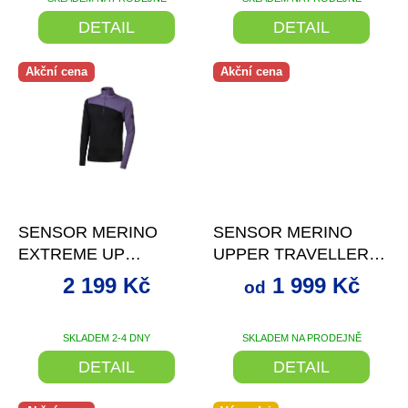
DETAIL
DETAIL
Akční cena
Akční cena
–20 %
–29 %
SENSOR MERINO
SENSOR MERINO
EXTREME UP
UPPER TRAVELLER
PÁNSKÁ MIKINA
PÁNSKÁ MIKINA S
2 199 Kč
1 999 Kč
od
DL.RUKÁV ZIP
KAPUCÍ ŠEDÁ
ČERNÁ/GRAPE
PURPLE
SKLADEM 2-4 DNY
SKLADEM NA PRODEJNĚ
DETAIL
DETAIL