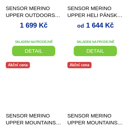
SENSOR MERINO
SENSOR MERINO
UPPER OUTDOORS
UPPER HELI PÁNSKÁ
PÁNSKÁ MIKINA
MIKINA KLOKANKA
1 699 Kč
1 644 Kč
od
KLOKANKA MINT
ČERNÁ
BLUE
SKLADEM NA PRODEJNĚ
SKLADEM NA PRODEJNĚ
DETAIL
DETAIL
Akční cena
Akční cena
až
–31 %
až
–31 %
SENSOR MERINO
SENSOR MERINO
UPPER MOUNTAINS
UPPER MOUNTAINS