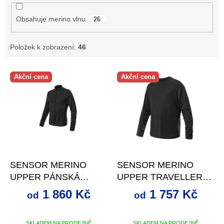
Obsahuje merino vlnu
26
Položek k zobrazení:
46
V
Akční cena
Akční cena
ý
p
i
s
p
r
o
až
–31 %
až
–31 %
d
SENSOR MERINO
SENSOR MERINO
u
UPPER PÁNSKÁ
UPPER TRAVELLER
k
MIKINA CELOZIP
PÁNSKÁ MIKINA
t
1 860 Kč
1 757 Kč
od
od
ČERNÁ
ČERNÁ
ů
SKLADEM NA PRODEJNĚ
SKLADEM NA PRODEJNĚ