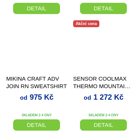
DETAIL
DETAIL
Akční cena
až
–22 %
až
–29 %
MIKINA CRAFT ADV
SENSOR COOLMAX
JOIN RN SWEATSHIRT
THERMO MOUNTAINS
PÁNSKÁ MIKINA
975 Kč
1 272 Kč
od
od
MUSTARD/ČERNÁ
SKLADEM 2-4 DNY
SKLADEM 2-4 DNY
DETAIL
DETAIL