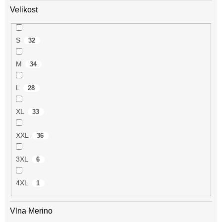
Velikost
S
32
M
34
L
28
XL
33
XXL
36
3XL
6
4XL
1
Vlna Merino