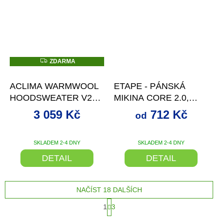
Z
ZDARMA
D
–15 %
od
až
–20 %
A
R
ACLIMA WARMWOOL
ETAPE - PÁNSKÁ
M
A
HOODSWEATER V2
MIKINA CORE 2.0,
MEN
MODRÁ/ČERVENÁ
3 059 Kč
712 Kč
od
SKLADEM 2-4 DNY
SKLADEM 2-4 DNY
DETAIL
DETAIL
NAČÍST 18 DALŠÍCH
S
1
3
t
O