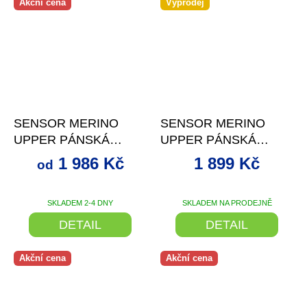
Akční cena
Výprodej
–26 %
–22 %
SENSOR MERINO
SENSOR MERINO
UPPER PÁNSKÁ
UPPER PÁNSKÁ
MIKINA CELOZIP MINT
MIKINA KRÁTKÝ ZIP
1 986 Kč
1 899 Kč
od
BLUE
MODRÁ
SKLADEM 2-4 DNY
SKLADEM NA PRODEJNĚ
DETAIL
DETAIL
Akční cena
Akční cena