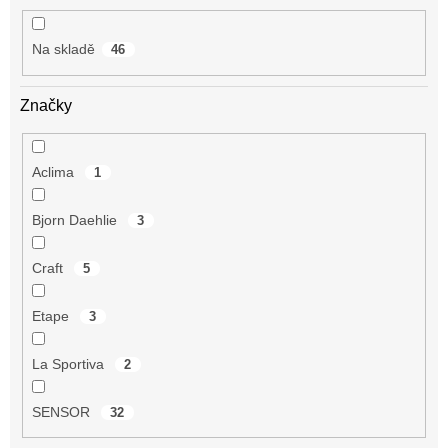
t
ů
Na skladě
46
Značky
Aclima
1
Bjorn Daehlie
3
Craft
5
Etape
3
La Sportiva
2
SENSOR
32