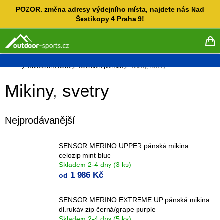
Přejít
POZOR. změna adresy výdejního místa, najdete nás Nad
na
Šestikopy 4 Praha 9!
obsah
NÁ
KO
Domů
Oblečení a obuv
Oblečení pánské
Mikiny, svetry
Mikiny, svetry
Nejprodávanější
SENSOR MERINO UPPER pánská mikina
celozip mint blue
Skladem 2-4 dny
(3 ks)
1 986 Kč
od
SENSOR MERINO EXTREME UP pánská mikina
dl.rukáv zip černá/grape purple
Skladem 2-4 dny
(5 ks)