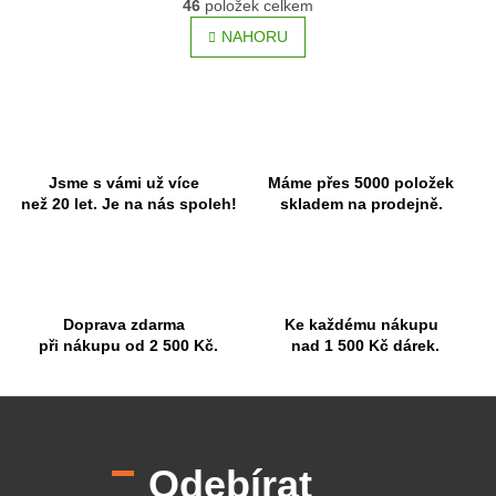
r
46
položek celkem
v
á
l
NAHORU
n
á
k
o
d
v
a
á
c
n
í
í
p
r
Jsme s vámi už více
Máme přes 5000 položek
v
než 20 let. Je na nás spoleh!
skladem na prodejně.
k
y
v
ý
p
Doprava zdarma
Ke každému nákupu
i
při nákupu od 2 500 Kč.
nad 1 500 Kč dárek.
s
u
Z
á
p
Odebírat
a