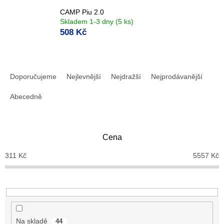
CAMP Piu 2.0
Skladem 1-3 dny
(5 ks)
508 Kč
Ř
a
Doporučujeme
Nejlevnější
Nejdražší
Nejprodávanější
z
e
Abecedně
n
í
p
Cena
r
o
311
Kč
5557
Kč
d
u
k
t
ů
Na skladě
44