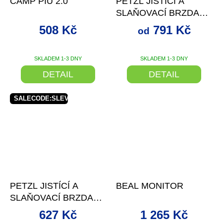
CAMP PIU 2.0
PETZL JISTÍCÍ A
M
A
SLAŇOVACÍ BRZDA
PETZL REVERSO
508 Kč
791 Kč
od
BARVA
+ SLEVA SE
SLEVOVÝM KÓDEM
SKLADEM 1-3 DNY
SKLADEM 1-3 DNY
Průměrné
Průměrné
hodnocení
hodnocení
DETAIL
DETAIL
produktu
produktu
je
je
5,0
5,0
SALECODE:SLEVAX5:5:%
z
z
5
5
hvězdiček.
hvězdiček.
–5 %
–15 %
PETZL JISTÍCÍ A
BEAL MONITOR
SLAŇOVACÍ BRZDA
PETZL VERSO BARVA
627 Kč
1 265 Kč
+ SLEVA SE