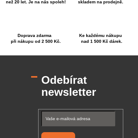
v
než 20 let. Je na nás spoleh!
skladem na prodejně.
k
y
v
ý
p
Doprava zdarma
Ke každému nákupu
i
při nákupu od 2 500 Kč.
nad 1 500 Kč dárek.
s
u
Z
á
p
Odebírat
a
t
newsletter
í