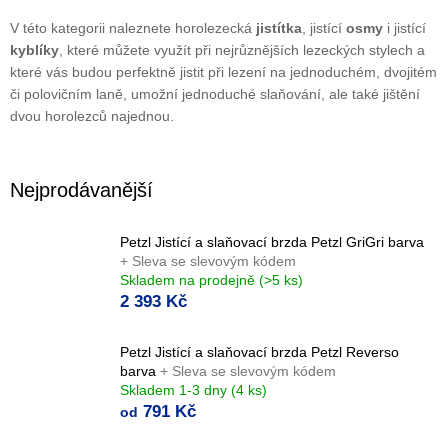
V této kategorii naleznete horolezecká
jistítka
, jistící
osmy
i jistící
kyblíky
, které můžete využít při nejrůznějších lezeckých stylech a
které vás budou perfektně jistit při lezení na jednoduchém, dvojitém
či polovičním laně, umožní jednoduché slaňování, ale také jištění
dvou horolezců najednou.
Nejprodávanější
Petzl Jistící a slaňovací brzda Petzl GriGri barva
+ Sleva se slevovým kódem
Skladem na prodejně
(>5 ks)
2 393 Kč
Petzl Jistící a slaňovací brzda Petzl Reverso
barva
+ Sleva se slevovým kódem
Skladem 1-3 dny
(4 ks)
791 Kč
od