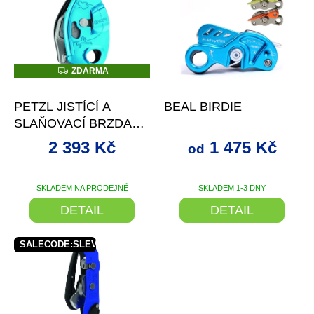
p
i
s
p
r
Z
ZDARMA
D
o
–5 %
od
až
–21 %
A
d
R
PETZL JISTÍCÍ A
BEAL BIRDIE
M
u
A
SLAŇOVACÍ BRZDA
k
PETZL GRIGRI BARVA
t
2 393 Kč
1 475 Kč
od
+ SLEVA SE
ů
SLEVOVÝM KÓDEM
SKLADEM NA PRODEJNĚ
SKLADEM 1-3 DNY
Průměrné
hodnocení
DETAIL
DETAIL
produktu
je
5,0
SALECODE:SLEVAX5:5:%
z
5
hvězdiček.