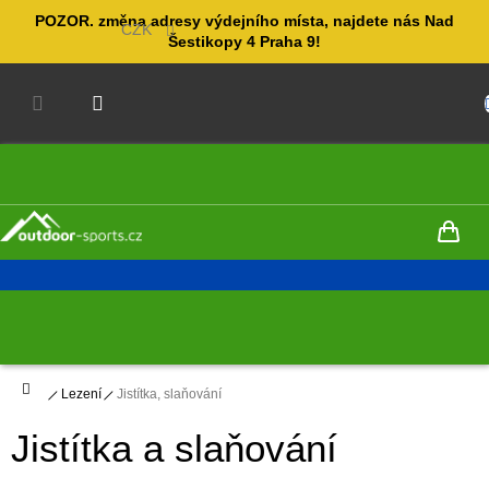
Přejít
POZOR. změna adresy výdejního místa, najdete nás Nad
na
CZK
Šestikopy 4 Praha 9!
obsah
NÁKUPNÍ
KOŠÍK
Domů
Lezení
Jistítka, slaňování
Jistítka a slaňování