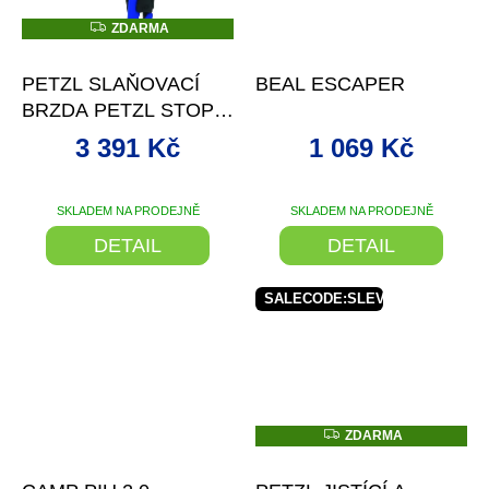
Z
ZDARMA
D
–5 %
–10 %
A
R
PETZL SLAŇOVACÍ
BEAL ESCAPER
M
A
BRZDA PETZL STOP
+
SLEVA SE SLEVOVÝM
3 391 Kč
1 069 Kč
KÓDEM
SKLADEM NA PRODEJNĚ
SKLADEM NA PRODEJNĚ
DETAIL
DETAIL
SALECODE:SLEVAX5:5:%
Z
ZDARMA
D
–24 %
až
–14 %
A
R