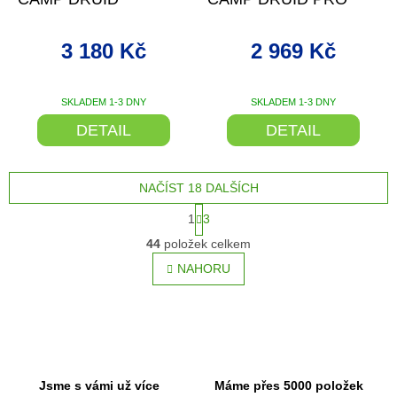
M
M
A
A
3 180 Kč
2 969 Kč
SKLADEM 1-3 DNY
SKLADEM 1-3 DNY
DETAIL
DETAIL
NAČÍST 18 DALŠÍCH
S
1
3
t
O
r
44
položek celkem
v
á
l
NAHORU
n
á
k
o
d
v
a
á
c
n
í
í
p
r
Jsme s vámi už více
Máme přes 5000 položek