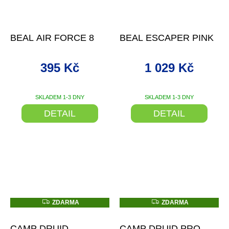
–10 %
–13 %
BEAL AIR FORCE 8
BEAL ESCAPER PINK
395 Kč
1 029 Kč
SKLADEM 1-3 DNY
SKLADEM 1-3 DNY
DETAIL
DETAIL
Z
Z
ZDARMA
ZDARMA
D
D
–29 %
–29 %
A
A
R
R
CAMP DRUID
CAMP DRUID PRO