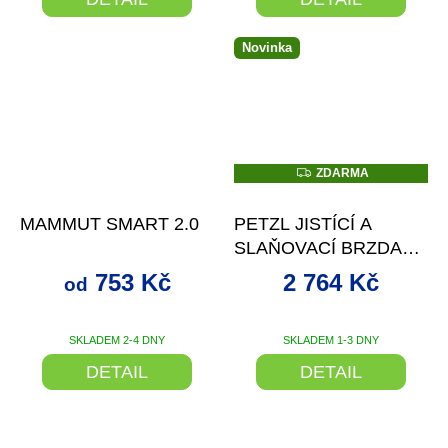
Novinka
Z
ZDARMA
D
až
–24 %
–5 %
A
R
MAMMUT SMART 2.0
PETZL JISTÍCÍ A
M
A
SLAŇOVACÍ BRZDA
PETZL GRIGRI+
753 Kč
2 764 Kč
od
BARVA
SKLADEM 2-4 DNY
SKLADEM 1-3 DNY
DETAIL
DETAIL