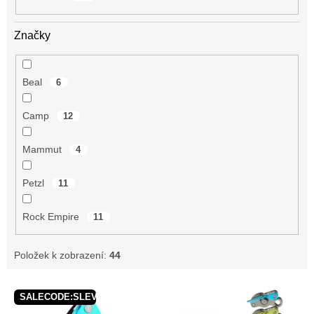
Značky
Beal
6
Camp
12
Mammut
4
Petzl
11
Rock Empire
11
Položek k zobrazení:
44
V
SALECODE:SLEVAX5:5:%
ý