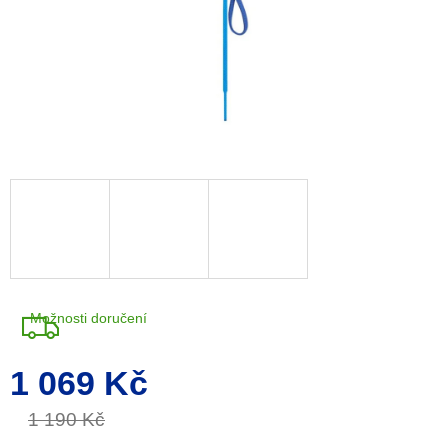
Možnosti doručení
1 069 Kč
Měrná
cena:
1 190 Kč