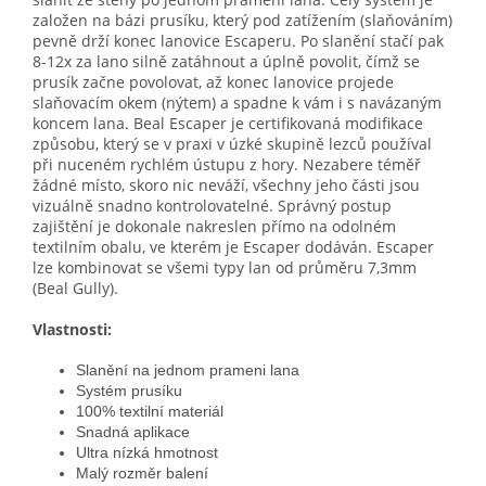
založen na bázi prusíku, který pod zatížením (slaňováním)
pevně drží konec lanovice Escaperu. Po slanění stačí pak
8-12x za lano silně zatáhnout a úplně povolit, čímž se
prusík začne povolovat, až konec lanovice projede
slaňovacím okem (nýtem) a spadne k vám i s navázaným
koncem lana. Beal Escaper je certifikovaná modifikace
způsobu, který se v praxi v úzké skupině lezců používal
při nuceném rychlém ústupu z hory. Nezabere téměř
žádné místo, skoro nic neváží, všechny jeho části jsou
vizuálně snadno kontrolovatelné. Správný postup
zajištění je dokonale nakreslen přímo na odolném
textilním obalu, ve kterém je Escaper dodáván. Escaper
lze kombinovat se všemi typy lan od průměru 7,3mm
(Beal Gully).
Vlastnosti:
Slanění na jednom prameni lana
Systém prusíku
100% textilní materiál
Snadná aplikace
Ultra nízká hmotnost
Malý rozměr balení