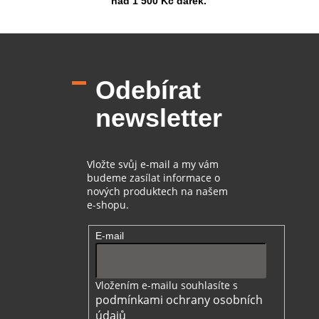
nad 1 500 Kč dárek.
Z
á
p
Odebírat
a
t
newsletter
í
Vložte svůj e-mail a my vám
budeme zasílat informace o
nových produktech na našem
e-shopu.
E-mail
Vložením e-mailu souhlasíte s
podmínkami ochrany osobních
údajů