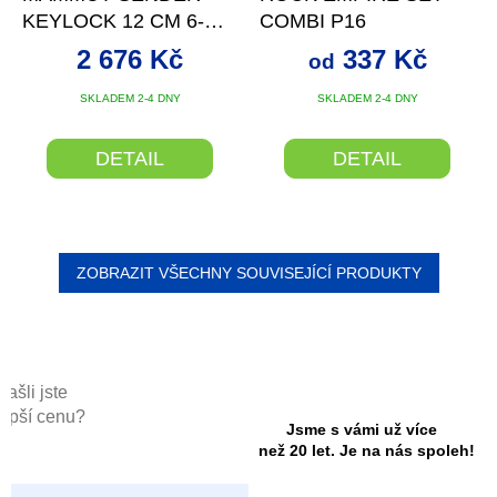
A
KEYLOCK 12 CM 6-
COMBI P16
PACK QUICKDRAWS
2 676 Kč
337 Kč
od
SKLADEM 2-4 DNY
SKLADEM 2-4 DNY
DETAIL
DETAIL
ZOBRAZIT VŠECHNY SOUVISEJÍCÍ PRODUKTY
Našli jste
lepší cenu?
Jsme s vámi už více
než 20 let. Je na nás spoleh!