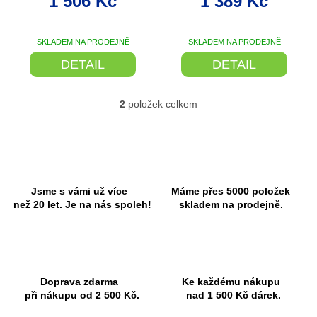
1 506 Kč
1 389 Kč
BLACK/LIMONCELLO
ů
FL
SKLADEM NA PRODEJNĚ
SKLADEM NA PRODEJNĚ
DETAIL
DETAIL
2
položek celkem
O
v
l
á
d
a
c
Jsme s vámi už více
Máme přes 5000 položek
í
než 20 let. Je na nás spoleh!
skladem na prodejně.
p
r
v
k
y
Doprava zdarma
Ke každému nákupu
v
při nákupu od 2 500 Kč.
nad 1 500 Kč dárek.
ý
p