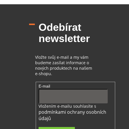
i
Z
s
á
u
p
Odebírat
a
t
newsletter
í
Vložte svůj e-mail a my vám
budeme zasílat informace o
nových produktech na našem
e-shopu.
E-mail
Vložením e-mailu souhlasíte s
podmínkami ochrany osobních
údajů