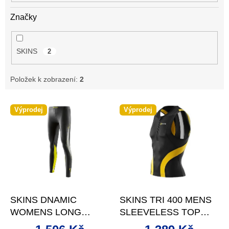
Značky
SKINS
2
Položek k zobrazení:
2
V
Výprodej
Výprodej
ý
p
i
s
p
r
o
–41 %
–41 %
d
SKINS DNAMIC
SKINS TRI 400 MENS
u
WOMENS LONG
SLEEVELESS TOP
k
TIGHTS
FRONT ZIP S
t