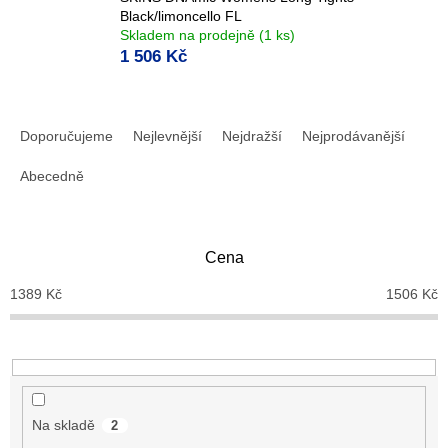
Black/limoncello FL
Skladem na prodejně
(1 ks)
1 506 Kč
Ř
a
Doporučujeme
Nejlevnější
Nejdražší
Nejprodávanější
z
e
Abecedně
n
í
p
Cena
r
o
1389
Kč
1506
Kč
d
u
k
t
ů
Na skladě
2