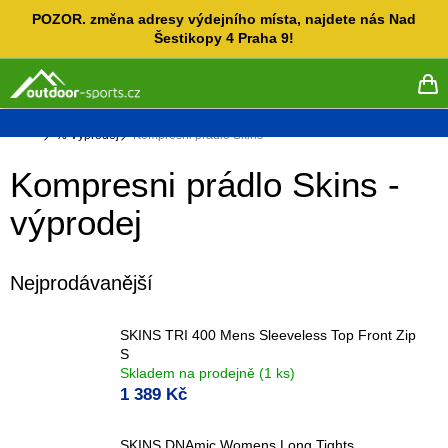
Přejít
POZOR. změna adresy výdejního místa, najdete nás Nad
na
Šestikopy 4 Praha 9!
obsah
NÁ
KO
Domů
% Výprodej
Kompresni prádlo Skins
Kompresni prádlo Skins -
výprodej
Nejprodávanější
SKINS TRI 400 Mens Sleeveless Top Front Zip
S
Skladem na prodejně
(1 ks)
1 389 Kč
SKINS DNAmic Womens Long Tights