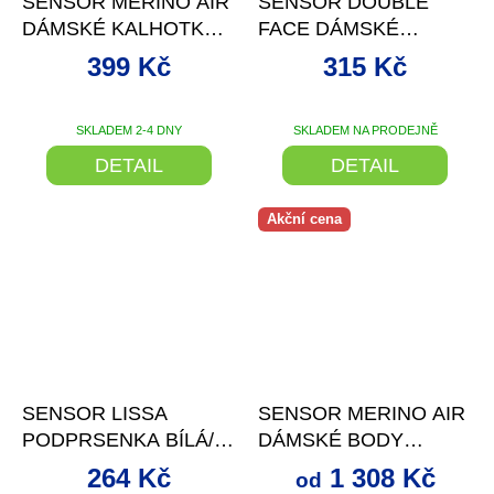
SENSOR MERINO AIR
SENSOR DOUBLE
DÁMSKÉ KALHOTKY
FACE DÁMSKÉ
PORT RED
KALHOTKY ČERNÁ
399 Kč
315 Kč
SKLADEM 2-4 DNY
SKLADEM NA PRODEJNĚ
DETAIL
DETAIL
Akční cena
od
–62 %
až
–31 %
SENSOR LISSA
SENSOR MERINO AIR
PODPRSENKA BÍLÁ/
DÁMSKÉ BODY
ŽLUTÁ
DL.RUKÁV ČERNÁ
264 Kč
1 308 Kč
od