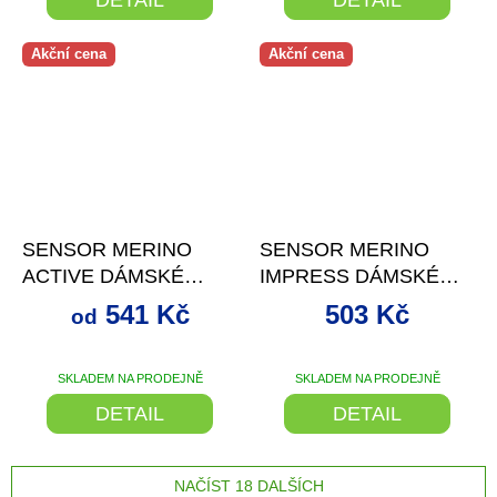
Akční cena
Akční cena
–28 %
–16 %
SENSOR MERINO
SENSOR MERINO
ACTIVE DÁMSKÉ
IMPRESS DÁMSKÉ
KALHOTKY S
KALHOTKY
541 Kč
503 Kč
od
NOHAVIČKOU ČERNÁ
ČERNÁ/CAMO
SKLADEM NA PRODEJNĚ
SKLADEM NA PRODEJNĚ
DETAIL
DETAIL
NAČÍST 18 DALŠÍCH