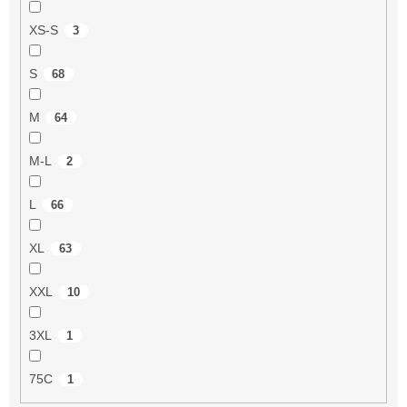
XS-S
3
S
68
M
64
M-L
2
L
66
XL
63
XXL
10
3XL
1
75C
1