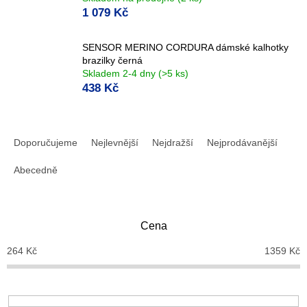
1 079 Kč
SENSOR MERINO CORDURA dámské kalhotky
brazilky černá
Skladem 2-4 dny
(>5 ks)
438 Kč
Ř
a
Doporučujeme
Nejlevnější
Nejdražší
Nejprodávanější
z
e
Abecedně
n
í
p
Cena
r
o
264
Kč
1359
Kč
d
u
k