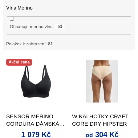
Vlna Merino
Obsahuje merino vlnu
53
Položek k zobrazení:
81
V
Akční cena
ý
p
i
s
p
r
o
–20 %
až
–22 %
d
SENSOR MERINO
W KALHOTKY CRAFT
u
CORDURA DÁMSKÁ
CORE DRY HIPSTER
k
PODPRSENKA S
t
1 079 Kč
304 Kč
od