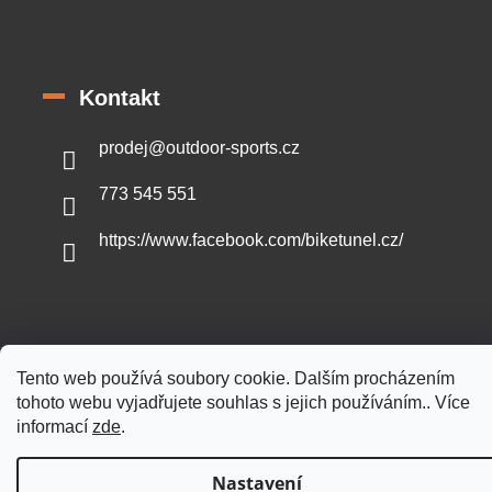
Kontakt
prodej
@
outdoor-sports.cz
773 545 551
https://www.facebook.com/biketunel.cz/
Vytvořil Shoptet
Tento web používá soubory cookie. Dalším procházením
tohoto webu vyjadřujete souhlas s jejich používáním.. Více
Copyright 2026
Outdoor-sports.cz
. Všechna práva vyhrazena.
informací
zde
.
Nastavení