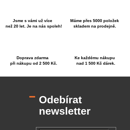
Jsme s vámi už více
Máme přes 5000 položek
než 20 let. Je na nás spoleh!
skladem na prodejně.
Doprava zdarma
Ke každému nákupu
při nákupu od 2 500 Kč.
nad 1 500 Kč dárek.
Z
á
p
Odebírat
a
t
newsletter
í