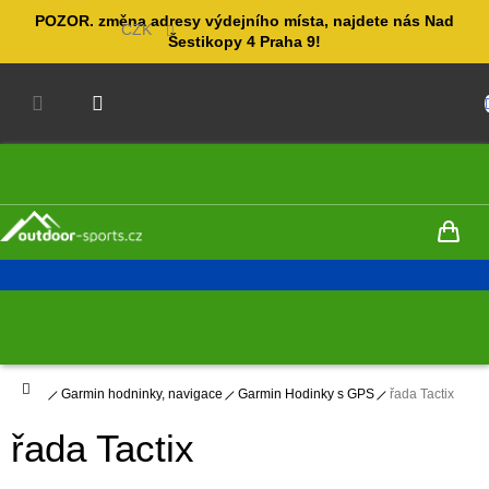
Přejít
POZOR. změna adresy výdejního místa, najdete nás Nad
na
CZK
Šestikopy 4 Praha 9!
obsah
NÁKUPNÍ
KOŠÍK
Domů
Garmin hodninky, navigace
Garmin Hodinky s GPS
řada Tactix
řada Tactix