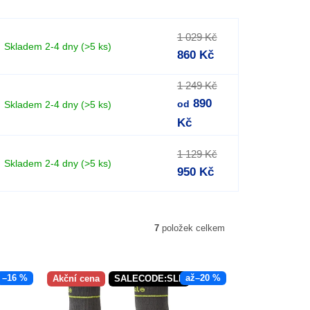
1 029 Kč
Skladem 2-4 dny
(>5 ks)
860 Kč
1 249 Kč
890
Skladem 2-4 dny
(>5 ks)
od
Kč
1 129 Kč
Skladem 2-4 dny
(>5 ks)
950 Kč
7
položek celkem
–16 %
až
–20 %
AX5:5:%
Akční cena
SALECODE:SLEVAX5:5:%