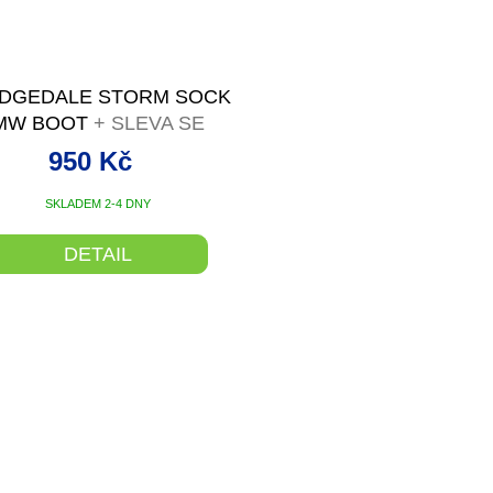
IDGEDALE STORM SOCK
MW BOOT
+ SLEVA SE
SLEVOVÝM KÓDEM
950 Kč
SKLADEM 2-4 DNY
DETAIL
O
v
l
á
d
a
c
í
p