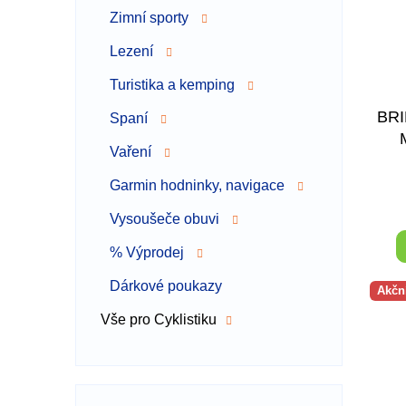
Zimní sporty
Lezení
Turistika a kemping
BR
Spaní
Vaření
Garmin hodninky, navigace
Vysoušeče obuvi
% Výprodej
Dárkové poukazy
Akčn
Vše pro Cyklistiku