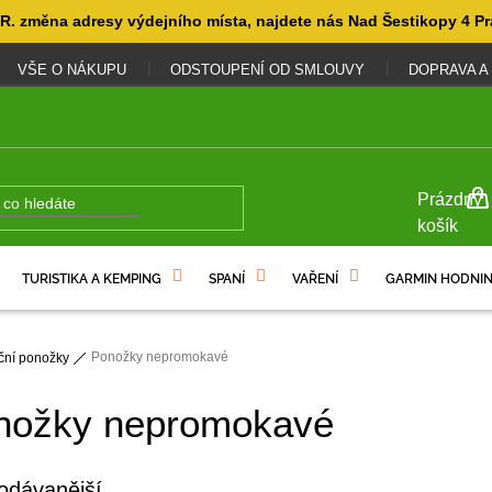
. změna adresy výdejního místa, najdete nás Nad Šestikopy 4 Pr
VŠE O NÁKUPU
ODSTOUPENÍ OD SMLOUVY
DOPRAVA A
NÁKUP
Prázdný
KOŠÍK
košík
TURISTIKA A KEMPING
SPANÍ
VAŘENÍ
GARMIN HODNIN
Ponožky nepromokavé
ční ponožky
nožky nepromokavé
odávanější