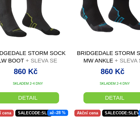
IDGEDALE STORM SOCK
BRIDGEDALE STORM 
LW BOOT
+ SLEVA SE
MW ANKLE
+ SLEVA 
SLEVOVÝM KÓDEM
SLEVOVÝM KÓDE
860 Kč
860 Kč
SKLADEM 2-4 DNY
SKLADEM 2-4 DNY
DETAIL
DETAIL
až
–28 %
í cena
SALECODE:SLEVAX5:5:%
Akční cena
SALECODE:SLEV