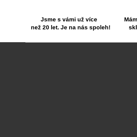
Jsme s vámi už více
Máme
než 20 let. Je na nás spoleh!
sk
Z
á
p
a
t
í