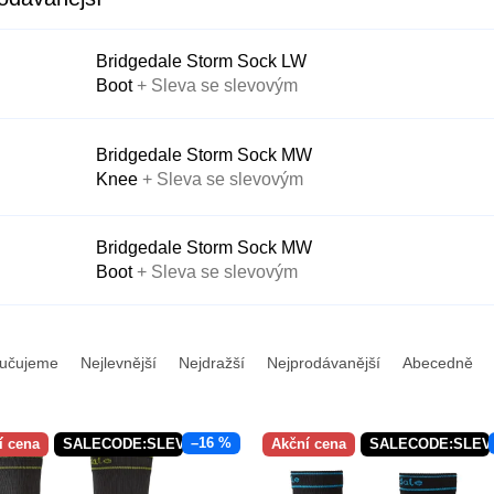
Bridgedale Storm Sock LW
Boot
+ Sleva se slevovým
kódem
Bridgedale Storm Sock MW
Knee
+ Sleva se slevovým
kódem
Bridgedale Storm Sock MW
Boot
+ Sleva se slevovým
kódem
učujeme
Nejlevnější
Nejdražší
Nejprodávanější
Abecedně
–16 %
í cena
SALECODE:SLEVAX5:5:%
Akční cena
SALECODE:SLEV