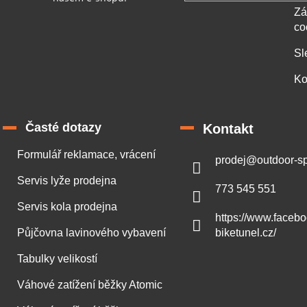
Zá
co
Sl
Ko
Časté dotazy
Kontakt
Formulář reklamace, vrácení
prodej
@
outdoor-sp
Servis lyže prodejna
773 545 551
Servis kola prodejna
https://www.faceb
Půjčovna lavinového vybavení
biketunel.cz/
Tabulky velikostí
Váhové zatížení běžky Atomic