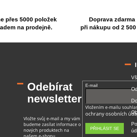
r
v
k
 přes 5000 položek
Doprava zdarma
y
v
ladem na prodejně.
při nákupu od 2 500
ý
p
i
s
u
Vš
Odebírat
E-mail
Od
newsletter
Do
Vložením e-mailu souhlas
Ob
ochrany osobních úda
Vložte svůj e-mail a my vám
budeme zasílat informace o
Po
PŘIHLÁSIT SE
nových produktech na
úd
našem e-shopu.