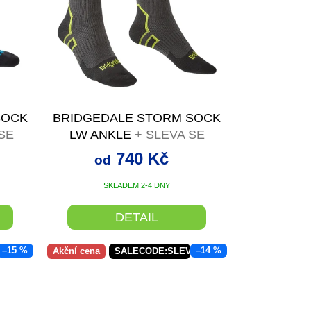
SOCK
BRIDGEDALE STORM SOCK
SE
LW ANKLE
+ SLEVA SE
M
SLEVOVÝM KÓDEM
740 Kč
od
SKLADEM 2-4 DNY
DETAIL
–15 %
–14 %
AX5:5:%
Akční cena
SALECODE:SLEVAX5:5:%