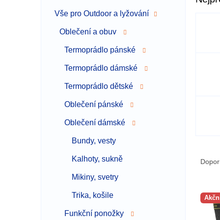
a
Vše pro Outdoor a lyžování
n
n
Oblečení a obuv
í
p
Termoprádlo pánské
a
Termoprádlo dámské
n
e
Termoprádlo dětské
l
Oblečení pánské
Oblečení dámské
Bundy, vesty
Ř
Kalhoty, sukně
a
Dopor
z
Mikiny, svetry
e
V
n
Trika, košile
Akčn
ý
í
p
Funkční ponožky
p