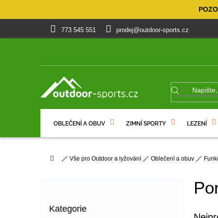
Přejít
POZOR
na
obsah
773 545 551
prodej@outdoor-sports.cz
OBLEČENÍ A OBUV
ZIMNÍ SPORTY
LEZENÍ
% VÝPRODEJ
DÁRKOVÉ POUKAZY
Domů
Vše pro Outdoor a lyžování
Oblečení a obuv
Funk
P
o
Po
s
t
Přeskočit
Kategorie
r
kategorie
Nejpr