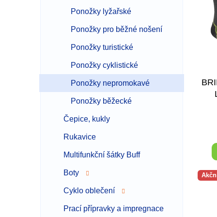
i
r
Ponožky lyžařské
s
o
p
d
Ponožky pro běžné nošení
r
u
o
k
Ponožky turistické
d
t
Ponožky cyklistické
u
ů
k
BR
Ponožky nepromokavé
t
ů
Ponožky běžecké
Čepice, kukly
Rukavice
Multifunkční šátky Buff
Boty
Akčn
Cyklo oblečení
Prací přípravky a impregnace