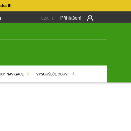
aha 9!
Přihlášení
CZK
 PLATBA
OBCHODNÍ PODMÍNKY
PODMÍNKY OCHRANY OSO
NÍ
KY, NAVIGACE
VYSOUŠEČE OBUVI