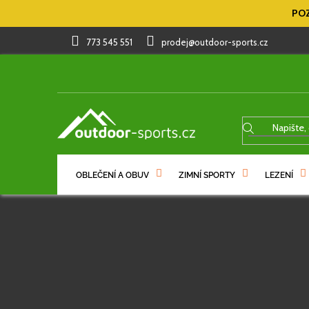
Přejít
POZ
na
obsah
773 545 551
prodej@outdoor-sports.cz
OBLEČENÍ A OBUV
ZIMNÍ SPORTY
LEZENÍ
Z
% VÝPRODEJ
DÁRKOVÉ POUKAZY
á
p
a
t
í