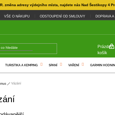
. změna adresy výdejního místa, najdete nás Nad Šestikopy 4 Pr
VŠE O NÁKUPU
ODSTOUPENÍ OD SMLOUVY
DOPRAVA A
NÁKUP
Prázdný
KOŠÍK
košík
TURISTIKA A KEMPING
SPANÍ
VAŘENÍ
GARMIN HODNIN
Vázání
ismus
zání
odávanější