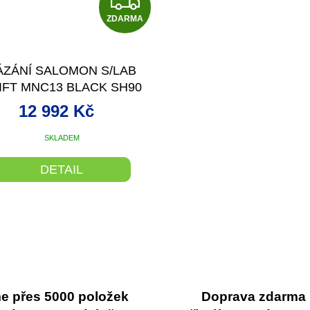
Z
ZDARMA
D
A
ÁZÁNÍ SALOMON S/LAB
R
IFT MNC13 BLACK SH90
M
12 992 Kč
A
SKLADEM
DETAIL
O
v
l
á
d
a
c
 přes 5000 položek
Doprava zdarma
í