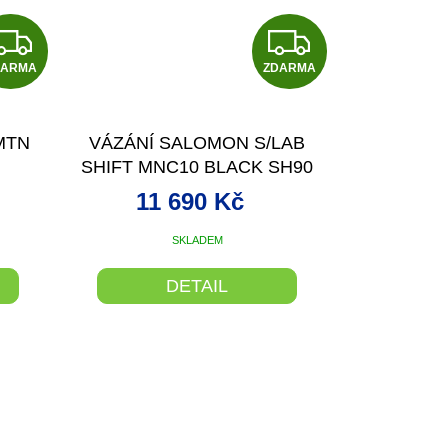
Z
Z
DARMA
D
ZDARMA
D
A
A
MTN
VÁZÁNÍ SALOMON S/LAB
R
R
SHIFT MNC10 BLACK SH90
21/22
M
M
11 690 Kč
A
A
SKLADEM
DETAIL