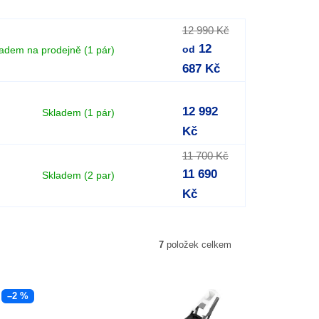
12 990 Kč
12
ladem na prodejně
(1 pár)
od
687 Kč
12 992
Skladem
(1 pár)
Kč
11 700 Kč
11 690
Skladem
(2 par)
Kč
7
položek celkem
–2 %