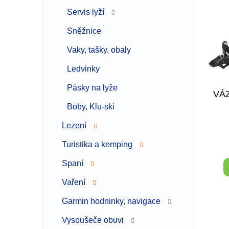
p
p
i
r
Servis lyží
s
o
Sněžnice
p
d
r
u
Vaky, tašky, obaly
o
k
d
t
Ledvinky
u
ů
Pásky na lyže
k
VÁ
t
Boby, Klu-ski
ů
Lezení
Turistika a kemping
Spaní
Vaření
Garmin hodninky, navigace
Vysoušeče obuvi