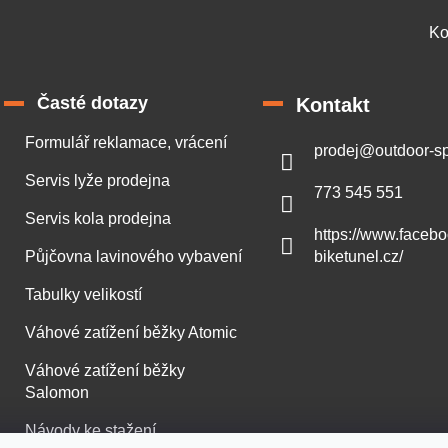
Ko
Časté dotazy
Kontakt
Formulář reklamace, vrácení
prodej
@
outdoor-sp
Servis lyže prodejna
773 545 551
Servis kola prodejna
https://www.faceb
Půjčovna lavinového vybavení
biketunel.cz/
Tabulky velikostí
Váhové zatížení běžky Atomic
Váhové zatížení běžky
Salomon
Návody ke stažení