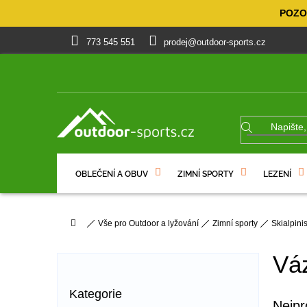
Přejít
POZOR
na
obsah
773 545 551
prodej@outdoor-sports.cz
OBLEČENÍ A OBUV
ZIMNÍ SPORTY
LEZENÍ
% VÝPRODEJ
DÁRKOVÉ POUKAZY
Domů
Vše pro Outdoor a lyžování
Zimní sporty
Skialpin
P
o
Vá
s
t
Přeskočit
Kategorie
r
kategorie
Nejpr