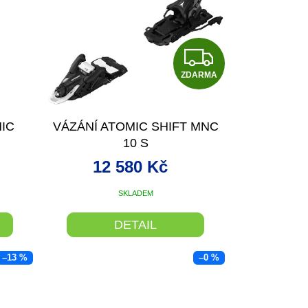
Z
ZDARMA
D
A
IC
VÁZÁNÍ ATOMIC SHIFT MNC
R
10 S
M
12 580 Kč
A
SKLADEM
DETAIL
–13 %
–0 %