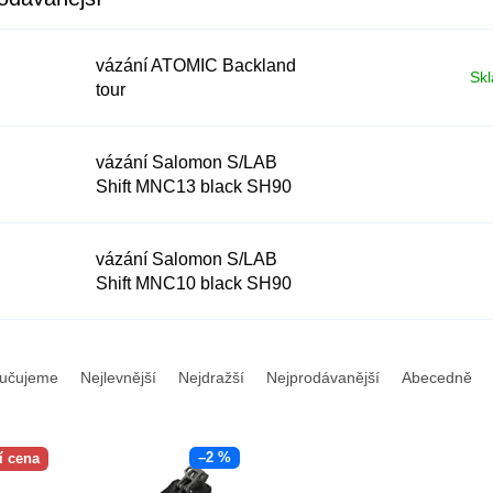
vázání ATOMIC Backland
Sk
tour
vázání Salomon S/LAB
Shift MNC13 black SH90
vázání Salomon S/LAB
Shift MNC10 black SH90
21/22
učujeme
Nejlevnější
Nejdražší
Nejprodávanější
Abecedně
–2 %
í cena