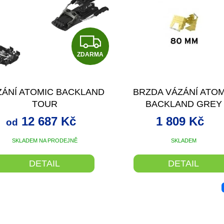
Z
ZDARMA
D
A
ZÁNÍ ATOMIC BACKLAND
BRZDA VÁZÁNÍ ATOM
R
TOUR
BACKLAND GREY
M
12 687 Kč
1 809 Kč
od
A
SKLADEM NA PRODEJNĚ
SKLADEM
DETAIL
DETAIL