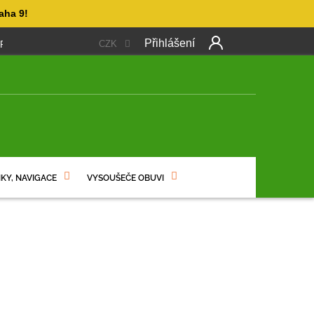
aha 9!
Přihlášení
CZK
 PLATBA
OBCHODNÍ PODMÍNKY
PODMÍNKY OCHRANY OSO
NÍ
KY, NAVIGACE
VYSOUŠEČE OBUVI