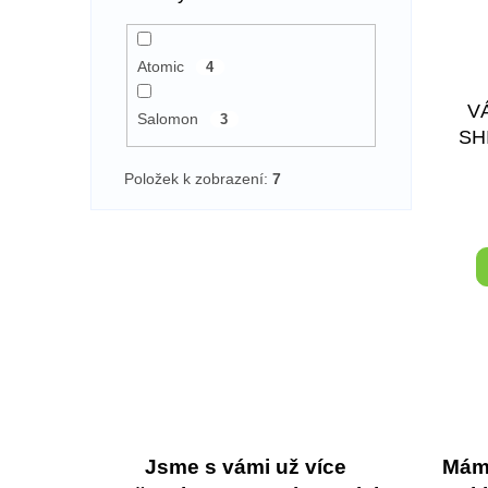
Atomic
4
V
Salomon
3
SH
Položek k zobrazení:
7
Jsme s vámi už více
Máme