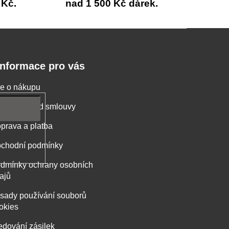
 Kč.
nad 1 500 Kč dárek.
Informace pro vás
e o nákupu
stoupení od smlouvy
prava a platba
chodní podmínky
dmínky ochrany osobních
ajů
sady používání souborů
okies
edování zásilek