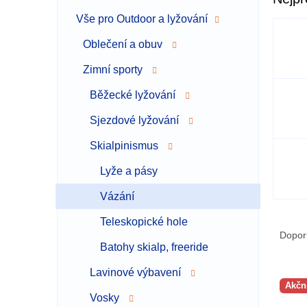
a
Vše pro Outdoor a lyžování
n
n
Oblečení a obuv
í
p
Zimní sporty
a
Běžecké lyžování
n
e
Sjezdové lyžování
l
Skialpinismus
Lyže a pásy
Vázání
Ř
Teleskopické hole
a
Dopor
Batohy skialp, freeride
z
e
Lavinové výbavení
V
n
Akčn
ý
í
Vosky