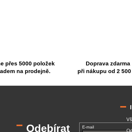
 přes 5000 položek
Doprava zdarma
ladem na prodejně.
při nákupu od 2 500
Vš
Odebírat
E-mail
Od