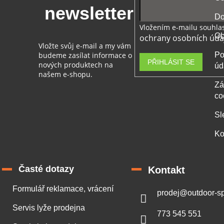
newsletter
Do
Vložením e-mailu souhlas
Ob
ochrany osobních úda
Vložte svůj e-mail a my vám
budeme zasílat informace o
Po
PŘIHLÁSIT SE
nových produktech na
úd
našem e-shopu.
Zá
co
Sl
Ko
Časté dotazy
Kontakt
Formulář reklamace, vrácení
prodej
@
outdoor-sp
Servis lyže prodejna
773 545 551