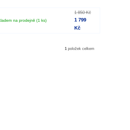
1 850 Kč
1 799
kladem na prodejně
(1 ks)
Kč
1
položek celkem