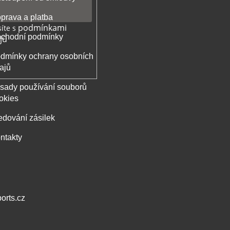
prava a platba
podmínkami
íte s
chodní podmínky
jů
dmínky ochrany osobních
ajů
sady používání souborů
okies
edování zásilek
ntakty
orts.cz