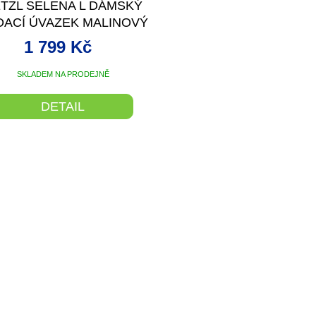
TZL SELENA L DÁMSKÝ
DACÍ ÚVAZEK MALINOVÝ
1 799 Kč
SKLADEM NA PRODEJNĚ
DETAIL
O
v
l
á
d
a
c
í
p
r
v
k
y