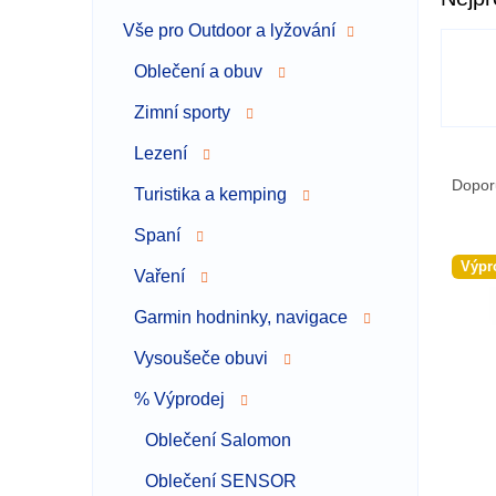
a
Vše pro Outdoor a lyžování
n
n
Oblečení a obuv
í
p
Zimní sporty
a
Lezení
Ř
n
a
e
Dopor
Turistika a kemping
z
l
e
Spaní
V
n
Výpr
Vaření
ý
í
p
p
Garmin hodninky, navigace
i
r
s
o
Vysoušeče obuvi
p
d
r
% Výprodej
u
o
k
Oblečení Salomon
d
t
u
ů
Oblečení SENSOR