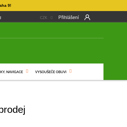
aha 9!
Přihlášení
CZK
 PLATBA
OBCHODNÍ PODMÍNKY
PODMÍNKY OCHRANY OSO
NÍ
KY, NAVIGACE
VYSOUŠEČE OBUVI
prodej