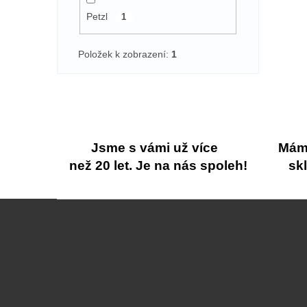
Petzl
1
Položek k zobrazení:
1
Jsme s vámi už více
Máme
než 20 let. Je na nás spoleh!
sk
Z
á
p
a
t
í