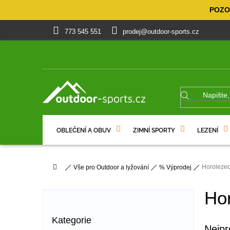
Přejít
POZOR
na
obsah
773 545 551
prodej@outdoor-sports.cz
OBLEČENÍ A OBUV
ZIMNÍ SPORTY
LEZENÍ
% VÝPRODEJ
DÁRKOVÉ POUKAZY
Domů
Horolezect
Vše pro Outdoor a lyžování
% Výprodej
P
o
Hor
s
t
Přeskočit
Kategorie
r
kategorie
Nejpr