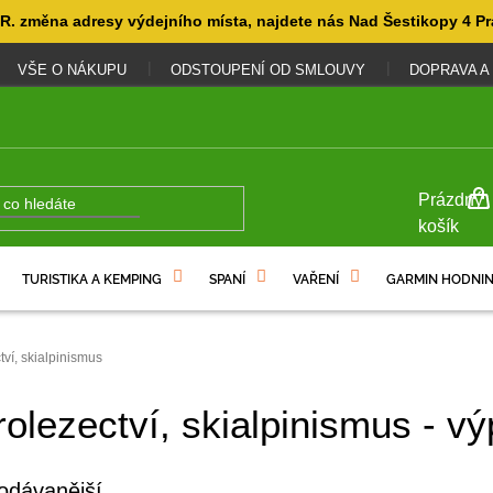
. změna adresy výdejního místa, najdete nás Nad Šestikopy 4 Pr
VŠE O NÁKUPU
ODSTOUPENÍ OD SMLOUVY
DOPRAVA A
NÁKUP
Prázdný
KOŠÍK
košík
TURISTIKA A KEMPING
SPANÍ
VAŘENÍ
GARMIN HODNIN
ví, skialpinismus
olezectví, skialpinismus - vý
odávanější