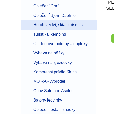
k
PE
t
Oblečení Craft
SE
ů
Oblečení Bjorn Daehlie
Horolezectví, skialpinismus
Turistika, kemping
Outdoorové potřeby a doplňky
Výbava na běžky
Výbava na sjezdovky
Kompresni prádlo Skins
MOIRA - výprodej
Obuv Salomon Asolo
Batohy ledvinky
Oblečení ostaní značky