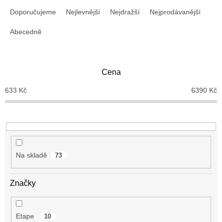
Ř
a
Doporučujeme
Nejlevnější
Nejdražší
Nejprodávanější
z
e
Abecedně
n
í
p
Cena
r
o
633
Kč
6390
Kč
d
u
k
t
ů
Na skladě
73
Značky
Etape
10