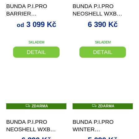
R
R
BUNDA P.I.PRO
BUNDA P.I.PRO
M
M
A
A
BARRIER
NEOSHELL WXB
TURBULENCE GREY
BLACK
3 099 Kč
6 390 Kč
od
SKLADEM
SKLADEM
DETAIL
DETAIL
Z
Z
ZDARMA
ZDARMA
D
D
–28 %
–23 %
A
A
R
R
BUNDA P.I.PRO
BUNDA P.I.PRO
M
M
A
A
NEOSHELL WXB
WINTER
SCREAMING RED
CASTELROCK (GREY)