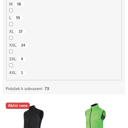
M
56
L
55
XL
37
XXL
24
3XL
4
4XL
1
Položek k zobrazení:
73
V
Akční cena
ý
p
i
s