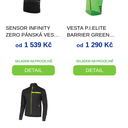
p
r
o
až
–30 %
od
až
–35 %
d
SENSOR INFINITY
VESTA P.I.ELITE
u
ZERO PÁNSKÁ VESTA
BARRIER GREEN
k
ČERNÁ
FLASH -
t
1 539 Kč
1 290 Kč
od
od
ů
SKLADEM NA PRODEJNĚ
SKLADEM NA PRODEJNĚ
DETAIL
DETAIL
až
–22 %
–20 %