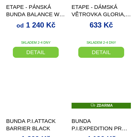
ETAPE - PÁNSKÁ
ETAPE - DÁMSKÁ
BUNDA BALANCE WS,
VĚTROVKA GLORIA,
ČERNÁ/ŽLUTÁ FLUO
ŽLUTÁ FLUO
1 240 Kč
633 Kč
od
SKLADEM 2-4 DNY
SKLADEM 2-4 DNY
DETAIL
DETAIL
Z
ZDARMA
D
–21 %
–23 %
A
R
BUNDA P.I.ATTACK
BUNDA
M
A
BARRIER BLACK
P.I.EXPEDITION PRO
ALPHA BLACK