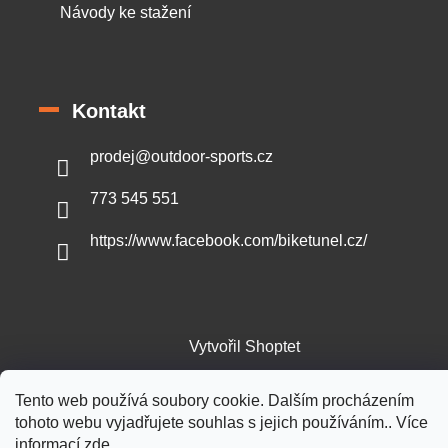
Návody ke stažení
Kontakt
prodej
@
outdoor-sports.cz
773 545 551
https://www.facebook.com/biketunel.cz/
Vytvořil Shoptet
Tento web používá soubory cookie. Dalším procházením
Copyright 2026
Outdoor-sports.cz
. Všechna práva vyhrazena.
tohoto webu vyjadřujete souhlas s jejich používáním.. Více
informací
zde
.