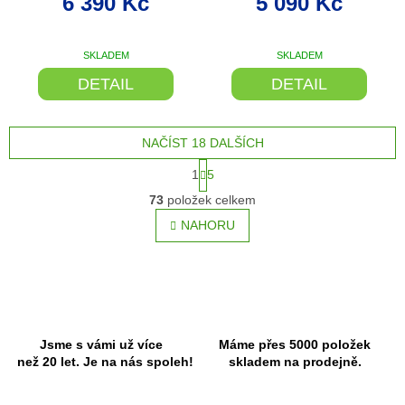
6 390 Kč
5 090 Kč
SKLADEM
SKLADEM
DETAIL
DETAIL
NAČÍST 18 DALŠÍCH
S
1
5
t
O
r
73
položek celkem
v
á
l
NAHORU
n
á
k
o
d
v
a
á
c
n
í
í
p
r
Jsme s vámi už více
Máme přes 5000 položek
v
než 20 let. Je na nás spoleh!
skladem na prodejně.
k
y