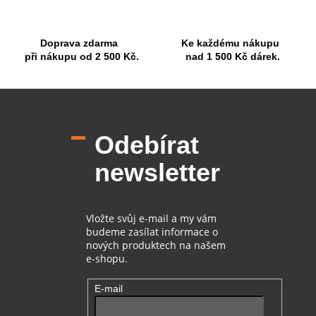
v
ý
p
Doprava zdarma
Ke každému nákupu
i
při nákupu od 2 500 Kč.
nad 1 500 Kč dárek.
s
u
Z
á
p
Odebírat
a
t
newsletter
í
Vložte svůj e-mail a my vám
budeme zasílat informace o
nových produktech na našem
e-shopu.
E-mail