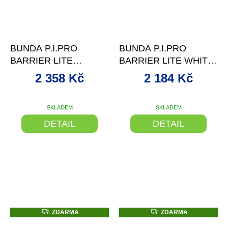
–16 %
–16 %
BUNDA P.I.PRO
BUNDA P.I.PRO
BARRIER LITE
BARRIER LITE WHITE
SCREAMING
-
2 358 Kč
2 184 Kč
YELLOW/BLK -
SKLADEM
SKLADEM
DETAIL
DETAIL
Z
Z
ZDARMA
ZDARMA
D
D
od
–13 %
–28 %
A
A