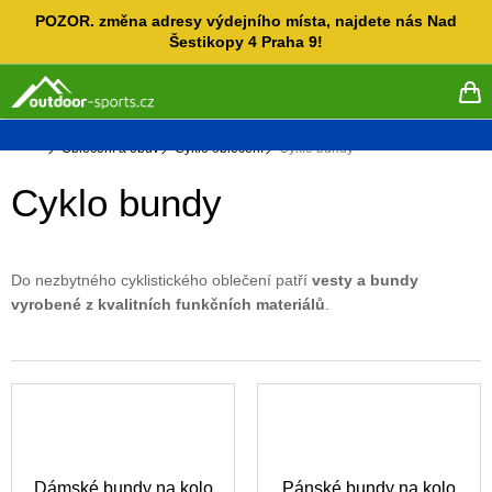
Přejít
POZOR. změna adresy výdejního místa, najdete nás Nad
na
Šestikopy 4 Praha 9!
obsah
NÁ
KO
Domů
Oblečení a obuv
Cyklo oblečení
Cyklo bundy
Cyklo bundy
Do nezbytného cyklistického oblečení patří
vesty a bundy
vyrobené z kvalitních funkčních materiálů
.
Dámské bundy na kolo
Pánské bundy na kolo