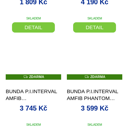
1 809 Kč
4 190 Kč
SKLADEM
SKLADEM
DETAIL
DETAIL
Z
Z
ZDARMA
ZDARMA
D
D
–16 %
–20 %
A
A
R
R
BUNDA P.I.INTERVAL
BUNDA P.I.INTERVAL
M
M
A
A
AMFIB
AMFIB PHANTOM
NAVY/SCREAM.YELLOW
GREY
3 745 Kč
3 599 Kč
SKLADEM
SKLADEM