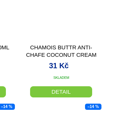
0ML
CHAMOIS BUTTR ANTI-
CHAFE COCONUT CREAM
9ML
31 Kč
SKLADEM
DETAIL
–14 %
–14 %