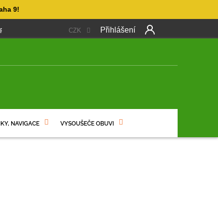
aha 9!
Přihlášení
CZK
 PLATBA
OBCHODNÍ PODMÍNKY
PODMÍNKY OCHRANY OSO
NÍ
KY, NAVIGACE
VYSOUŠEČE OBUVI