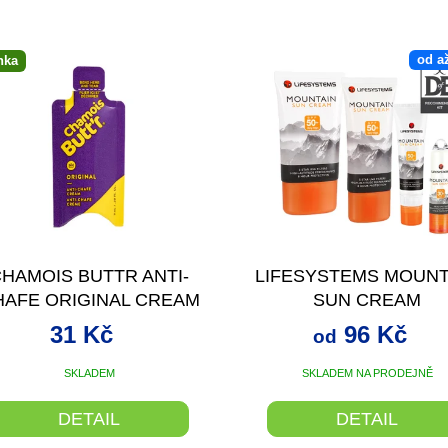
od
a
nka
HAMOIS BUTTR ANTI-
LIFESYSTEMS MOUNT
HAFE ORIGINAL CREAM
SUN CREAM
9ML
31 Kč
96 Kč
od
SKLADEM
SKLADEM NA PRODEJNĚ
DETAIL
DETAIL