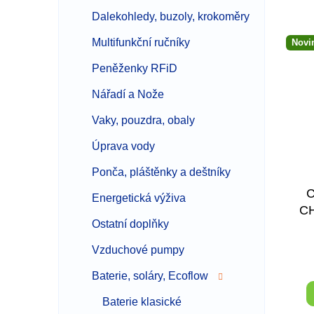
z
Dalekohledy, buzoly, krokoměry
e
V
n
Multifunkční ručníky
Novi
ý
í
p
p
Peněženky RFiD
i
r
Nářadí a Nože
s
o
p
d
Vaky, pouzdra, obaly
r
u
o
k
Úprava vody
d
t
Ponča, pláštěnky a deštníky
u
ů
k
C
Energetická výživa
t
C
ů
Ostatní doplňky
Vzduchové pumpy
Baterie, soláry, Ecoflow
Baterie klasické