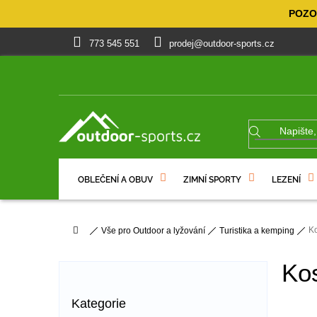
Přejít
POZOR
na
obsah
773 545 551
prodej@outdoor-sports.cz
OBLEČENÍ A OBUV
ZIMNÍ SPORTY
LEZENÍ
% VÝPRODEJ
DÁRKOVÉ POUKAZY
Domů
Ko
Vše pro Outdoor a lyžování
Turistika a kemping
P
o
Kos
s
t
Přeskočit
Kategorie
r
kategorie