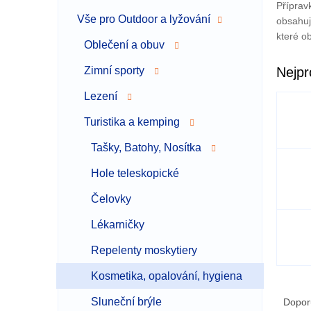
Příprav
a
Vše pro Outdoor a lyžování
obsahují
n
které o
n
Oblečení a obuv
í
p
Zimní sporty
Nejpr
a
Lezení
n
e
Turistika a kemping
l
Tašky, Batohy, Nosítka
Hole teleskopické
Čelovky
Lékarničky
Repelenty moskytiery
Kosmetika, opalování, hygiena
Ř
a
Sluneční brýle
Dopor