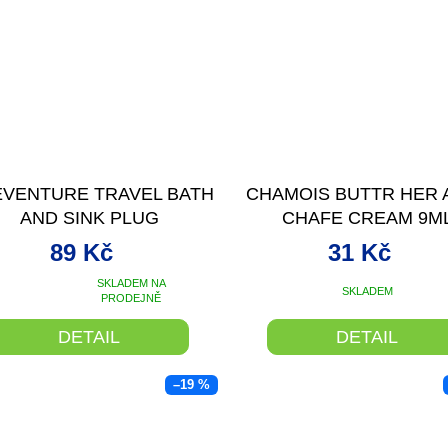
EVENTURE TRAVEL BATH
CHAMOIS BUTTR HER A
AND SINK PLUG
CHAFE CREAM 9M
89 Kč
31 Kč
SKLADEM NA
SKLADEM
ůměrné
PRODEJNĚ
dnocení
oduktu
DETAIL
DETAIL
0
–19 %
ězdiček.