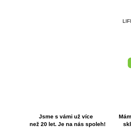
LI
Jsme s vámi už více
Máme
než 20 let. Je na nás spoleh!
sk