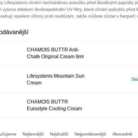
ky Lifesystems chrání nechráněnou pokožku před škodlivými paprsky p
 vysoce efektivní širokospektrální UV filtry, které chrání pokožku před
bsahují repelent účinný proti medůzám, takže můžete zůstat v bezpečí 
odávanější
CHAMOIS BUTTR Anti-
Chafe Original Cream 9ml
Lifesystems Mountain Sun
Skl
Cream
CHAMOIS BUTTR
Eurostyle Cooling Cream
9ml
učujeme
Nejlevnější
Nejdražší
Nejprodávanější
Abecedně