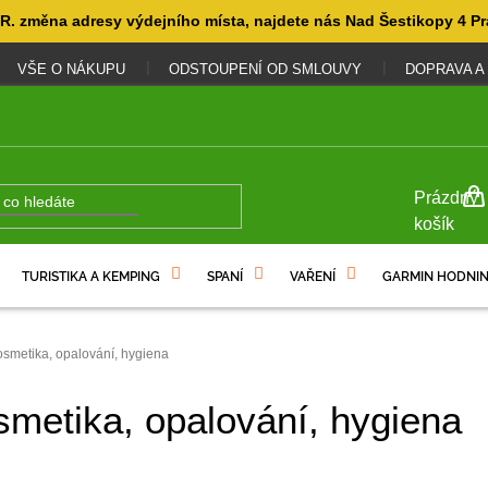
. změna adresy výdejního místa, najdete nás Nad Šestikopy 4 Pr
VŠE O NÁKUPU
ODSTOUPENÍ OD SMLOUVY
DOPRAVA A
NÁKUP
Prázdný
KOŠÍK
košík
TURISTIKA A KEMPING
SPANÍ
VAŘENÍ
GARMIN HODNIN
smetika, opalování, hygiena
metika, opalování, hygiena