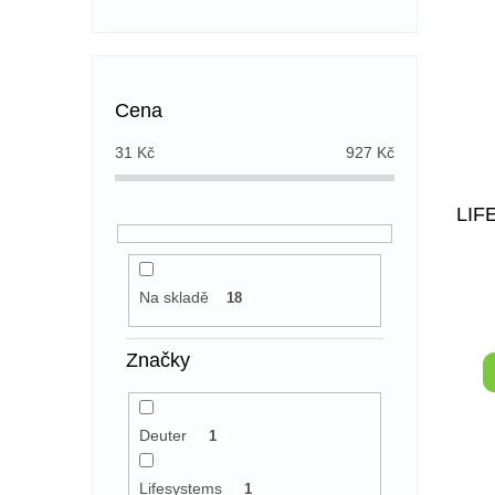
Cena
31
Kč
927
Kč
LIF
Na skladě
18
Pr
ho
Značky
pr
je
5,
z
Deuter
1
5
hv
Lifesystems
1