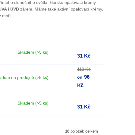
římého slunečního světla. Horské opalovací krémy
UVA i UVB
záření. Máme také aktivní opalovací krémy,
v moři.
Skladem
(>5 ks)
31 Kč
119 Kč
96
adem na prodejně
(>5 ks)
od
Kč
Skladem
(>5 ks)
31 Kč
18
položek celkem