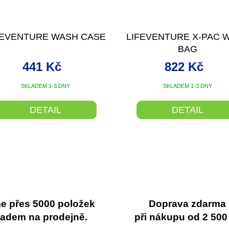
FEVENTURE WASH CASE
LIFEVENTURE X-PAC 
BAG
441 Kč
822 Kč
SKLADEM 1-3 DNY
SKLADEM 1-3 DNY
DETAIL
DETAIL
O
v
l
á
d
a
c
 přes 5000 položek
Doprava zdarma
í
p
ladem na prodejně.
při nákupu od 2 500
r