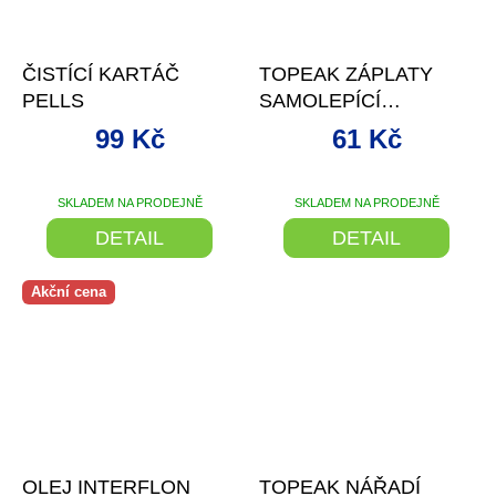
–28 %
–12 %
ČISTÍCÍ KARTÁČ
TOPEAK ZÁPLATY
PELLS
SAMOLEPÍCÍ
FLYPAPER
99 Kč
61 Kč
6KS+BRUSNÝ PAPÍR
SKLADEM NA PRODEJNĚ
SKLADEM NA PRODEJNĚ
DETAIL
DETAIL
Akční cena
–28 %
–20 %
OLEJ INTERFLON
TOPEAK NÁŘADÍ