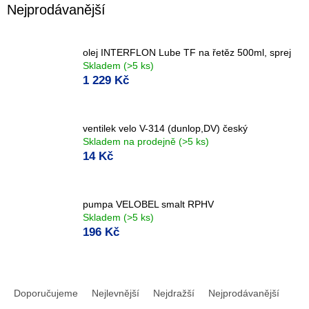
Nejprodávanější
olej INTERFLON Lube TF na řetěz 500ml, sprej
Skladem
(>5 ks)
1 229 Kč
ventilek velo V-314 (dunlop,DV) český
Skladem na prodejně
(>5 ks)
14 Kč
pumpa VELOBEL smalt RPHV
Skladem
(>5 ks)
196 Kč
Ř
a
Doporučujeme
Nejlevnější
Nejdražší
Nejprodávanější
z