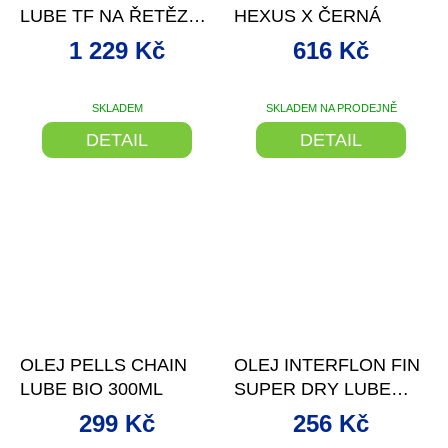
LUBE TF NA ŘETĚZ
HEXUS X ČERNÁ
500ML, SPREJ
1 229 Kč
616 Kč
SKLADEM
SKLADEM NA PRODEJNĚ
Průměrné
hodnocení
DETAIL
DETAIL
produktu
je
5,0
z
5
hvězdiček.
–6 %
OLEJ PELLS CHAIN
OLEJ INTERFLON FIN
LUBE BIO 300ML
SUPER DRY LUBE
50ML KAPÁTKO
299 Kč
256 Kč