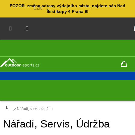
Přejít
POZOR. změna adresy výdejního místa, najdete nás Nad
na
CZK
Šestikopy 4 Praha 9!
obsah
NÁKUPNÍ
KOŠÍK
Domů
Nářadí, servis, údržba
Nářadí, Servis, Údržba