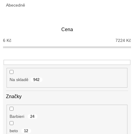
e
Abecedně
n
í
p
Cena
r
o
6
Kč
7224
Kč
d
u
k
t
ů
Na skladě
942
Značky
Barbieri
24
beto
12