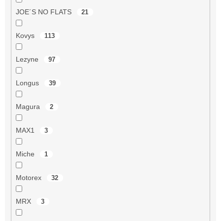
JOE´S NO FLATS
21
Kovys
113
Lezyne
97
Longus
39
Magura
2
MAX1
3
Miche
1
Motorex
32
MRX
3