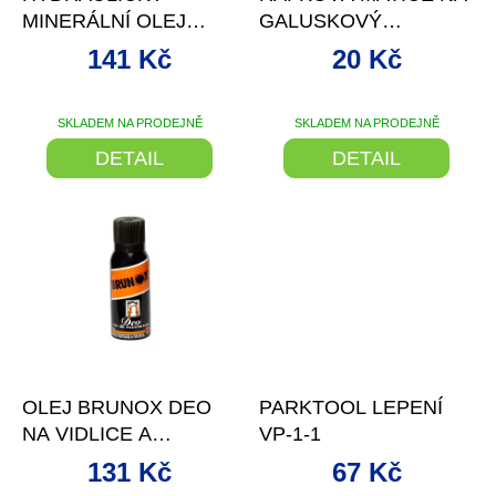
u
MINERÁLNÍ OLEJ
GALUSKOVÝ
k
SHIMANO 100ML DO
VENTILEK PRO DÍRU
t
141 Kč
20 Kč
BRZD
AV
ů
SKLADEM NA PRODEJNĚ
SKLADEM NA PRODEJNĚ
DETAIL
DETAIL
–22 %
–2 %
OLEJ BRUNOX DEO
PARKTOOL LEPENÍ
NA VIDLICE A
VP-1-1
TLUMIČE 100 ML
131 Kč
67 Kč
SPREJ