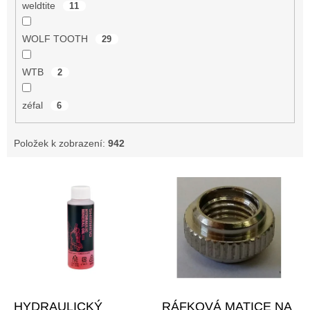
weldtite
11
WOLF TOOTH
29
WTB
2
zéfal
6
Položek k zobrazení:
942
V
ý
p
i
s
p
r
o
–21 %
d
HYDRAULICKÝ
RÁFKOVÁ MATICE NA