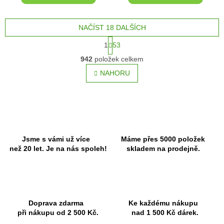
NAČÍST 18 DALŠÍCH
S
1
53
t
O
r
942
položek celkem
v
á
l
NAHORU
n
á
k
o
d
v
a
á
c
n
í
í
p
r
Jsme s vámi už více
Máme přes 5000 položek
v
než 20 let. Je na nás spoleh!
skladem na prodejně.
k
y
v
ý
p
Doprava zdarma
Ke každému nákupu
i
při nákupu od 2 500 Kč.
nad 1 500 Kč dárek.
s