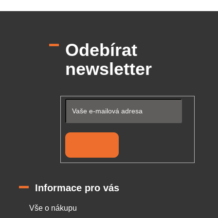
u
Z
á
p
Odebírat
a
t
newsletter
í
Přihlásit se
Informace pro vás
Vše o nákupu