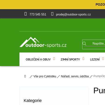
Přejít
POZOR
na
obsah
773 545 551
prodej@outdoor-sports.cz
OBLEČENÍ A OBUV
ZIMNÍ SPORTY
LEZENÍ
% VÝPRODEJ
DÁRKOVÉ POUKAZY
Domů
Pumpičk
Vše pro Cyklistiku
Nářadí, servis, údržba
P
o
Pu
s
t
Přeskočit
Kategorie
r
kategorie