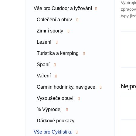
Vybírej
a
Vše pro Outdoor a lyžování
zpracov
n
typy jí
n
Oblečení a obuv
í
p
Zimní sporty
a
Lezení
n
e
Turistika a kemping
l
Spaní
Vaření
Nejpr
Garmin hodninky, navigace
Vysoušeče obuvi
% Výprodej
Dárkové poukazy
Vše pro Cyklistiku