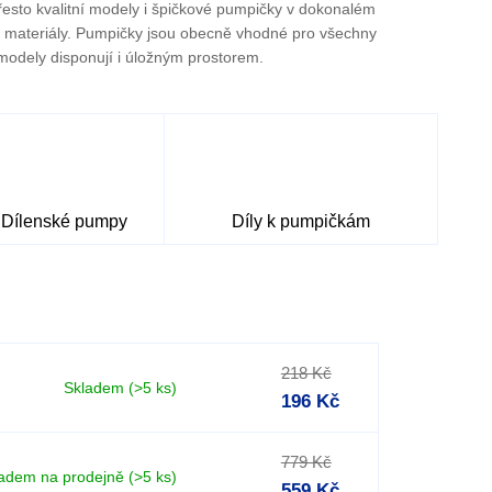
přesto kvalitní modely i špičkové pumpičky v dokonalém
mi materiály. Pumpičky jsou obecně vhodné pro všechny
 modely disponují i úložným prostorem.
Dílenské pumpy
Díly k pumpičkám
218 Kč
Skladem
(>5 ks)
196 Kč
779 Kč
adem na prodejně
(>5 ks)
559 Kč