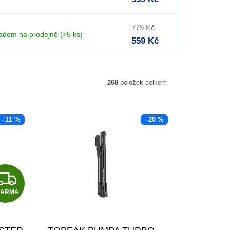
779 Kč
adem na prodejně
(>5 ks)
559 Kč
268
položek celkem
–11 %
–20 %
Z
DARMA
D
A