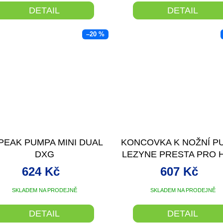
DETAIL
DETAIL
–20 %
PEAK PUMPA MINI DUAL
KONCOVKA K NOŽNÍ P
DXG
LEZYNE PRESTA PRO 
SILV
624 Kč
607 Kč
SKLADEM NA PRODEJNĚ
SKLADEM NA PRODEJNĚ
DETAIL
DETAIL