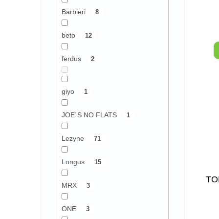
Barbieri
8
beto
12
ferdus
2
giyo
1
JOE´S NO FLATS
1
Lezyne
71
Longus
15
TO
MRX
3
ONE
3