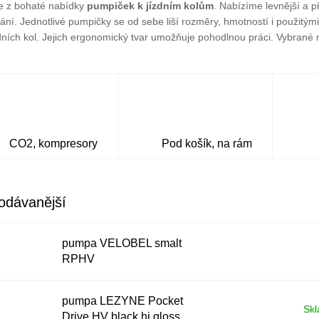
te z bohaté nabídky
pumpiček k jízdním kolům
. Nabízíme levnější a 
ání. Jednotlivé pumpičky se od sebe liší rozměry, hmotností i použitý
zdních kol. Jejich ergonomický tvar umožňuje pohodlnou práci. Vybrané
CO2, kompresory
Pod košík, na rám
odávanější
pumpa VELOBEL smalt
RPHV
pumpa LEZYNE Pocket
Skl
Drive HV black hi gloss