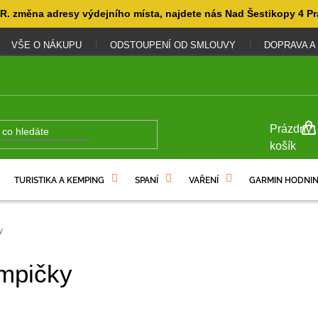
. změna adresy výdejního místa, najdete nás Nad Šestikopy 4 Pr
VŠE O NÁKUPU
ODSTOUPENÍ OD SMLOUVY
DOPRAVA A
NÁKUP
Prázdný
KOŠÍK
košík
TURISTIKA A KEMPING
SPANÍ
VAŘENÍ
GARMIN HODNIN
y
mpičky