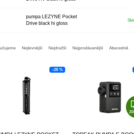
pumpa LEZYNE Pocket
Skl
Drive black hi gloss
učujeme
Nejlevnější
Nejdražší
Nejprodávanější
Abecedně
–28 %
Z