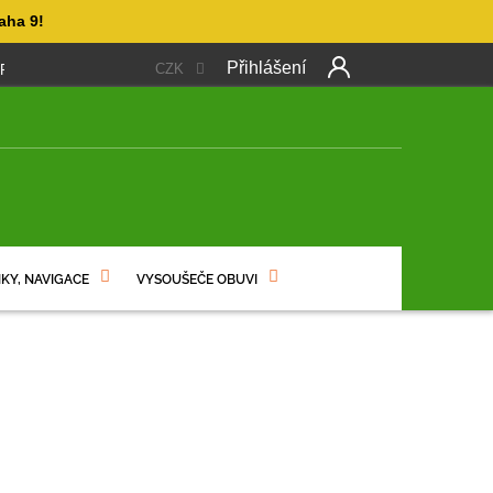
aha 9!
Přihlášení
CZK
 PLATBA
OBCHODNÍ PODMÍNKY
PODMÍNKY OCHRANY OSO
NÍ
KY, NAVIGACE
VYSOUŠEČE OBUVI