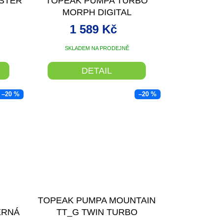
STER
TOPEAK PUMPA TURBO
R
MORPH DIGITAL
M
1 589 Kč
A
SKLADEM NA PRODEJNĚ
DETAIL
–20 %
–20 %
TOPEAK PUMPA MOUNTAIN
ERNÁ
TT_G TWIN TURBO