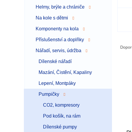
Helmy, brýle a chrániče
Na kole s dětmi
Komponenty na kola
Ř
Příslušenství a doplňky
a
Dopor
Nářadí, servis, údržba
z
e
Dílenské nářadí
V
n
ý
í
Mazání, Čistění, Kapaliny
p
p
Lepení, Montpáky
i
r
s
o
Pumpičky
p
d
r
u
CO2, kompresory
o
k
Pod košík, na rám
d
t
u
ů
Dílenské pumpy
k