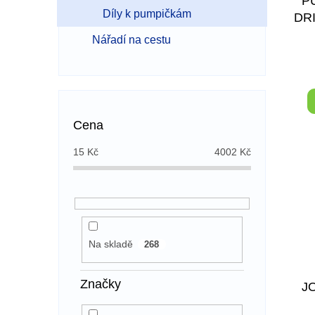
P
t
Díly k pumpičkám
DR
ů
Nářadí na cestu
Cena
15
Kč
4002
Kč
Na skladě
268
Značky
J