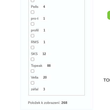
Pells
4
pro-t
1
profil
1
RMS
1
SKS
12
Topeak
88
Vella
20
TO
zéfal
3
Položek k zobrazení:
268