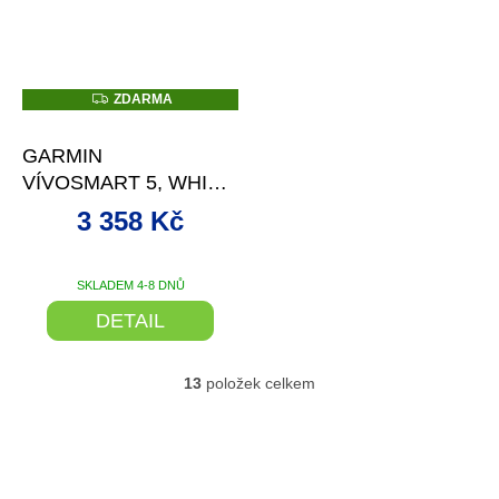
Z
ZDARMA
D
–9 %
A
R
GARMIN
M
A
VÍVOSMART 5, WHITE,
VELIKOST S/M
3 358 Kč
SKLADEM 4-8 DNŮ
DETAIL
13
položek celkem
O
v
l
á
d
a