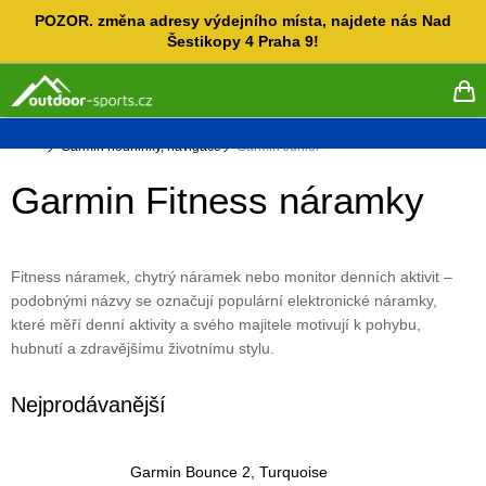
Přejít
POZOR. změna adresy výdejního místa, najdete nás Nad
na
Šestikopy 4 Praha 9!
obsah
NÁ
KO
Domů
Garmin hodninky, navigace
Garmin Junior
Garmin Fitness náramky
Fitness náramek, chytrý náramek nebo monitor denních aktivit –
podobnými názvy se označují populární elektronické náramky,
které měří denní aktivity a svého majitele motivují k pohybu,
hubnutí a zdravějšímu životnímu stylu.
Nejprodávanější
Garmin Bounce 2, Turquoise