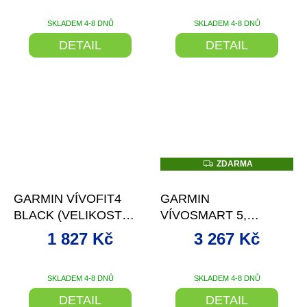
SKLADEM 4-8 DNŮ
SKLADEM 4-8 DNŮ
DETAIL
DETAIL
Z
ZDARMA
D
–8 %
–11 %
A
R
GARMIN VÍVOFIT4
GARMIN
M
A
BLACK (VELIKOST
VÍVOSMART 5,
S/M)
BLACK, VELIKOST L
1 827 Kč
3 267 Kč
SKLADEM 4-8 DNŮ
SKLADEM 4-8 DNŮ
DETAIL
DETAIL