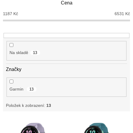
Cena
r
o
1187
Kč
6531
Kč
d
u
k
t
ů
Na skladě
13
Značky
Garmin
13
Položek k zobrazení:
13
V
ý