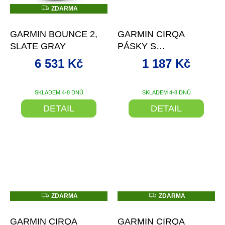
Z
ZDARMA
D
–12 %
–5 %
A
R
GARMIN BOUNCE 2,
GARMIN CIRQA
M
A
SLATE GRAY
PÁSKY S
PŘÍSLUŠENSTVÍM,
6 531 Kč
1 187 Kč
MAUVE, VELIKOST L–
XL
SKLADEM 4-8 DNŮ
SKLADEM 4-8 DNŮ
DETAIL
DETAIL
Z
Z
ZDARMA
ZDARMA
D
D
–1 %
A
A
R
R
GARMIN CIRQA
GARMIN CIRQA
M
M