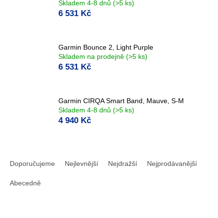
Skladem 4-8 dnů
(>5 ks)
6 531 Kč
Garmin Bounce 2, Light Purple
Skladem na prodejně
(>5 ks)
6 531 Kč
Garmin CIRQA Smart Band, Mauve, S-M
Skladem 4-8 dnů
(>5 ks)
4 940 Kč
Ř
a
Doporučujeme
Nejlevnější
Nejdražší
Nejprodávanější
z
e
Abecedně
n
í
p