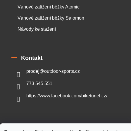
Váhové zatížení běžky Atomic
Váhové zatížení běžky Salomon
Návody ke stažení
Kontakt
prodej
@
outdoor-sports.cz
773 545 551
https://www.facebook.com/biketunel.cz/
Vytvořil Shoptet