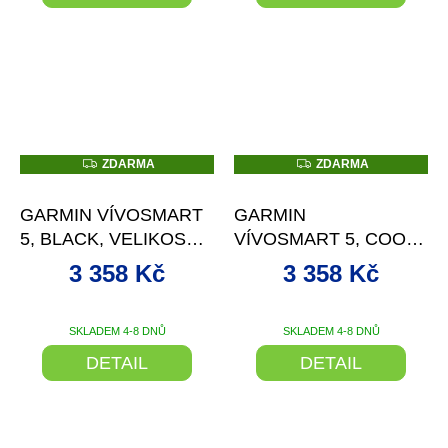
Z
Z
ZDARMA
ZDARMA
D
D
–9 %
–9 %
A
A
R
R
GARMIN VÍVOSMART
GARMIN
M
M
A
A
5, BLACK, VELIKOST
VÍVOSMART 5, COOL
S/M
MINT, VELIKOST S/M
3 358 Kč
3 358 Kč
SKLADEM 4-8 DNŮ
SKLADEM 4-8 DNŮ
DETAIL
DETAIL