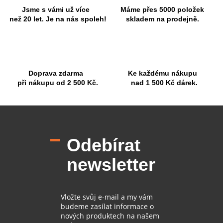
c
Jsme s vámi už více
Máme přes 5000 položek
í
než 20 let. Je na nás spoleh!
skladem na prodejně.
p
r
v
k
y
Doprava zdarma
Ke každému nákupu
v
při nákupu od 2 500 Kč.
nad 1 500 Kč dárek.
ý
p
i
Z
s
á
u
p
Odebírat
a
t
newsletter
í
Vložte svůj e-mail a my vám
budeme zasílat informace o
nových produktech na našem