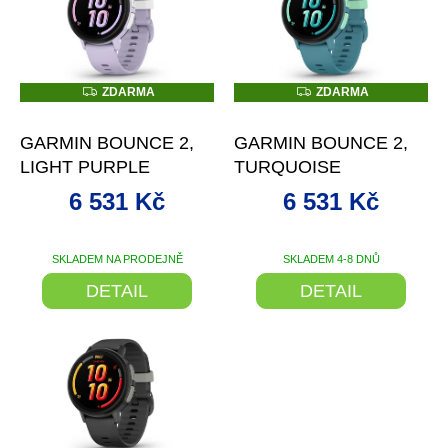
p
i
s
p
r
Z
Z
ZDARMA
ZDARMA
D
D
o
–12 %
–12 %
A
A
d
R
R
GARMIN BOUNCE 2,
GARMIN BOUNCE 2,
M
M
u
A
A
LIGHT PURPLE
TURQUOISE
k
t
6 531 Kč
6 531 Kč
ů
SKLADEM NA PRODEJNĚ
SKLADEM 4-8 DNŮ
DETAIL
DETAIL