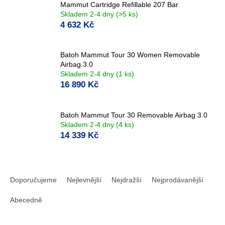
Mammut Cartridge Refillable 207 Bar
Skladem 2-4 dny
(>5 ks)
4 632 Kč
Batoh Mammut Tour 30 Women Removable
Airbag 3.0
Skladem 2-4 dny
(1 ks)
16 890 Kč
Batoh Mammut Tour 30 Removable Airbag 3.0
Skladem 2-4 dny
(4 ks)
14 339 Kč
Ř
a
Doporučujeme
Nejlevnější
Nejdražší
Nejprodávanější
z
e
Abecedně
n
í