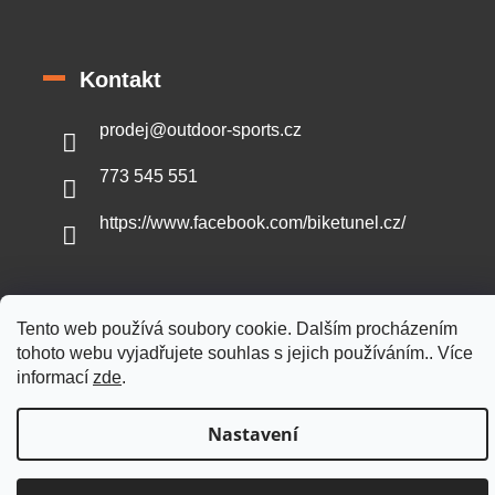
Kontakt
prodej
@
outdoor-sports.cz
773 545 551
https://www.facebook.com/biketunel.cz/
Tento web používá soubory cookie. Dalším procházením
Vytvořil Shoptet
tohoto webu vyjadřujete souhlas s jejich používáním.. Více
informací
zde
.
Copyright 2026
Outdoor-sports.cz
. Všechna práva vyhrazena.
Nastavení