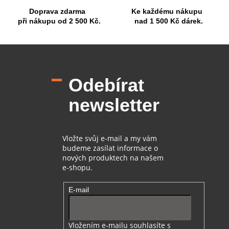
y
Doprava zdarma
Ke každému nákupu
v
při nákupu od 2 500 Kč.
nad 1 500 Kč dárek.
ý
p
i
Z
s
á
u
p
Odebírat
a
t
newsletter
í
Vložte svůj e-mail a my vám
budeme zasílat informace o
nových produktech na našem
e-shopu.
E-mail
Vložením e-mailu souhlasíte s