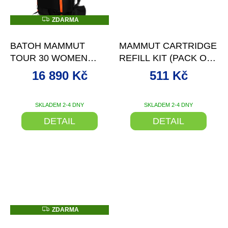
Z
ZDARMA
D
–20 %
A
R
BATOH MAMMUT
MAMMUT CARTRIDGE
M
A
TOUR 30 WOMEN
REFILL KIT (PACK OF
REMOVABLE AIRBAG
3)
16 890 Kč
511 Kč
3.0
SKLADEM 2-4 DNY
SKLADEM 2-4 DNY
DETAIL
DETAIL
Z
ZDARMA
D
–20 %
A