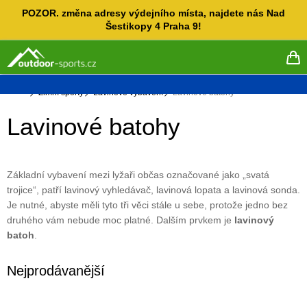
Přejít
POZOR. změna adresy výdejního místa, najdete nás Nad
na
Šestikopy 4 Praha 9!
obsah
NÁ
KO
Domů
Zimní sporty
Lavinové výbavení
Lavinové batohy
Lavinové batohy
Základní vybavení mezi lyžaři občas označované jako „svatá
trojice“, patří
lavinový vyhledávač, lavinová lopata
a lavinová
sonda
.
Je nutné, abyste měli tyto tři věci stále u sebe, protože
jedno bez
druhého vám nebude moc platné. Dalším prvkem je
lavinový
batoh
.
Nejprodávanější