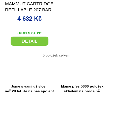
R
MAMMUT CARTRIDGE
M
A
REFILLABLE 207 BAR
4 632 Kč
SKLADEM 2-4 DNY
DETAIL
5
položek celkem
O
v
l
á
d
a
c
Jsme s vámi už více
Máme přes 5000 položek
í
než 20 let. Je na nás spoleh!
skladem na prodejně.
p
r
v
k