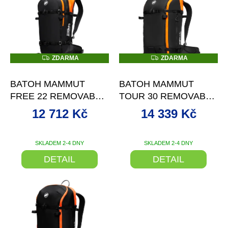
ý
p
i
s
p
r
Z
Z
ZDARMA
ZDARMA
D
D
o
–20 %
–15 %
A
A
d
R
R
BATOH MAMMUT
BATOH MAMMUT
M
M
u
A
A
FREE 22 REMOVABLE
TOUR 30 REMOVABLE
k
AIRBAG 3.0
AIRBAG 3.0
t
12 712 Kč
14 339 Kč
ů
SKLADEM 2-4 DNY
SKLADEM 2-4 DNY
DETAIL
DETAIL