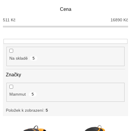
p
Cena
r
o
511
Kč
16890
Kč
d
u
k
t
ů
Na skladě
5
Značky
Mammut
5
Položek k zobrazení:
5
V