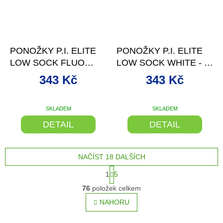
–11 %
–11 %
PONOŽKY P.I. ELITE
PONOŽKY P.I. ELITE
LOW SOCK FLUO
LOW SOCK WHITE - L
YELLOW - XL 10 + UK
7 - 9,5 UK
343 Kč
343 Kč
SKLADEM
SKLADEM
DETAIL
DETAIL
NAČÍST 18 DALŠÍCH
S
1
5
t
O
r
76
položek celkem
v
á
l
NAHORU
n
á
k
o
d