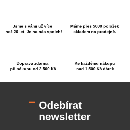
v
a
á
c
n
í
í
p
r
Jsme s vámi už více
Máme přes 5000 položek
v
než 20 let. Je na nás spoleh!
skladem na prodejně.
k
y
v
ý
p
Doprava zdarma
Ke každému nákupu
i
při nákupu od 2 500 Kč.
nad 1 500 Kč dárek.
s
u
Z
á
p
Odebírat
a
t
newsletter
í