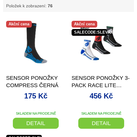
Položek k zobrazení:
76
V
Akční cena
Akční cena
ý
SALECODE:SLEVAX5:5:%
p
i
s
p
r
o
–49 %
–28 %
d
SENSOR PONOŽKY
SENSOR PONOŽKY 3-
u
COMPRESS ČERNÁ
PACK RACE LITE
k
HAND
t
175 Kč
456 Kč
ů
SKLADEM NA PRODEJNĚ
SKLADEM NA PRODEJNĚ
DETAIL
DETAIL