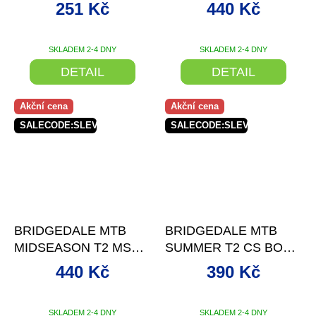
BOOT
+ SLEVA SE
251 Kč
440 Kč
SLEVOVÝM KÓDEM
SKLADEM 2-4 DNY
SKLADEM 2-4 DNY
DETAIL
DETAIL
Akční cena
Akční cena
SALECODE:SLEVAX5:5:%
SALECODE:SLEVAX5:5:%
–30 %
–30 %
BRIDGEDALE MTB
BRIDGEDALE MTB
MIDSEASON T2 MS
SUMMER T2 CS BOOT
BOOT WOMEN'S W
+
+ SLEVA SE
440 Kč
390 Kč
SLEVA SE SLEVOVÝM
SLEVOVÝM KÓDEM
KÓDEM
SKLADEM 2-4 DNY
SKLADEM 2-4 DNY