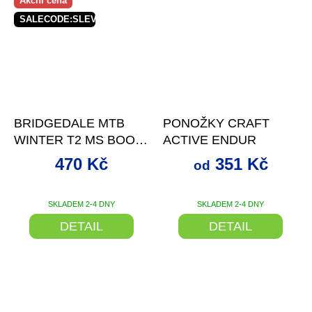
Akční cena
SALECODE:SLEVAX5:5:%
–30 %
až
–22 %
BRIDGEDALE MTB
PONOŽKY CRAFT
WINTER T2 MS BOOT
ACTIVE ENDUR
WOMEN'S W
+ SLEVA
470 Kč
351 Kč
od
SE SLEVOVÝM
KÓDEM
SKLADEM 2-4 DNY
SKLADEM 2-4 DNY
DETAIL
DETAIL