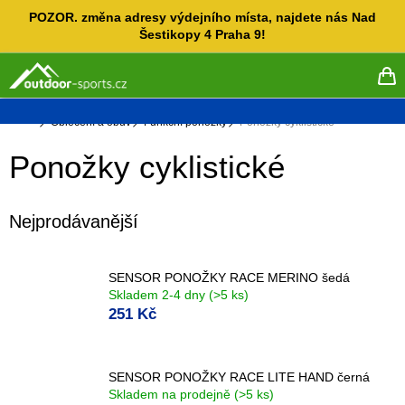
Přejít
POZOR. změna adresy výdejního místa, najdete nás Nad
na
Šestikopy 4 Praha 9!
obsah
NÁ
KO
Domů
Oblečení a obuv
Funkční ponožky
Ponožky cyklistické
Ponožky cyklistické
Nejprodávanější
SENSOR PONOŽKY RACE MERINO šedá
Skladem 2-4 dny
(>5 ks)
251 Kč
SENSOR PONOŽKY RACE LITE HAND černá
Skladem na prodejně
(>5 ks)