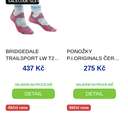
SALECODE:SLEVAX5:5:%
–12 %
–17 %
BRIDGEDALE
PONOŽKY
TRAILSPORT LW T2
P.I.ORIGINALS ČERNÉ
MC 3/4 CREW
-
437 Kč
275 Kč
WOMEN\'S DUSKY
PINK S
SKLADEM NA PRODEJNĚ
SKLADEM NA PRODEJNĚ
DETAIL
DETAIL
Akční cena
Akční cena