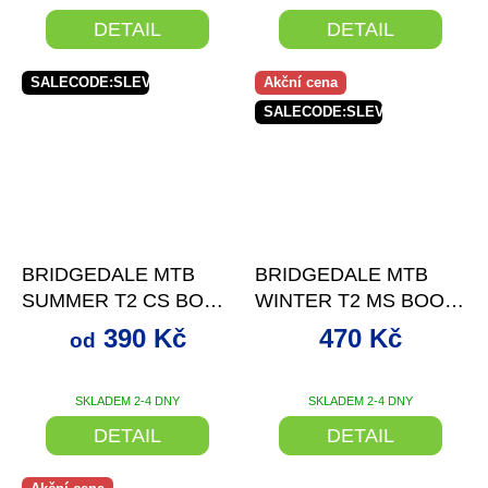
DETAIL
DETAIL
SALECODE:SLEVAX5:5:%
Akční cena
SALECODE:SLEVAX5:5:%
až
–30 %
–30 %
BRIDGEDALE MTB
BRIDGEDALE MTB
SUMMER T2 CS BOOT
WINTER T2 MS BOOT
WOMEN'S W
+ SLEVA
+ SLEVA SE
390 Kč
470 Kč
od
SE SLEVOVÝM
SLEVOVÝM KÓDEM
KÓDEM
SKLADEM 2-4 DNY
SKLADEM 2-4 DNY
DETAIL
DETAIL