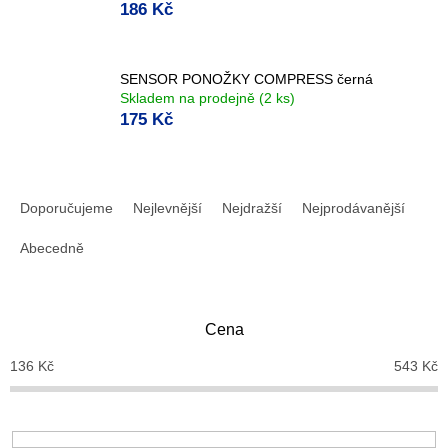
186 Kč
SENSOR PONOŽKY COMPRESS černá
Skladem na prodejně
(2 ks)
175 Kč
Ř
a
Doporučujeme
Nejlevnější
Nejdražší
Nejprodávanější
z
e
Abecedně
n
í
p
Cena
r
o
136
Kč
543
Kč
d
u
k