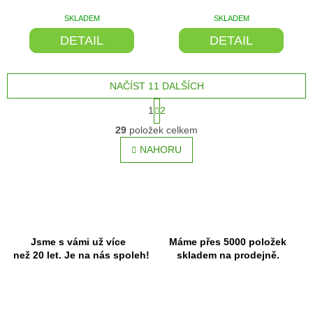
SKLADEM
SKLADEM
DETAIL
DETAIL
NAČÍST 11 DALŠÍCH
S
1
2
t
O
r
29
položek celkem
v
á
l
NAHORU
n
á
k
o
d
v
a
á
c
n
í
í
p
r
Jsme s vámi už více
Máme přes 5000 položek
v
než 20 let. Je na nás spoleh!
skladem na prodejně.
k
y
v
ý