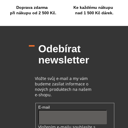
p
Doprava zdarma
Ke každému nákupu
i
při nákupu od 2 500 Kč.
nad 1 500 Kč dárek.
s
u
Z
á
p
Odebírat
a
t
newsletter
í
Vložte svůj e-mail a my vám
budeme zasílat informace o
nových produktech na našem
e-shopu.
E-mail
Vložením e-mailu souhlasíte s