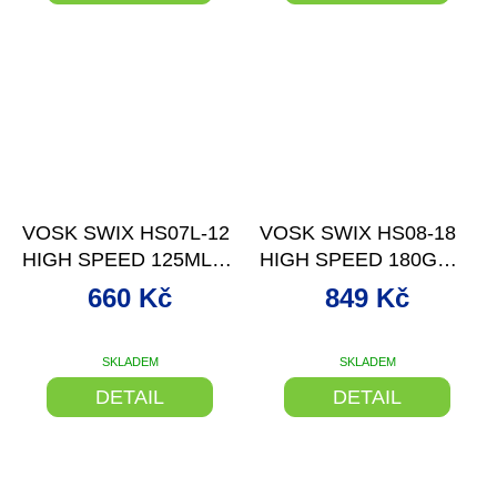
je
5,0
z
5
hvězdiček.
–27 %
–27 %
VOSK SWIX HS07L-12
VOSK SWIX HS08-18
HIGH SPEED 125ML
HIGH SPEED 180G
-2/-8°C
-4/+4°C
660 Kč
849 Kč
SKLADEM
SKLADEM
DETAIL
DETAIL