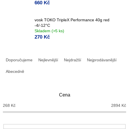
660 Kč
vosk TOKO TripleX Performance 40g red
-4/-12°C
Skladem
(>5 ks)
270 Kč
Ř
a
Doporučujeme
Nejlevnější
Nejdražší
Nejprodávanější
z
e
Abecedně
n
í
p
Cena
r
o
268
Kč
2894
Kč
d
u
k