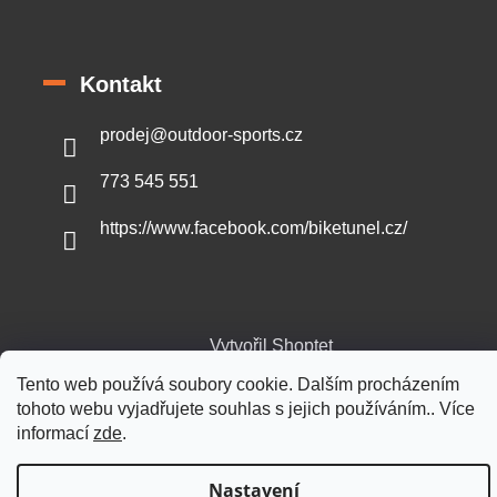
Kontakt
prodej
@
outdoor-sports.cz
773 545 551
https://www.facebook.com/biketunel.cz/
Vytvořil Shoptet
Tento web používá soubory cookie. Dalším procházením
tohoto webu vyjadřujete souhlas s jejich používáním.. Více
Copyright 2026
Outdoor-sports.cz
. Všechna práva vyhrazena.
informací
zde
.
Nastavení