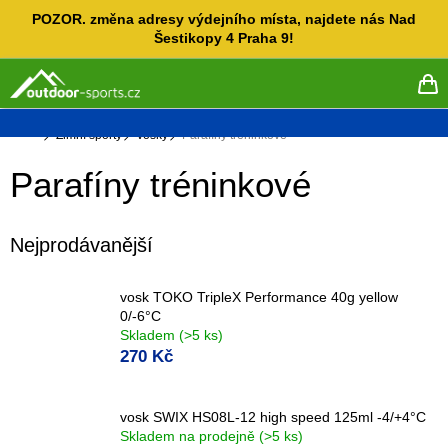
Přejít
POZOR. změna adresy výdejního místa, najdete nás Nad
na
Šestikopy 4 Praha 9!
obsah
NÁ
KO
Domů
Zimní sporty
Vosky
Parafíny tréninkové
Parafíny tréninkové
Nejprodávanější
vosk TOKO TripleX Performance 40g yellow
0/-6°C
Skladem
(>5 ks)
270 Kč
vosk SWIX HS08L-12 high speed 125ml -4/+4°C
Skladem na prodejně
(>5 ks)