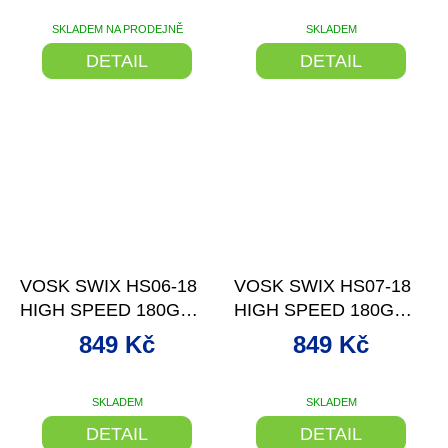
SKLADEM NA PRODEJNĚ
SKLADEM
DETAIL
DETAIL
–27 %
–27 %
VOSK SWIX HS06-18
VOSK SWIX HS07-18
HIGH SPEED 180G
HIGH SPEED 180G
-6/-12°C
-2/-8°C
849 Kč
849 Kč
SKLADEM
SKLADEM
Průměrné
hodnocení
DETAIL
DETAIL
produktu