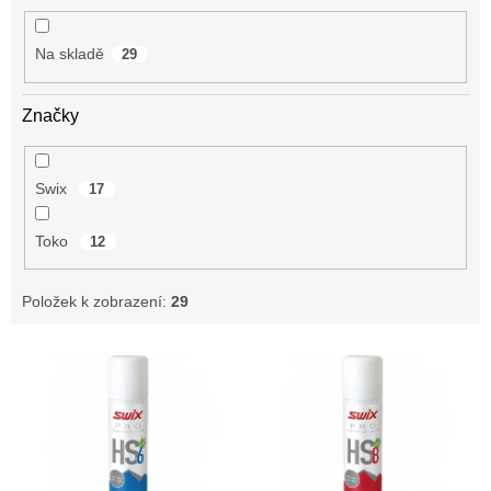
t
ů
Na skladě
29
Značky
Swix
17
Toko
12
Položek k zobrazení:
29
V
ý
p
i
s
p