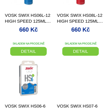
r
o
–27 %
–27 %
d
VOSK SWIX HS06L-12
VOSK SWIX HS08L-12
u
HIGH SPEED 125ML
HIGH SPEED 125ML
k
-4/-12°C
-4/+4°C
t
660 Kč
660 Kč
ů
SKLADEM NA PRODEJNĚ
SKLADEM NA PRODEJNĚ
DETAIL
DETAIL
–26 %
–26 %
VOSK SWIX HS06-6
VOSK SWIX HS07-6