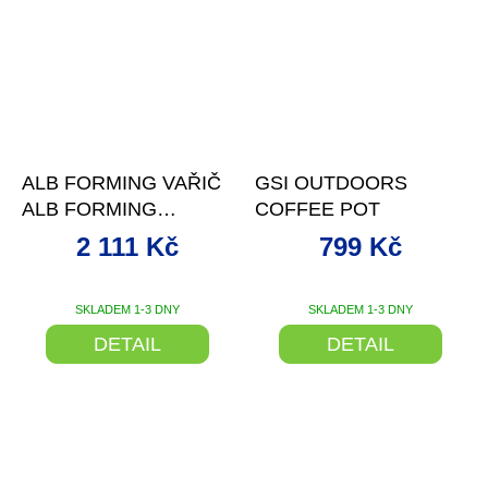
–4 %
–20 %
ALB FORMING VAŘIČ
GSI OUTDOORS
ALB FORMING
COFFEE POT
SAMOVAR 0,5L
2 111 Kč
799 Kč
VELIKOST 1,2 L
SKLADEM 1-3 DNY
SKLADEM 1-3 DNY
Průměrné
hodnocení
DETAIL
DETAIL
produktu
je
5,0
z
5
hvězdiček.