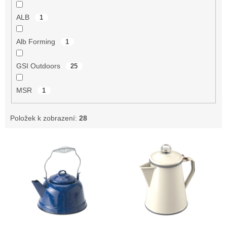
ALB
1
Alb Forming
1
GSI Outdoors
25
MSR
1
Položek k zobrazení:
28
V
ý
p
i
s
p
r
o
od
až
–21 %