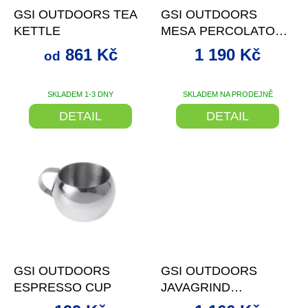
d
GSI OUTDOORS TEA
GSI OUTDOORS
u
KETTLE
MESA PERCOLATOR -
k
1,9 L
t
861 Kč
1 190 Kč
od
ů
SKLADEM 1-3 DNY
SKLADEM NA PRODEJNĚ
DETAIL
DETAIL
–20 %
–34 %
GSI OUTDOORS
GSI OUTDOORS
ESPRESSO CUP
JAVAGRIND
POUROVER SET