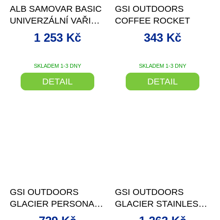
ALB SAMOVAR BASIC
GSI OUTDOORS
UNIVERZÁLNÍ VAŘIČ
COFFEE ROCKET
MALÝ
1 253 Kč
343 Kč
SKLADEM 1-3 DNY
SKLADEM 1-3 DNY
Průměrné
hodnocení
DETAIL
DETAIL
produktu
je
5,0
z
5
hvězdiček.
–17 %
–33 %
GSI OUTDOORS
GSI OUTDOORS
GLACIER PERSONAL
GLACIER STAINLESS
JAVAPRESS - 711 ML
HANDLE