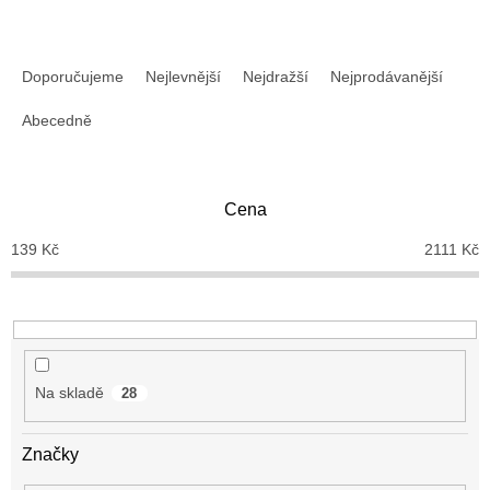
Ř
a
Doporučujeme
Nejlevnější
Nejdražší
Nejprodávanější
z
e
Abecedně
n
í
p
Cena
r
o
139
Kč
2111
Kč
d
u
k
t
ů
Na skladě
28
Značky