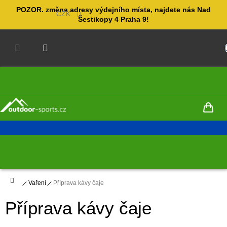
Přejít
POZOR. změna adresy výdejního místa, najdete nás Nad
na
CZK
Šestikopy 4 Praha 9!
obsah
NÁKUPNÍ
KOŠÍK
Domů
Vaření
Příprava kávy čaje
Příprava kávy čaje