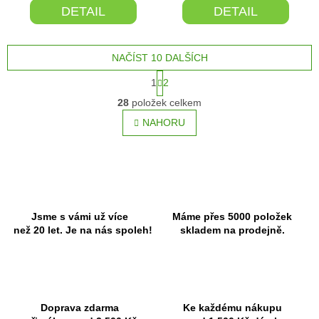
DETAIL
DETAIL
NAČÍST 10 DALŠÍCH
S
1
2
t
O
r
28
položek celkem
v
á
l
NAHORU
n
á
k
o
d
v
a
á
c
n
í
í
p
r
Jsme s vámi už více
Máme přes 5000 položek
v
než 20 let. Je na nás spoleh!
skladem na prodejně.
k
y
v
ý
p
Doprava zdarma
Ke každému nákupu
i