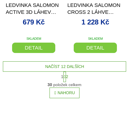
LEDVINKA SALOMON
LEDVINKA SALOMON
ACTIVE 3D LÁHEV
CROSS 2 LÁHVE
LILY PAD/LAUREL WR
BLACK 25/26
679 Kč
1 228 Kč
25
SKLADEM
SKLADEM
DETAIL
DETAIL
NAČÍST 12 DALŠÍCH
S
1
2
t
O
r
30
položek celkem
v
á
l
NAHORU
n
á
k
o
d
v
a
á
c
n
í
í
p