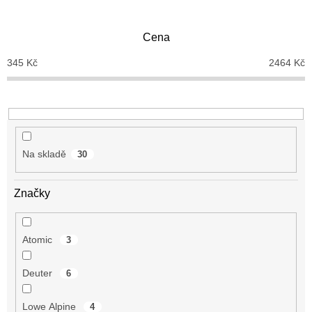
í
p
Cena
r
o
345
Kč
2464
Kč
d
u
k
t
ů
Na skladě
30
Značky
Atomic
3
Deuter
6
Lowe Alpine
4