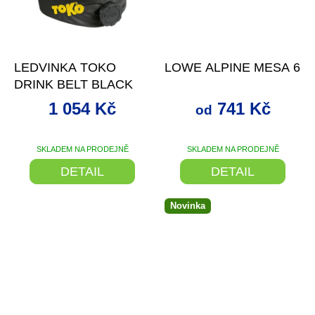
–32 %
až
–22 %
LEDVINKA TOKO
LOWE ALPINE MESA 6
DRINK BELT BLACK
1 054 Kč
741 Kč
od
SKLADEM NA PRODEJNĚ
SKLADEM NA PRODEJNĚ
DETAIL
DETAIL
Novinka
–18 %
–19 %