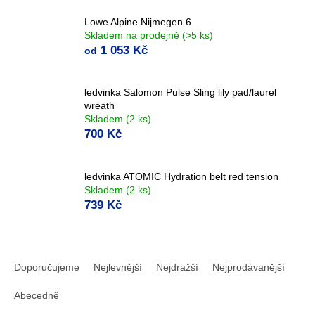
Lowe Alpine Nijmegen 6
Skladem na prodejně
(>5 ks)
1 053 Kč
od
ledvinka Salomon Pulse Sling lily pad/laurel
wreath
Skladem
(2 ks)
700 Kč
ledvinka ATOMIC Hydration belt red tension
Skladem
(2 ks)
739 Kč
Ř
a
Doporučujeme
Nejlevnější
Nejdražší
Nejprodávanější
z
e
Abecedně
n