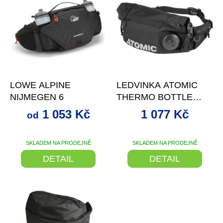
ý
p
i
s
p
r
o
až
–22 %
–29 %
d
LOWE ALPINE
LEDVINKA ATOMIC
u
NIJMEGEN 6
THERMO BOTTLE
k
BELT BLACK/GREY
t
1 053 Kč
1 077 Kč
od
21/2
ů
SKLADEM NA PRODEJNĚ
SKLADEM NA PRODEJNĚ
Průměrné
hodnocení
DETAIL
DETAIL
produktu
je
5,0
z
5
hvězdiček.