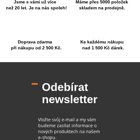
r
Jsme s vámi už více
Máme přes 5000 položek
v
než 20 let. Je na nás spoleh!
skladem na prodejně.
k
y
v
ý
p
Doprava zdarma
Ke každému nákupu
i
při nákupu od 2 500 Kč.
nad 1 500 Kč dárek.
s
u
Z
á
p
Odebírat
a
t
newsletter
í
Vložte svůj e-mail a my vám
budeme zasílat informace o
nových produktech na našem
e-shopu.