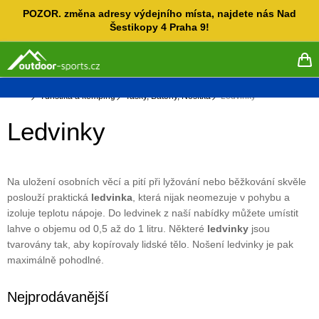
Přejít
POZOR. změna adresy výdejního místa, najdete nás Nad
na
Šestikopy 4 Praha 9!
obsah
NÁ
KO
Domů
Turistika a kemping
Tašky, Batohy, Nosítka
Ledvinky
Ledvinky
Na uložení osobních věcí a pití při lyžování nebo běžkování skvěle
poslouží praktická
ledvinka
, která nijak neomezuje v pohybu a
izoluje teplotu nápoje. Do ledvinek z naší nabídky můžete umístit
lahve o objemu od 0,5 až do 1 litru. Některé
ledvinky
jsou
tvarovány tak, aby kopírovaly lidské tělo. Nošení ledvinky je pak
maximálně pohodlné.
Nejprodávanější