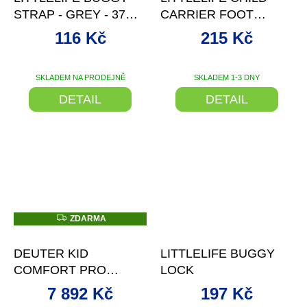
STRAP - GREY - 37
CARRIER FOOT
CM
STIRRUPS
116 Kč
215 Kč
SKLADEM NA PRODEJNĚ
SKLADEM 1-3 DNY
DETAIL
DETAIL
Z
ZDARMA
D
–23 %
–10 %
A
R
DEUTER KID
LITTLELIFE BUGGY
M
A
COMFORT PRO
LOCK
(3620321)
7 892 Kč
197 Kč