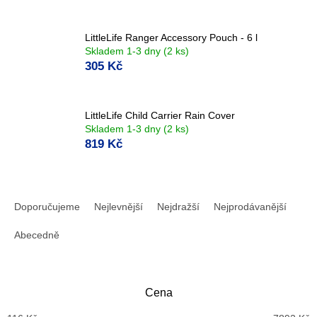
LittleLife Ranger Accessory Pouch - 6 l
Skladem 1-3 dny
(2 ks)
305 Kč
LittleLife Child Carrier Rain Cover
Skladem 1-3 dny
(2 ks)
819 Kč
Ř
a
Doporučujeme
Nejlevnější
Nejdražší
Nejprodávanější
z
e
Abecedně
n
í
p
Cena
r
o