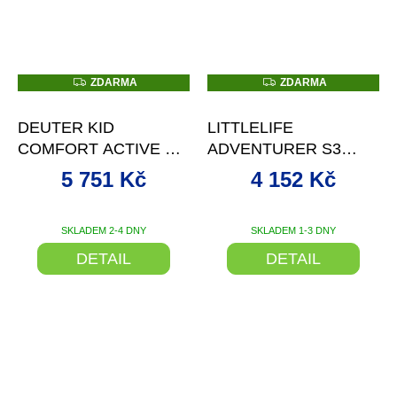
Z
Z
ZDARMA
ZDARMA
D
D
–23 %
–20 %
A
A
R
R
DEUTER KID
LITTLELIFE
M
M
A
A
COMFORT ACTIVE SL
ADVENTURER S3
(3620021)
CHILD CARRIER
5 751 Kč
4 152 Kč
SKLADEM 2-4 DNY
SKLADEM 1-3 DNY
DETAIL
DETAIL