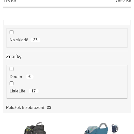
116
Kč
7892
Kč
d
u
k
t
ů
Na skladě
23
Značky
Deuter
6
LittleLife
17
Položek k zobrazení:
23
V
ý