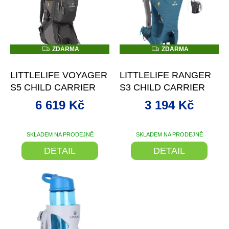
p
i
s
p
r
Z
Z
ZDARMA
ZDARMA
D
D
o
–29 %
–28 %
A
A
d
R
R
LITTLELIFE VOYAGER
LITTLELIFE RANGER
M
M
u
A
A
S5 CHILD CARRIER
S3 CHILD CARRIER
k
t
6 619 Kč
3 194 Kč
ů
SKLADEM NA PRODEJNĚ
SKLADEM NA PRODEJNĚ
Průměrné
hodnocení
DETAIL
DETAIL
produktu
je
4,0
z
5
hvězdiček.