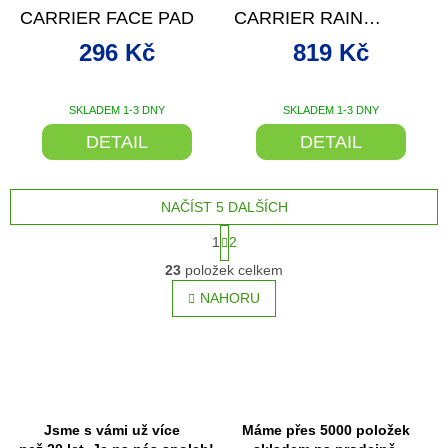
CARRIER FACE PAD
CARRIER RAIN
COVER
296 Kč
819 Kč
SKLADEM 1-3 DNY
SKLADEM 1-3 DNY
DETAIL
DETAIL
NAČÍST 5 DALŠÍCH
S
1
2
t
O
r
23
položek celkem
v
á
l
NAHORU
n
á
k
o
d
v
a
á
c
n
í
í
p
r
Jsme s vámi už více
Máme přes 5000 položek