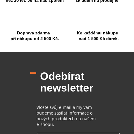
v
než 20 let. Je na nás spoleh!
skladem na prodejně.
k
y
v
ý
p
Doprava zdarma
Ke každému nákupu
i
při nákupu od 2 500 Kč.
nad 1 500 Kč dárek.
s
u
Z
á
p
Odebírat
a
t
newsletter
í
Vložte svůj e-mail a my vám
budeme zasílat informace o
nových produktech na našem
e-shopu.