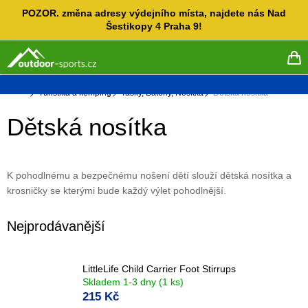
Přejít
POZOR. změna adresy výdejního místa, najdete nás Nad
na
Šestikopy 4 Praha 9!
obsah
NÁ
KO
Domů
Turistika a kemping
Tašky, Batohy, Nosítka
Dětská nosítka
Dětská nosítka
K pohodlnému a bezpečnému nošení dětí slouží dětská nosítka a
krosničky se kterými bude každý výlet pohodlnější.
Nejprodávanější
LittleLife Child Carrier Foot Stirrups
Skladem 1-3 dny
(1 ks)
215 Kč