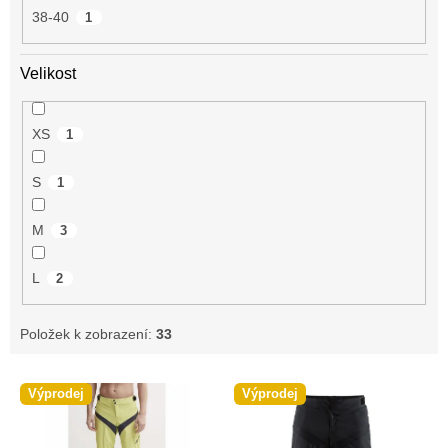
38-40
1
Velikost
XS
1
S
1
M
3
L
2
Položek k zobrazení:
33
V
Výprodej
Výprodej
ý
p