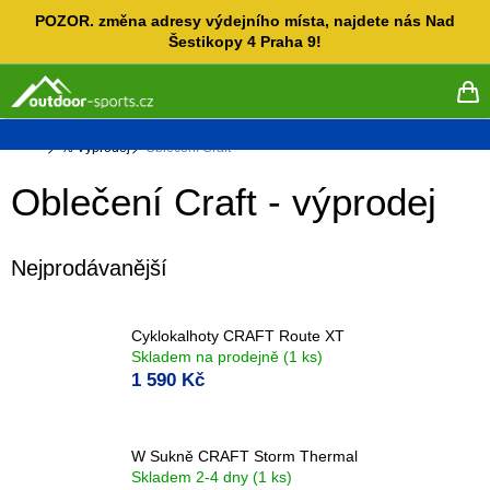
Přejít
POZOR. změna adresy výdejního místa, najdete nás Nad
na
Šestikopy 4 Praha 9!
obsah
NÁ
KO
Domů
% Výprodej
Oblečení Craft
Oblečení Craft - výprodej
Nejprodávanější
Cyklokalhoty CRAFT Route XT
Skladem na prodejně
(1 ks)
1 590 Kč
W Sukně CRAFT Storm Thermal
Skladem 2-4 dny
(1 ks)