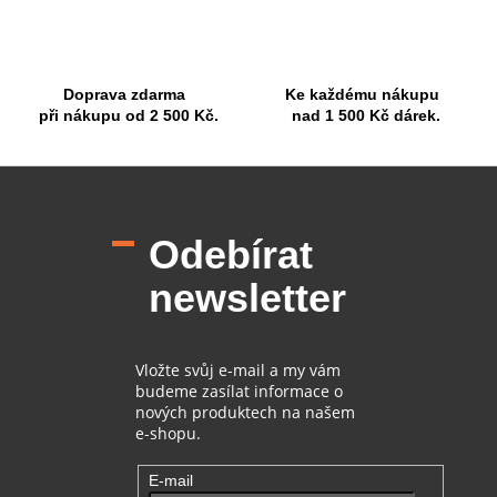
y
v
ý
p
Doprava zdarma
Ke každému nákupu
i
při nákupu od 2 500 Kč.
nad 1 500 Kč dárek.
s
u
Z
á
p
Odebírat
a
t
newsletter
í
Vložte svůj e-mail a my vám
budeme zasílat informace o
nových produktech na našem
e-shopu.
E-mail