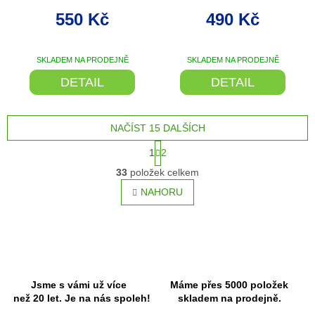
550 Kč
490 Kč
SKLADEM NA PRODEJNĚ
SKLADEM NA PRODEJNĚ
DETAIL
DETAIL
NAČÍST 15 DALŠÍCH
S
1
2
t
O
r
33
položek celkem
v
á
l
NAHORU
n
á
k
o
d
v
a
á
c
n
í
í
p
r
Jsme s vámi už více
Máme přes 5000 položek
v
než 20 let. Je na nás spoleh!
skladem na prodejně.
k