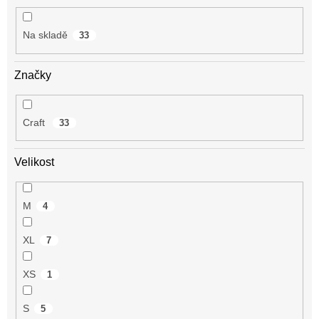
t
ů
Na skladě
33
Značky
Craft
33
Velikost
M
4
XL
7
XS
1
S
5