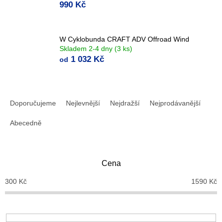
990 Kč
W Cyklobunda CRAFT ADV Offroad Wind
Skladem 2-4 dny
(3 ks)
1 032 Kč
od
Ř
a
Doporučujeme
Nejlevnější
Nejdražší
Nejprodávanější
z
e
Abecedně
n
í
p
Cena
r
o
300
Kč
1590
Kč
d
u
k