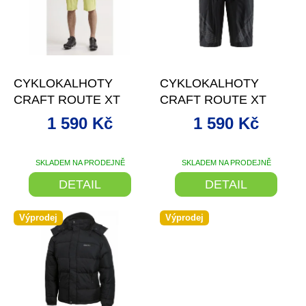
i
s
p
r
o
–51 %
–51 %
d
CYKLOKALHOTY
CYKLOKALHOTY
u
CRAFT ROUTE XT
CRAFT ROUTE XT
k
t
1 590 Kč
1 590 Kč
ů
SKLADEM NA PRODEJNĚ
SKLADEM NA PRODEJNĚ
DETAIL
DETAIL
Výprodej
Výprodej