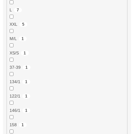
L
7
XXL
5
M/L
1
XS/S
1
37-39
1
134/1
1
122/1
1
146/1
1
158
1