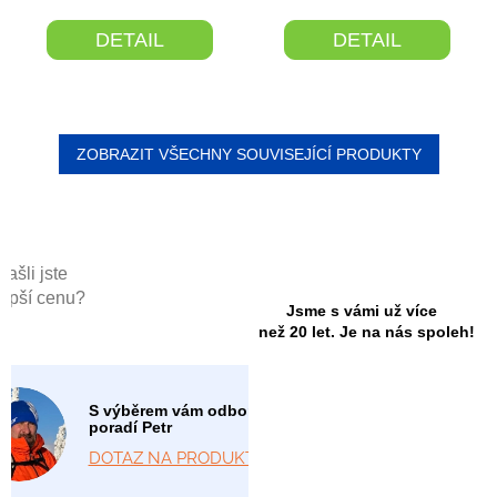
DETAIL
DETAIL
ZOBRAZIT VŠECHNY SOUVISEJÍCÍ PRODUKTY
Našli jste
lepší cenu?
Jsme s vámi už více
než 20 let. Je na nás spoleh!
S výběrem vám odborně
poradí Petr
DOTAZ NA PRODUKT