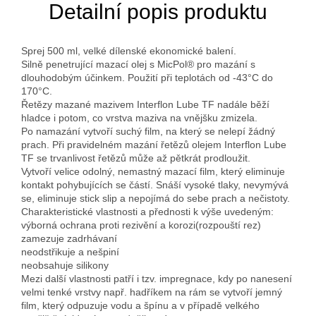
Detailní popis produktu
Sprej 500 ml, velké dílenské ekonomické balení.
Silně penetrující mazací olej s MicPol® pro mazání s
dlouhodobým účinkem. Použití při teplotách od -43°C do
170°C.
Řetězy mazané mazivem Interflon Lube TF nadále běží
hladce i potom, co vrstva maziva na vnějšku zmizela.
Po namazání vytvoří suchý film, na který se nelepí žádný
prach. Při pravidelném mazání řetězů olejem Interflon Lube
TF se trvanlivost řetězů může až pětkrát prodloužit.
Vytvoří velice odolný, nemastný mazací film, který eliminuje
kontakt pohybujících se částí. Snáší vysoké tlaky, nevymývá
se, eliminuje stick slip a nepojímá do sebe prach a nečistoty.
Charakteristické vlastnosti a přednosti k výše uvedeným:
výborná ochrana proti rezivění a korozi(rozpouští rez)
zamezuje zadrhávaní
neodstřikuje a nešpiní
neobsahuje silikony
Mezi další vlastnosti patří i tzv. impregnace, kdy po nanesení
velmi tenké vrstvy např. hadříkem na rám se vytvoří jemný
film, který odpuzuje vodu a špínu a v případě velkého