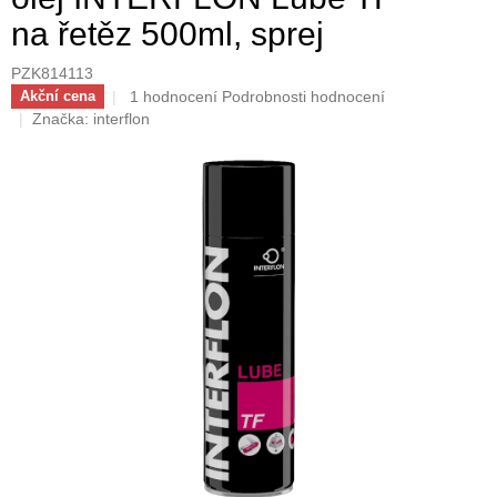
na řetěz 500ml, sprej
PZK814113
Průměrné
1 hodnocení
Podrobnosti hodnocení
Akční cena
hodnocení
Značka:
interflon
produktu
je
5,0
z
5
hvězdiček.