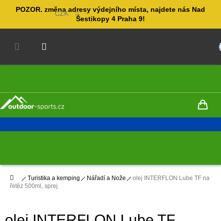
Přejít
POZOR. změna adresy výdejního místa, najdete nás Nad
na
CZK
Šestikopy 4 Praha 9!
obsah
NÁKUPNÍ
KOŠÍK
Domů
Turistika a kemping
Nářadí a Nože
olej INTERFLON Lube TF na
řetěz 500ml, sprej
olej INTERFLON Lube TF