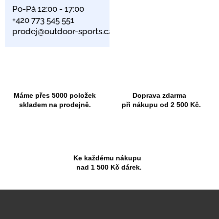
Po-Pá 12:00 - 17:00
+420 773 545 551
prodej@outdoor-sports.cz
Máme přes 5000 položek
Doprava zdarma
skladem na prodejně.
při nákupu od 2 500 Kč.
Ke každému nákupu
nad 1 500 Kč dárek.
Z
á
p