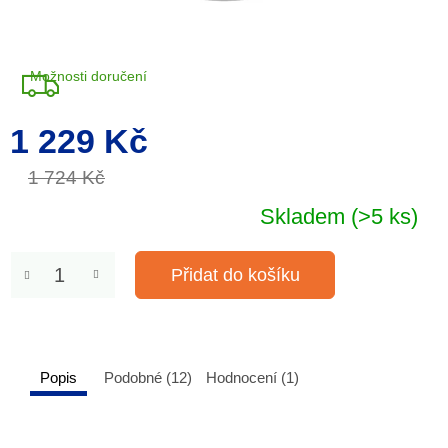
Možnosti doručení
1 229 Kč
Měrná
cena:
1 724 Kč
Skladem
(>5 ks)
Přidat do košíku
Popis
Podobné (12)
Hodnocení (1)