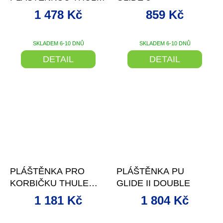
SHINE ALL-WEATHER
1 478 Kč
859 Kč
COVER
SKLADEM 6-10 DNŮ
SKLADEM 6-10 DNŮ
DETAIL
DETAIL
–15 %
–16 %
PLÁŠTĚNKA PRO
PLÁŠTĚNKA PU
KORBIČKU THULE
GLIDE II DOUBLE
BASSINET 2024
1 181 Kč
1 804 Kč