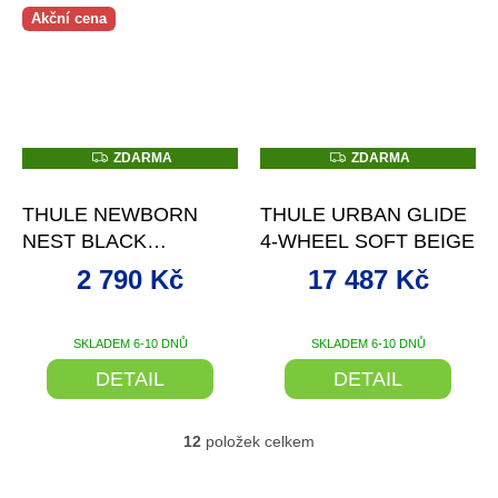
Akční cena
Z
Z
ZDARMA
ZDARMA
D
D
–15 %
–19 %
A
A
R
R
THULE NEWBORN
THULE URBAN GLIDE
M
M
A
A
NEST BLACK
4-WHEEL SOFT BEIGE
NOVOROZENECKÝ
2 790 Kč
17 487 Kč
FUSAK
SKLADEM 6-10 DNŮ
SKLADEM 6-10 DNŮ
DETAIL
DETAIL
12
položek celkem
O
v
l