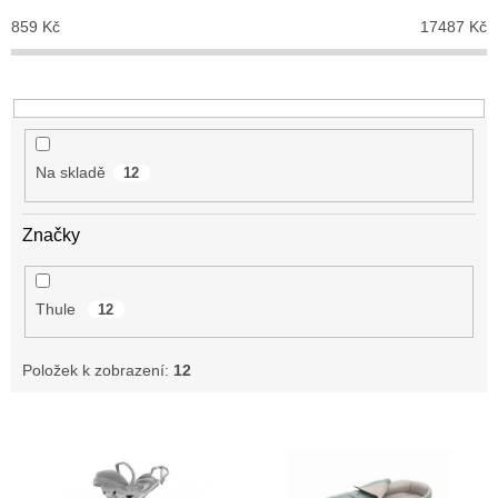
o
859
Kč
17487
Kč
d
u
k
t
ů
Na skladě
12
Značky
Thule
12
Položek k zobrazení:
12
V
ý
p