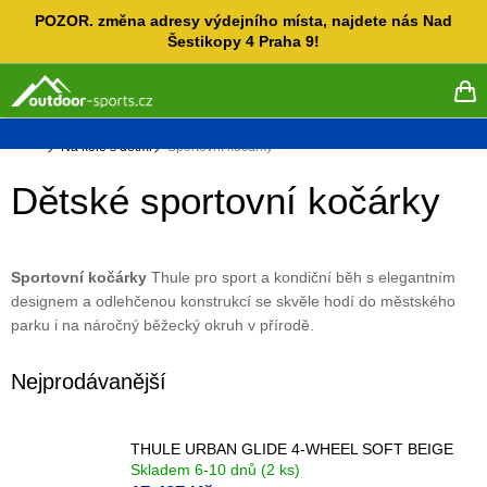
Přejít
POZOR. změna adresy výdejního místa, najdete nás Nad
na
Šestikopy 4 Praha 9!
obsah
NÁ
KO
Domů
Na kole s dětmi
Sportovní kočárky
Dětské sportovní kočárky
Sportovní kočárky
Thule pro sport a kondiční běh s elegantním
designem a odlehčenou konstrukcí se skvěle hodí do městského
parku i na náročný běžecký okruh v přírodě.
Nejprodávanější
THULE URBAN GLIDE 4-WHEEL SOFT BEIGE
Skladem 6-10 dnů
(2 ks)