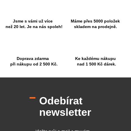
á
d
a
c
Jsme s vámi už více
Máme přes 5000 položek
í
než 20 let. Je na nás spoleh!
skladem na prodejně.
p
r
v
k
y
Doprava zdarma
Ke každému nákupu
v
při nákupu od 2 500 Kč.
nad 1 500 Kč dárek.
ý
p
i
Z
s
á
u
p
Odebírat
a
t
newsletter
í