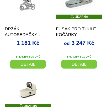
i
s
p
r
Z
ZDARMA
D
o
–15 %
od
až
–15 %
A
d
R
DRŽÁK
FUSAK PRO THULE
M
u
A
AUTOSEDAČKY
KOČÁRKY
k
GLIDE SINGLE &
t
1 181 Kč
3 247 Kč
od
DOUBLE CHICCO
ů
SKLADEM 6-10 DNŮ
SKLADEM 6-10 DNŮ
DETAIL
DETAIL
Z
ZDARMA