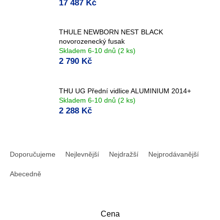
17 487 Kč
THULE NEWBORN NEST BLACK
novorozenecký fusak
Skladem 6-10 dnů
(2 ks)
2 790 Kč
THU UG Přední vidlice ALUMINIUM 2014+
Skladem 6-10 dnů
(2 ks)
2 288 Kč
Ř
a
Doporučujeme
Nejlevnější
Nejdražší
Nejprodávanější
z
e
Abecedně
n
í
p
Cena
r