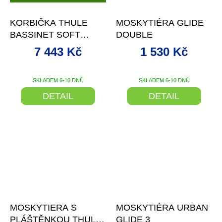
D
–17 %
–15 %
A
R
KORBIČKA THULE
MOSKYTIÉRA GLIDE
M
A
BASSINET SOFT
DOUBLE
BEIGE 2024
7 443 Kč
1 530 Kč
SKLADEM 6-10 DNŮ
SKLADEM 6-10 DNŮ
DETAIL
DETAIL
–15 %
–15 %
MOSKYTIERA S
MOSKYTIÉRA URBAN
PLÁŠTĚNKOU THULE
GLIDE 3