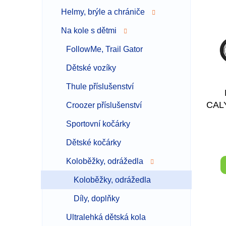
p
p
i
r
Helmy, brýle a chrániče
s
o
Na kole s dětmi
p
d
r
u
FollowMe, Trail Gator
o
k
d
t
Dětské vozíky
u
ů
Thule příslušenství
k
t
CAL
Croozer příslušenství
ů
Sportovní kočárky
Dětské kočárky
Koloběžky, odrážedla
Koloběžky, odrážedla
Díly, doplňky
Ultralehká dětská kola