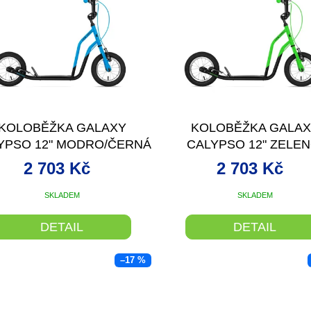
KOLOBĚŽKA GALAXY
KOLOBĚŽKA GALA
YPSO 12" MODRO/ČERNÁ
CALYPSO 12" ZELEN
ČERNÁ
2 703 Kč
2 703 Kč
SKLADEM
SKLADEM
DETAIL
DETAIL
–17 %