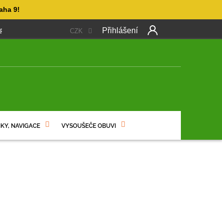
aha 9!
Přihlášení
CZK
 PLATBA
OBCHODNÍ PODMÍNKY
PODMÍNKY OCHRANY OSO
NÍ
KY, NAVIGACE
VYSOUŠEČE OBUVI