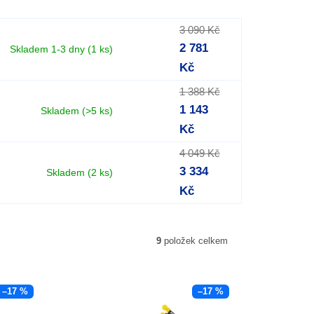
3 090 Kč
2 781
Skladem 1-3 dny
(1 ks)
Kč
1 388 Kč
1 143
Skladem
(>5 ks)
Kč
4 049 Kč
3 334
Skladem
(2 ks)
Kč
9
položek celkem
–17 %
–17 %