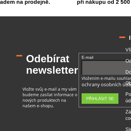
p
ladem na prodejně.
při nákupu od 2 500
r
v
k
y
v
ý
p
i
Vš
s
Odebírat
u
E-mail
Od
newsletter
Do
Vložením e-mailu souhlas
Ob
ochrany osobních úda
Vložte svůj e-mail a my vám
budeme zasílat informace o
Po
PŘIHLÁSIT SE
nových produktech na
úd
našem e-shopu.
Zá
co
Sl