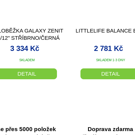
LOBĚŽKA GALAXY ZENIT
LITTLELIFE BALANCE 
6/12" STŘÍBRNO/ČERNÁ
3 334 Kč
2 781 Kč
SKLADEM
SKLADEM 1-3 DNY
DETAIL
DETAIL
O
v
l
á
d
a
c
 přes 5000 položek
Doprava zdarma
í