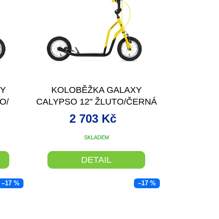
XY
KOLOBĚŽKA GALAXY
O/
CALYPSO 12" ŽLUTO/ČERNÁ
2 703 Kč
SKLADEM
DETAIL
–17 %
–17 %