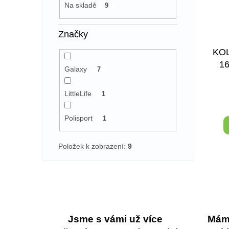
Na skladě
9
Značky
KO
1
Galaxy
7
LittleLife
1
Polisport
1
Položek k zobrazení:
9
Jsme s vámi už více
Máme