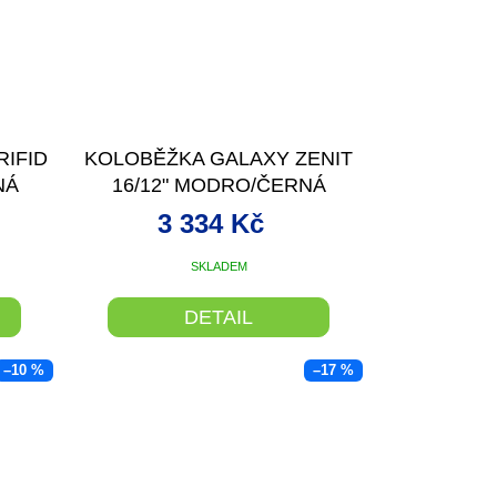
RIFID
KOLOBĚŽKA GALAXY ZENIT
NÁ
16/12" MODRO/ČERNÁ
3 334 Kč
SKLADEM
DETAIL
–10 %
–17 %