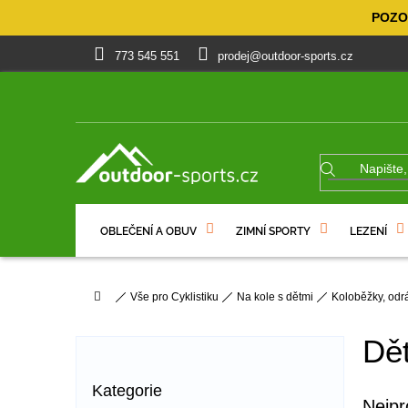
Přejít
POZOR
na
obsah
773 545 551
prodej@outdoor-sports.cz
OBLEČENÍ A OBUV
ZIMNÍ SPORTY
LEZENÍ
% VÝPRODEJ
DÁRKOVÉ POUKAZY
Domů
Vše pro Cyklistiku
Na kole s dětmi
Koloběžky, odr
P
o
Dět
s
t
Přeskočit
Kategorie
r
kategorie
Nejpr