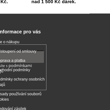
 Kč.
nad 1 500 Kč dárek.
Informace pro vás
e o nákupu
stoupení od smlouvy
prava a platba
podmínkami
íte s
chodní podmínky
jů
dmínky ochrany osobních
ajů
sady používání souborů
okies
edování zásilek