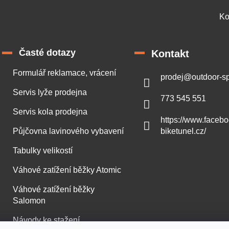
Ko
Časté dotazy
Kontakt
Formulář reklamace, vrácení
prodej
@
outdoor-sp
Servis lyže prodejna
773 545 551
Servis kola prodejna
https://www.faceb
Půjčovna lavinového vybavení
biketunel.cz/
Tabulky velikostí
Váhové zatížení běžky Atomic
Váhové zatížení běžky
Salomon
Návody ke stažení