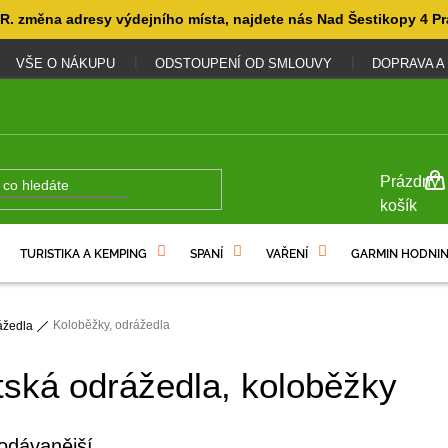
. změna adresy výdejního místa, najdete nás Nad Šestikopy 4 Pr
VŠE O NÁKUPU
ODSTOUPENÍ OD SMLOUVY
DOPRAVA A
NÁKUP
Prázdný
KOŠÍK
košík
TURISTIKA A KEMPING
SPANÍ
VAŘENÍ
GARMIN HODNIN
Koloběžky, odrážedla
ážedla
ská odrážedla, koloběžky
odávanější