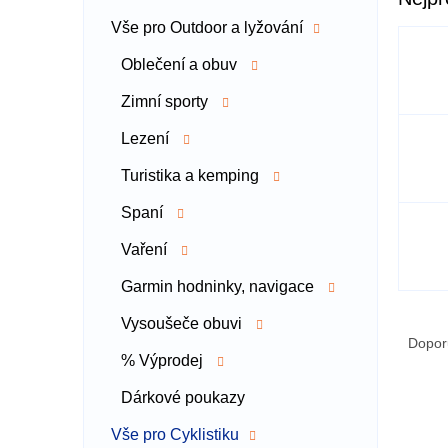
a
Vše pro Outdoor a lyžování
n
n
Oblečení a obuv
í
p
Zimní sporty
a
Lezení
n
e
Turistika a kemping
l
Spaní
Vaření
Garmin hodninky, navigace
Ř
Vysoušeče obuvi
a
Dopor
% Výprodej
z
e
Dárkové poukazy
V
n
ý
í
Vše pro Cyklistiku