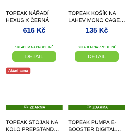
–20 %
–15 %
TOPEAK NÁŘADÍ
TOPEAK KOŠÍK NA
HEXUS X ČERNÁ
LAHEV MONO CAGE
CX ČERNÁ
616 Kč
135 Kč
SKLADEM NA PRODEJNĚ
SKLADEM NA PRODEJNĚ
DETAIL
DETAIL
Akční cena
Z
Z
ZDARMA
ZDARMA
D
D
–19 %
–11 %
A
A
R
R
TOPEAK STOJAN NA
TOPEAK PUMPA E-
M
M
A
A
KOLO PREPSTAND
BOOSTER DIGITAL