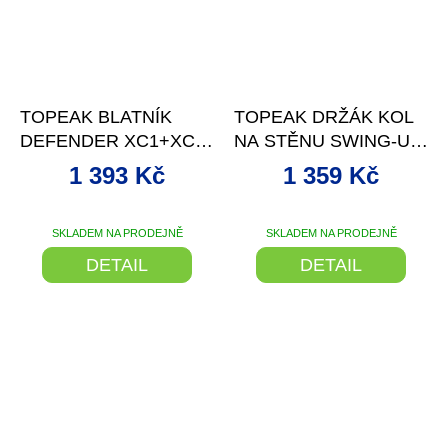
–16 %
–11 %
TOPEAK BLATNÍK
TOPEAK DRŽÁK KOL
DEFENDER XC1+XC11
NA STĚNU SWING-UP
SET 29ER
BIKE HOLDER
1 393 Kč
1 359 Kč
SKLADEM NA PRODEJNĚ
SKLADEM NA PRODEJNĚ
DETAIL
DETAIL