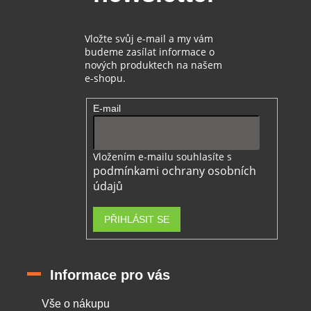
y
v
ý
Vložte svůj e-mail a my vám
p
budeme zasílat informace o
i
nových produktech na našem
s
e-shopu.
u
E-mail
Vložením e-mailu souhlasíte s
podmínkami ochrany osobních
údajů
PŘIHLÁSIT SE
Informace pro vás
Vše o nákupu