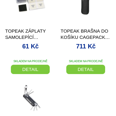
d
s
u
p
k
r
t
o
–12 %
–20 %
ů
d
TOPEAK ZÁPLATY
TOPEAK BRAŠNA DO
u
SAMOLEPÍCÍ
KOŠÍKU CAGEPACK
k
FLYPAPER
XL ČERNÁ/ŠEDÁ
t
61 Kč
711 Kč
6KS+BRUSNÝ PAPÍR
ů
SKLADEM NA PRODEJNĚ
SKLADEM NA PRODEJNĚ
DETAIL
DETAIL