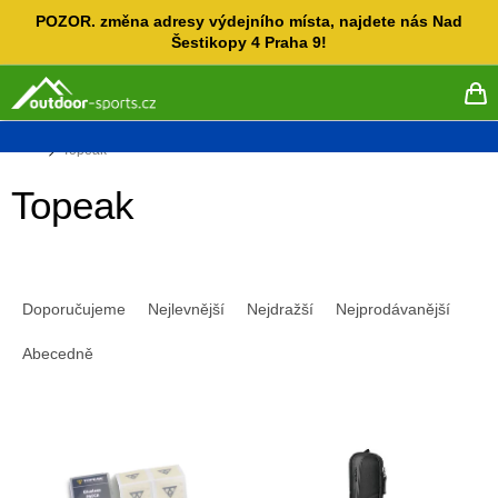
Přejít
POZOR. změna adresy výdejního místa, najdete nás Nad
na
Šestikopy 4 Praha 9!
obsah
NÁ
KO
Domů
Topeak
Topeak
Ř
a
Doporučujeme
Nejlevnější
Nejdražší
Nejprodávanější
z
e
Abecedně
n
í
V
p
ý
r
p
o
i