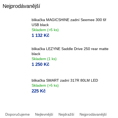
Nejprodávanější
blikačka MAGICSHINE zadní Seemee 300 6f
USB black
Skladem
(>5 ks)
1 132 Kč
blikačka LEZYNE Saddle Drive 250 rear matte
black
Skladem
(1 ks)
1 250 Kč
blikačka SMART zadní 317R 80LM LED
Skladem
(>5 ks)
225 Kč
Ř
a
Doporučujeme
Nejlevnější
Nejdražší
Nejprodávanější