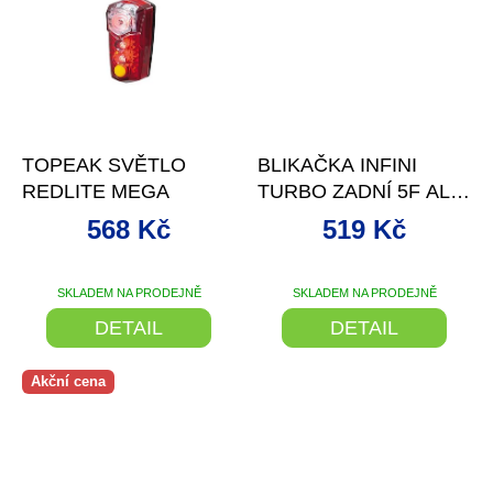
–13 %
–17 %
TOPEAK SVĚTLO
BLIKAČKA INFINI
REDLITE MEGA
TURBO ZADNÍ 5F ALU
NABÍJECÍ PŘES U
568 Kč
519 Kč
SKLADEM NA PRODEJNĚ
SKLADEM NA PRODEJNĚ
DETAIL
DETAIL
Akční cena