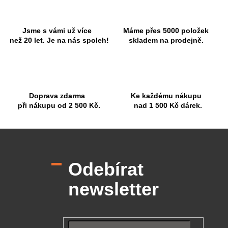
c
n
í
í
p
r
Jsme s vámi už více
Máme přes 5000 položek
v
než 20 let. Je na nás spoleh!
skladem na prodejně.
k
y
v
ý
p
Doprava zdarma
Ke každému nákupu
i
při nákupu od 2 500 Kč.
nad 1 500 Kč dárek.
s
u
Z
á
p
Odebírat
a
t
newsletter
í