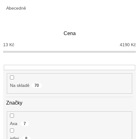
z
e
Abecedně
n
í
p
Cena
r
o
13
Kč
4190
Kč
d
u
k
t
ů
Na skladě
70
Značky
Axa
7
infini
8