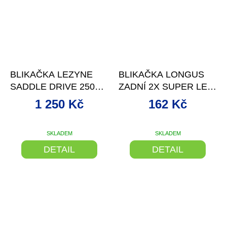
–30 %
–10 %
BLIKAČKA LEZYNE
BLIKAČKA LONGUS
SADDLE DRIVE 250
ZADNÍ 2X SUPER LED,
REAR MATTE BLACK
3FCE+BATERIE
1 250 Kč
162 Kč
SKLADEM
SKLADEM
Průměrné
hodnocení
DETAIL
DETAIL
produktu
je
5,0
z
5
hvězdiček.