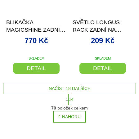
–24 %
–9 %
BLIKAČKA
SVĚTLO LONGUS
MAGICSHINE ZADNÍ
RACK ZADNÍ NA
SEEMEE 100 V2.0 9F
NOSIČ 2 LED, 1F
770 Kč
209 Kč
USB B
SKLADEM
SKLADEM
DETAIL
DETAIL
NAČÍST 18 DALŠÍCH
S
1
4
t
O
r
70
položek celkem
v
á
l
NAHORU
n
á
k
o
d
v
a
á