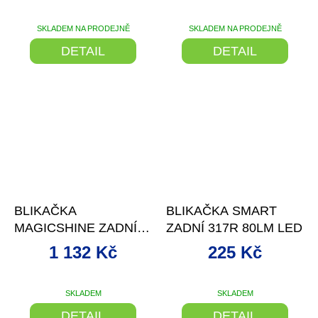
SKLADEM NA PRODEJNĚ
SKLADEM NA PRODEJNĚ
DETAIL
DETAIL
–18 %
–24 %
BLIKAČKA
BLIKAČKA SMART
MAGICSHINE ZADNÍ
ZADNÍ 317R 80LM LED
SEEMEE 300 6F USB
1 132 Kč
225 Kč
BLACK
SKLADEM
SKLADEM
Průměrné
hodnocení
DETAIL
DETAIL