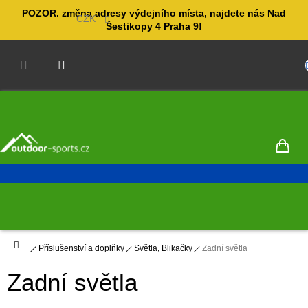
Přejít
POZOR. změna adresy výdejního místa, najdete nás Nad
na
CZK
Šestikopy 4 Praha 9!
obsah
NÁKUPNÍ
KOŠÍK
Domů
Příslušenství a doplňky
Světla, Blikačky
Zadní světla
Zadní světla