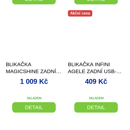
produktu
je
5,0
Akční cena
z
5
hvězdiček.
–15 %
–14 %
BLIKAČKA
BLIKAČKA INFINI
MAGICSHINE ZADNÍ
AGELE ZADNÍ USB-C
SEEMEE 200 V3.0 6F
BLACK
1 009 Kč
409 Kč
USB B
SKLADEM
SKLADEM
DETAIL
DETAIL