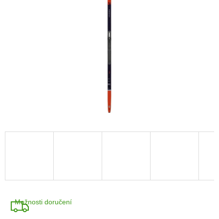
A
R
M
A
Možnosti doručení