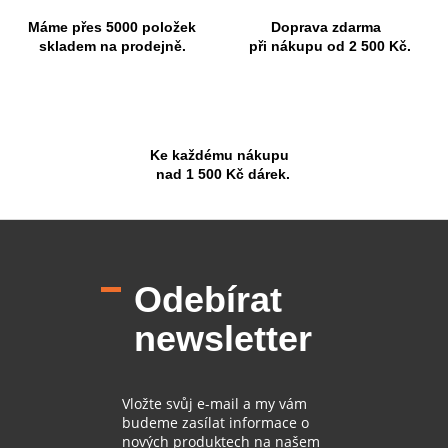
Máme přes 5000 položek
Doprava zdarma
skladem na prodejně.
při nákupu od 2 500 Kč.
Ke každému nákupu
nad 1 500 Kč dárek.
Z
á
p
Odebírat
a
t
newsletter
í
Vložte svůj e-mail a my vám
budeme zasílat informace o
nových produktech na našem