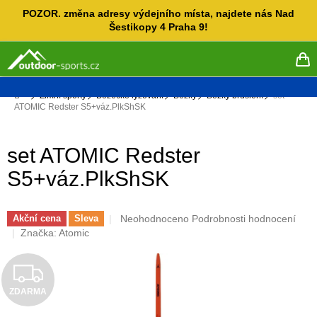
Přejít
POZOR. změna adresy výdejního místa, najdete nás Nad
na
Šestikopy 4 Praha 9!
obsah
NÁ
KO
Domů
Zimní sporty
Běžecké lyžování
Běžky
Běžky bruslení
set
ATOMIC Redster S5+váz.PlkShSK
set ATOMIC Redster
S5+váz.PlkShSK
Průměrné
Neohodnoceno
Podrobnosti hodnocení
Akční cena
Sleva
hodnocení
Značka:
Atomic
produktu
je
Z
0,0
z
ZDARMA
D
5
hvězdiček.