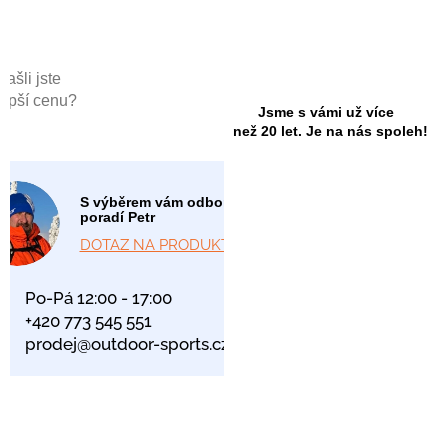
Našli jste
lepší cenu?
Jsme s vámi už více
než 20 let. Je na nás spoleh!
S výběrem vám odborně
poradí Petr
DOTAZ NA PRODUKT
Po-Pá 12:00 - 17:00
+420 773 545 551
prodej@outdoor-sports.cz