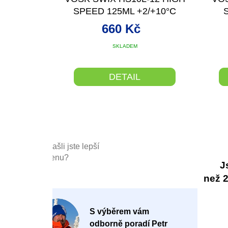
SPEED 125ML +2/+10°C
660 Kč
SKLADEM
DETAIL
Našli jste lepší
cenu?
J
než 20
P
S výběrem vám
o
odborně poradí Petr