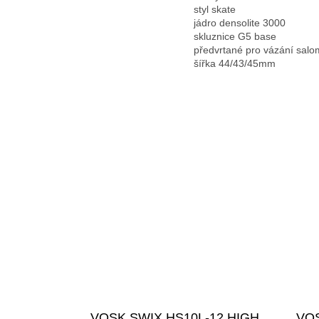
styl skate
jádro densolite 3000
skluznice G5 base
předvrtané pro vázání sal
šířka 44/43/45mm
VOSK SWIX HS10L-12 HIGH
VOS