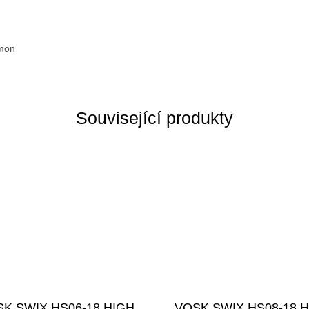
omon
Související produkty
K SWIX HS06-18 HIGH
VOSK SWIX HS08-18 