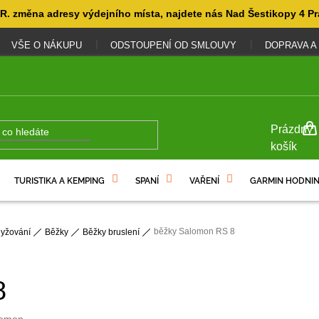
. změna adresy výdejního místa, najdete nás Nad Šestikopy 4 Pr
VŠE O NÁKUPU
ODSTOUPENÍ OD SMLOUVY
DOPRAVA A
NÁKUP
Prázdný
KOŠÍK
košík
TURISTIKA A KEMPING
SPANÍ
VAŘENÍ
GARMIN HODNIN
běžky Salomon RS 8
lyžování
Běžky
Běžky bruslení
8