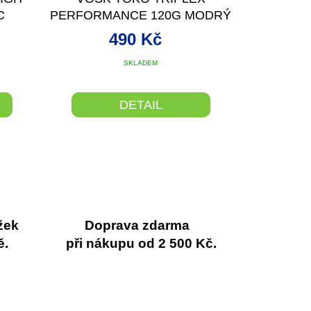
C
PERFORMANCE 120G MODRÝ
-30/-10°C
490 Kč
SKLADEM
DETAIL
žek
Doprava zdarma
ě.
při nákupu od 2 500 Kč.