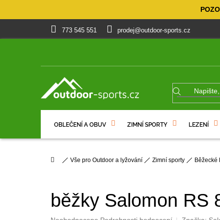
Přejít
POZOR
na
obsah
773 545 551
prodej@outdoor-sports.cz
OBLEČENÍ A OBUV
ZIMNÍ SPORTY
LEZENÍ
% VÝPRODEJ
DÁRKOVÉ POUKAZY
Domů
Vše pro Outdoor a lyžování
Zimní sporty
Běžecké 
běžky Salomon RS 
Průměrné