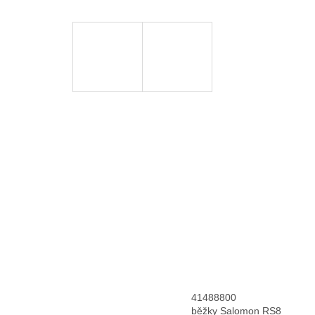
41488800
běžky Salomon RS8