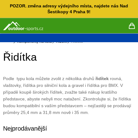
Přejít
POZOR. změna adresy výdejního místa, najdete nás Nad
na
Šestikopy 4 Praha 9!
obsah
NÁ
KO
Domů
Komponenty na kola
Řízení
Řidítka
Řidítka
Podle typu kola můžete zvolit z několika druhů
řidítek
rovná,
vlaštovky, řídítka pro silniční kola a gravel i řídítka pro BMX.
V
případě koupě širokých řídítek, zvažte také nákup kratšího
představce, abyste nebyli moc natažení. Zkontrolujte si, že řídítka
budou kompatibilní s vaším představcem – nejčastěji se prodávají
průměry 25,4 mm a 31,8 mm nově i 35 mm.
Nejprodávanější