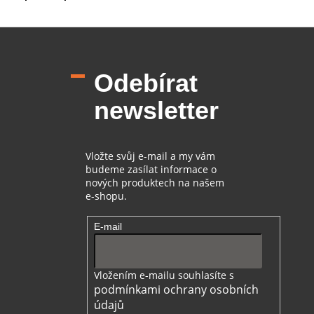
u
Z
á
p
Odebírat
a
t
newsletter
í
Vložte svůj e-mail a my vám
budeme zasílat informace o
nových produktech na našem
e-shopu.
E-mail
Vložením e-mailu souhlasíte s
podmínkami ochrany osobních
údajů