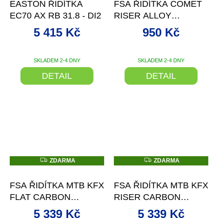
EASTON ŘIDÍTKA
FSA ŘIDÍTKA COMET
M
A
EC70 AX RB 31.8 - DI2
RISER ALLOY
35X800X15 MM
5 415 Kč
950 Kč
SKLADEM 2-4 DNY
SKLADEM 2-4 DNY
DETAIL
DETAIL
Z
Z
ZDARMA
ZDARMA
D
D
–3 %
–3 %
A
A
R
R
FSA ŘIDÍTKA MTB KFX
FSA ŘIDÍTKA MTB KFX
M
M
A
A
FLAT CARBON
RISER CARBON
31.8X760 MM
31.8X760X18 MM
5 339 Kč
5 339 Kč