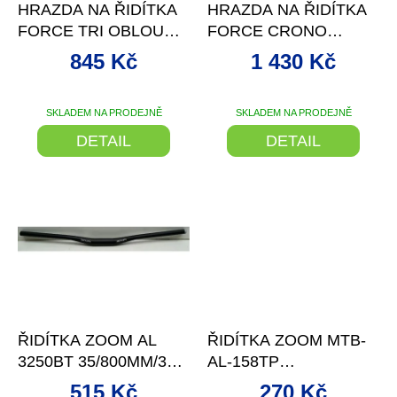
d
HRAZDA NA ŘIDÍTKA
HRAZDA NA ŘIDÍTKA
u
FORCE TRI OBLOUK
FORCE CRONO
k
31,8-22,2 MM
PROHNUTÁ
t
845 Kč
1 430 Kč
ů
SKLADEM NA PRODEJNĚ
SKLADEM NA PRODEJNĚ
DETAIL
DETAIL
–11 %
–9 %
ŘIDÍTKA ZOOM AL
ŘIDÍTKA ZOOM MTB-
3250BT 35/800MM/3
AL-158TP
ST.VLAŠTOVKY Č
VLAŠT.ČER.MAT
515 Kč
270 Kč