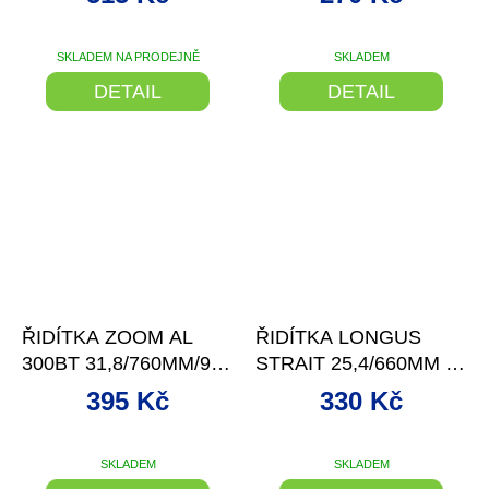
640/PRŮ80
SKLADEM NA PRODEJNĚ
SKLADEM
Průměrné
hodnocení
DETAIL
DETAIL
produktu
je
5,0
z
5
hvězdiček.
–11 %
–11 %
ŘIDÍTKA ZOOM AL
ŘIDÍTKA LONGUS
300BT 31,8/760MM/9
STRAIT 25,4/660MM 6°
ST.ROVNÁ ČER.MA
ČERNÉ
395 Kč
330 Kč
SKLADEM
SKLADEM