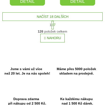
DETAIL
DETAIL
NAČÍST 18 DALŠÍCH
S
1
7
t
O
r
126
položek celkem
v
á
l
NAHORU
n
á
k
o
d
v
a
á
c
n
í
í
p
r
Jsme s vámi už více
Máme přes 5000 položek
v
než 20 let. Je na nás spoleh!
skladem na prodejně.
k
y
v
ý
p
Doprava zdarma
Ke každému nákupu
i
při nákupu od 2 500 Kč.
nad 1 500 Kč dárek.
s