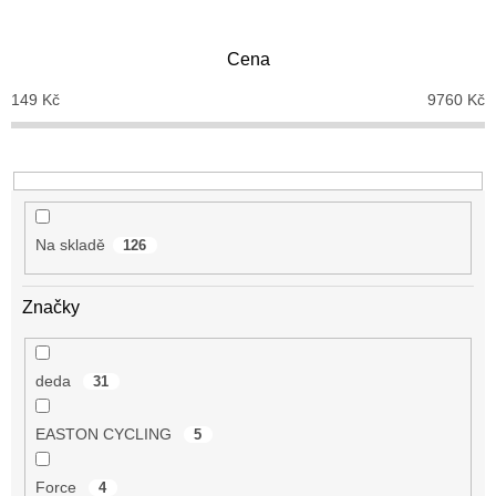
í
p
Cena
r
o
149
Kč
9760
Kč
d
u
k
t
ů
Na skladě
126
Značky
deda
31
EASTON CYCLING
5
Force
4