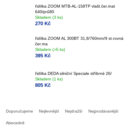
řidítka ZOOM MTB-AL-158TP vlašt.čer.mat
640/prů80
Skladem
(3 ks)
270 Kč
řidítka ZOOM AL 300BT 31,8/760mm/9 st.rovná
čer.ma
Skladem
(>5 ks)
395 Kč
řidítka DEDA silniční Speciale stříbrné 26/
Skladem
(1 ks)
805 Kč
Ř
a
Doporučujeme
Nejlevnější
Nejdražší
Nejprodávanější
z
e
Abecedně
n