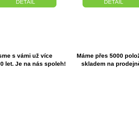
DETAIL
DETAIL
sme s vámi už více
Máme přes 5000 polo
 let. Je na nás spoleh!
skladem na prodejn