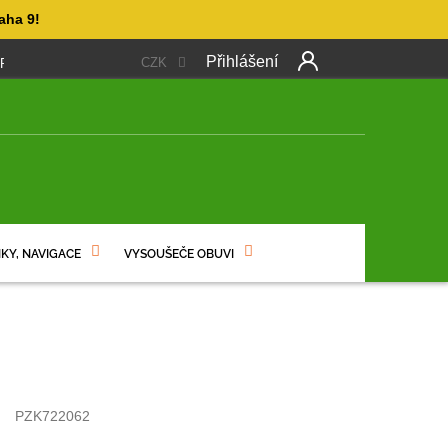
aha 9!
Přihlášení
CZK
 PLATBA
OBCHODNÍ PODMÍNKY
PODMÍNKY OCHRANY OSO
Další
produkt
NÍ
KY, NAVIGACE
VYSOUŠEČE OBUVI
PZK722062