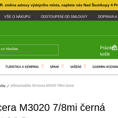
. změna adresy výdejního místa, najdete nás Nad Šestikopy 4 Pr
VŠE O NÁKUPU
ODSTOUPENÍ OD SMLOUVY
DOPRAVA A
NÁKUP
Prázdný
KOŠÍK
košík
TURISTIKA A KEMPING
SPANÍ
VAŘENÍ
GARMIN HODNIN
přehazovačka SH Acera M3020 7/8mi černá
ačky
era M3020 7/8mi černá