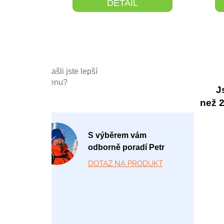
DETAIL
Našli jste lepší
cenu?
J
než 20
P
S výběrem vám
o
odborně poradí Petr
-
DOTAZ NA PRODUKT
P
á
1
2:
0