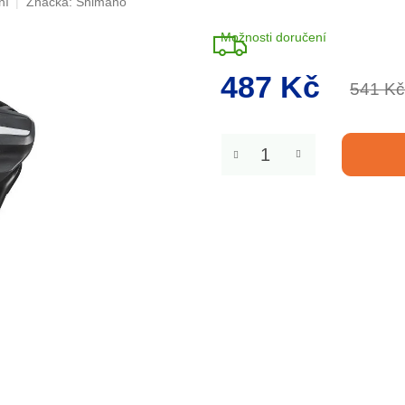
ní
Značka:
Shimano
Možnosti doručení
487 Kč
541 Kč
Měrná
cena: