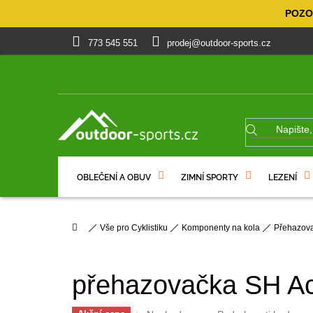
Přejít
POZOR
na
obsah
773 545 551
prodej@outdoor-sports.cz
OBLEČENÍ A OBUV
ZIMNÍ SPORTY
LEZENÍ
% VÝPRODEJ
DÁRKOVÉ POUKAZY
Domů
Vše pro Cyklistiku
Komponenty na kola
Přehazov
přehazovačka SH Ac