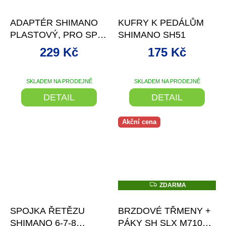
–9 %
–9 %
ADAPTÉR SHIMANO
KUFRY K PEDÁLŮM
PLASTOVÝ, PRO SPD
SHIMANO SH51
SM-PD22
229 Kč
175 Kč
SKLADEM NA PRODEJNĚ
SKLADEM NA PRODEJNĚ
DETAIL
DETAIL
Akční cena
Z
ZDARMA
D
–13 %
A
R
SPOJKA ŘETĚZU
BRZDOVÉ TŘMENY +
M
A
SHIMANO 6-7-8
PÁKY SH SLX M7100