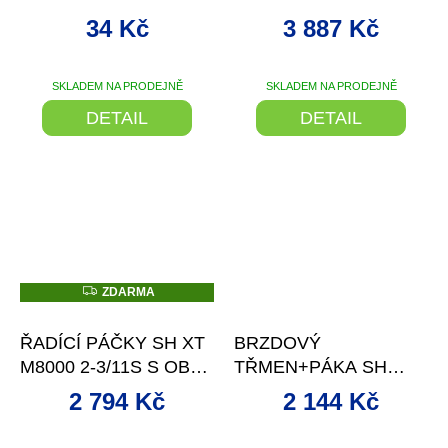
SPEED SMUG51
PŘEDNÍ + ZADNÍ
34 Kč
3 887 Kč
SKLADEM NA PRODEJNĚ
SKLADEM NA PRODEJNĚ
DETAIL
DETAIL
Z
ZDARMA
D
–13 %
–13 %
A
R
ŘADÍCÍ PÁČKY SH XT
BRZDOVÝ
M
A
M8000 2-3/11S S OBJ.
TŘMEN+PÁKA SH
A UKAZATEL
MT4204 ČERNÝ ZADNÍ
2 794 Kč
2 144 Kč
NAPOJ