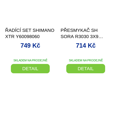
–13 %
ŘADÍCÍ SET SHIMANO
PŘESMYKAČ SH
XTR Y60098060
SORA R3030 3X9
RYCHL. NA NAVÁŘKU
749 Kč
714 Kč
SKLADEM NA PRODEJNĚ
SKLADEM NA PRODEJNĚ
DETAIL
DETAIL