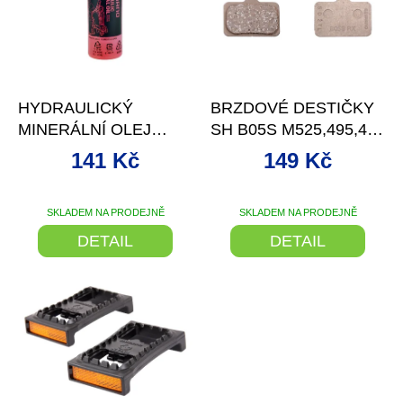
d
s
u
p
k
r
t
o
–21 %
ů
d
HYDRAULICKÝ
BRZDOVÉ DESTIČKY
u
MINERÁLNÍ OLEJ
SH B05S M525,495,475
k
SHIMANO 100ML DO
SÁČEK
t
141 Kč
149 Kč
BRZD
ů
SKLADEM NA PRODEJNĚ
SKLADEM NA PRODEJNĚ
DETAIL
DETAIL