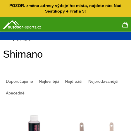
Přejít
POZOR. změna adresy výdejního místa, najdete nás Nad
na
Šestikopy 4 Praha 9!
obsah
NÁ
KO
Domů
Shimano
Shimano
Ř
a
Doporučujeme
Nejlevnější
Nejdražší
Nejprodávanější
z
e
Abecedně
n
í
V
p
ý
r
p
o
i