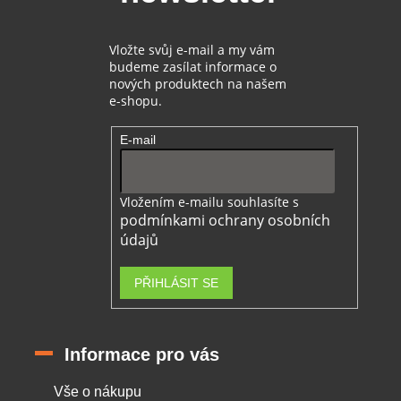
y
v
ý
Vložte svůj e-mail a my vám
p
budeme zasílat informace o
i
nových produktech na našem
s
e-shopu.
u
E-mail
Vložením e-mailu souhlasíte s
podmínkami ochrany osobních
údajů
PŘIHLÁSIT SE
Informace pro vás
Vše o nákupu