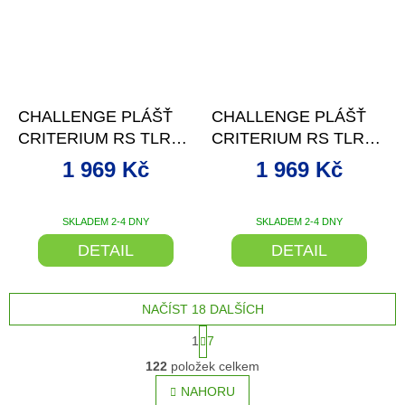
–9 %
–9 %
CHALLENGE PLÁŠŤ
CHALLENGE PLÁŠŤ
CRITERIUM RS TLR
CRITERIUM RS TLR
700X28 ČERNÁ
700X28 ČERNÁ/BÍLÁ
1 969 Kč
1 969 Kč
SKLADEM 2-4 DNY
SKLADEM 2-4 DNY
DETAIL
DETAIL
NAČÍST 18 DALŠÍCH
S
1
7
t
O
r
122
položek celkem
v
á
l
NAHORU
n