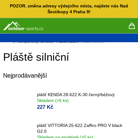
Přejít
POZOR. změna adresy výdejního místa, najdete nás Nad
na
Šestikopy 4 Praha 9!
obsah
NÁ
KO
Domů
Komponenty na kola
Pláště, duše
Pláště silniční
Pláště silniční
Nejprodávanější
plášť KENDA 28-622 K-30 černý/béžový
Skladem
(>5 ks)
227 Kč
plášť VITTORIA 25-622 Zaffiro PRO V black
G2.0
Skladem na prodejně
(>5 ks)