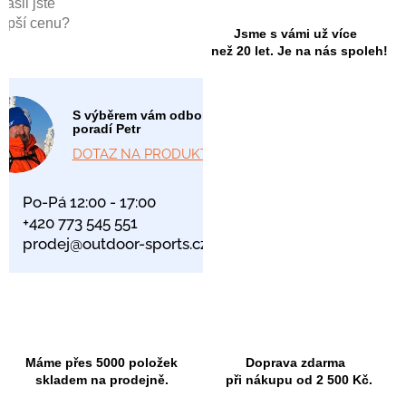
Našli jste
lepší cenu?
Jsme s vámi už více
než 20 let. Je na nás spoleh!
S výběrem vám odborně
poradí Petr
DOTAZ NA PRODUKT
Po-Pá 12:00 - 17:00
+420 773 545 551
prodej@outdoor-sports.cz
Máme přes 5000 položek
Doprava zdarma
skladem na prodejně.
při nákupu od 2 500 Kč.