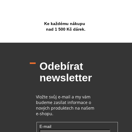
Ke každému nákupu
nad 1 500 Kč dárek.
Z
á
p
Odebírat
a
t
newsletter
í
Vložte svůj e-mail a my vám
budeme zasílat informace o
nových produktech na našem
e-shopu.
E-mail