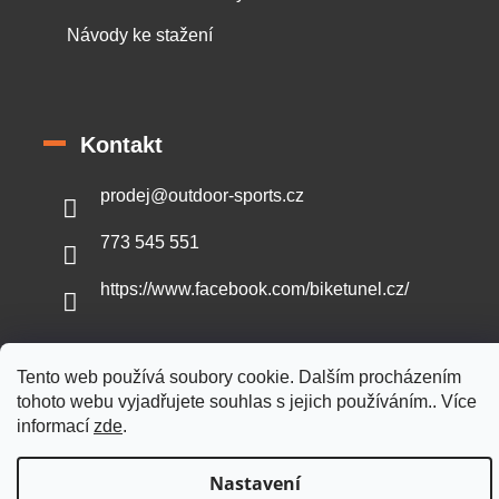
Návody ke stažení
Kontakt
prodej
@
outdoor-sports.cz
773 545 551
https://www.facebook.com/biketunel.cz/
Tento web používá soubory cookie. Dalším procházením
tohoto webu vyjadřujete souhlas s jejich používáním.. Více
Vytvořil Shoptet
informací
zde
.
Copyright 2026
Outdoor-sports.cz
. Všechna práva vyhrazena.
Nastavení