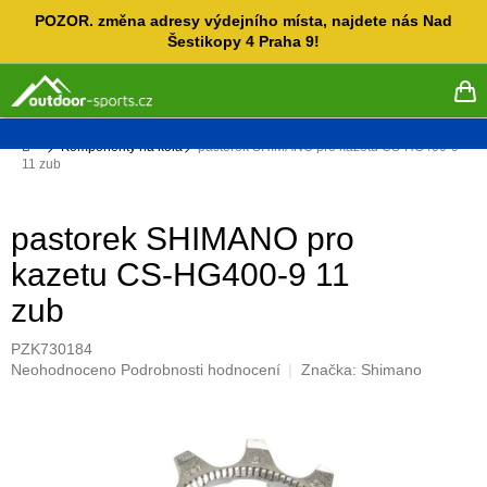
Přejít
POZOR. změna adresy výdejního místa, najdete nás Nad
na
Šestikopy 4 Praha 9!
obsah
NÁ
KO
Domů
Komponenty na kola
pastorek SHIMANO pro kazetu CS-HG400-9
11 zub
pastorek SHIMANO pro
kazetu CS-HG400-9 11
zub
PZK730184
Průměrné
Neohodnoceno
Podrobnosti hodnocení
Značka:
Shimano
hodnocení
produktu
je
0,0
z