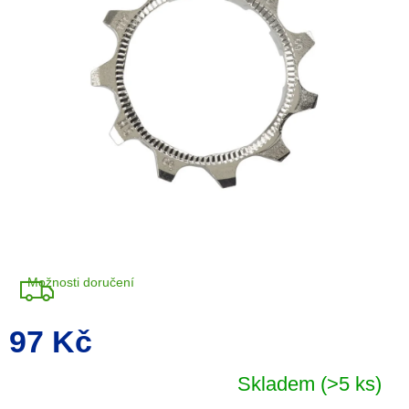
5
hvězdiček.
Možnosti doručení
97 Kč
Měrná
cena:
Skladem
(>5 ks)