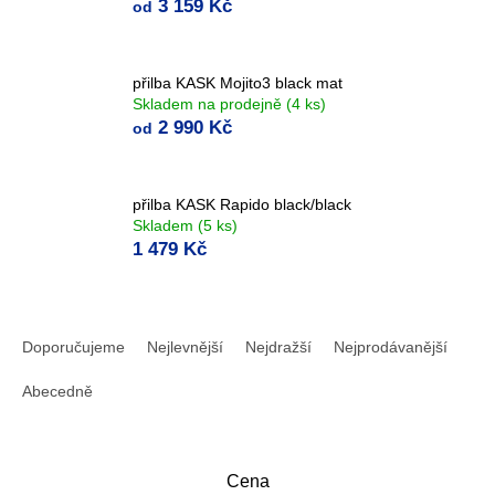
3 159 Kč
od
přilba KASK Mojito3 black mat
Skladem na prodejně
(4 ks)
2 990 Kč
od
přilba KASK Rapido black/black
Skladem
(5 ks)
1 479 Kč
Ř
a
Doporučujeme
Nejlevnější
Nejdražší
Nejprodávanější
z
e
Abecedně
n
í
p
Cena
r