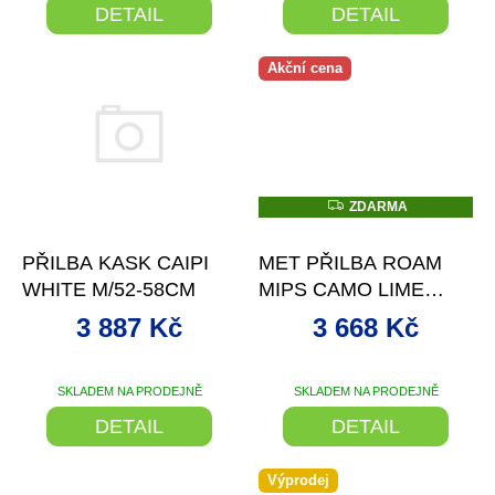
DETAIL
DETAIL
Akční cena
Z
ZDARMA
D
–2 %
–26 %
A
R
PŘILBA KASK CAIPI
MET PŘILBA ROAM
M
A
WHITE M/52-58CM
MIPS CAMO LIME
ZELENÁ
3 887 Kč
3 668 Kč
SKLADEM NA PRODEJNĚ
SKLADEM NA PRODEJNĚ
DETAIL
DETAIL
Výprodej