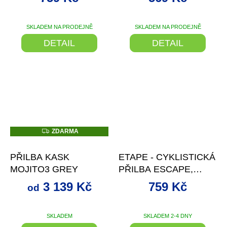
SKLADEM NA PRODEJNĚ
SKLADEM NA PRODEJNĚ
DETAIL
DETAIL
Z
ZDARMA
D
až
–17 %
–5 %
A
R
PŘILBA KASK
ETAPE - CYKLISTICKÁ
M
A
MOJITO3 GREY
PŘILBA ESCAPE,
ČERNÁ/MODRÁ MAT
3 139 Kč
759 Kč
od
SKLADEM
SKLADEM 2-4 DNY