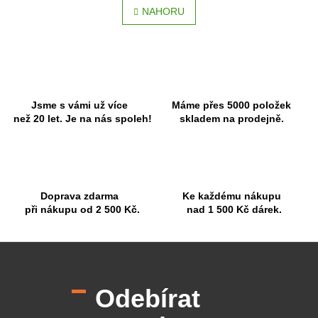
á
l
NAHORU
n
á
k
o
d
v
a
á
c
n
í
í
p
r
Jsme s vámi už více
Máme přes 5000 položek
v
než 20 let. Je na nás spoleh!
skladem na prodejně.
k
y
v
ý
p
Doprava zdarma
Ke každému nákupu
i
při nákupu od 2 500 Kč.
nad 1 500 Kč dárek.
s
u
Z
á
p
Odebírat
a
t