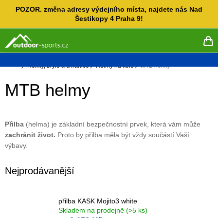
Přejít
POZOR. změna adresy výdejního místa, najdete nás Nad
na
Šestikopy 4 Praha 9!
obsah
NÁ
KO
Domů
Helmy, brýle a chrániče
Helmy na kolo
MTB helmy
MTB helmy
Přilba
(helma)
je základní bezpečnostní prvek, která vám může
zachránit život.
Proto by přilba měla být vždy součástí Vaší
výbavy.
Nejprodávanější
přilba KASK Mojito3 white
Skladem na prodejně
(>5 ks)