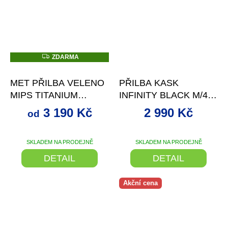
Z
ZDARMA
D
až
–15 %
–57 %
A
R
MET PŘILBA VELENO
PŘILBA KASK
M
A
MIPS TITANIUM
INFINITY BLACK M/48-
METALICKÁ
58CM
3 190 Kč
2 990 Kč
od
SKLADEM NA PRODEJNĚ
SKLADEM NA PRODEJNĚ
DETAIL
DETAIL
Akční cena