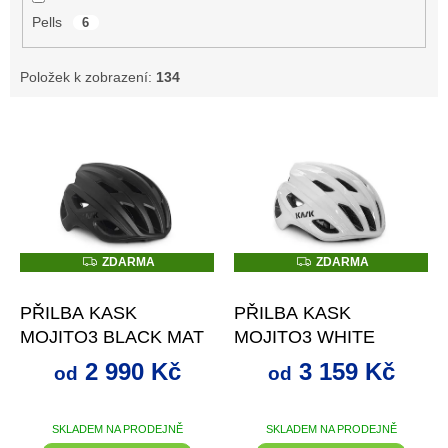
Pells
6
Položek k zobrazení:
134
V
ý
p
i
s
p
r
Z
Z
ZDARMA
ZDARMA
D
D
o
až
–21 %
až
–16 %
A
A
d
R
R
PŘILBA KASK
PŘILBA KASK
M
M
u
A
A
MOJITO3 BLACK MAT
MOJITO3 WHITE
k
t
2 990 Kč
3 159 Kč
od
od
ů
SKLADEM NA PRODEJNĚ
SKLADEM NA PRODEJNĚ