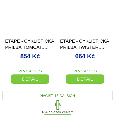
–5 %
–5 %
ETAPE - CYKLISTICKÁ
ETAPE - CYKLISTICKÁ
PŘILBA TOMCAT,
PŘILBA TWISTER,
LIMETA/ČERNÁ MAT
ČERNÁ/BÍLÁ MAT
854 Kč
664 Kč
SKLADEM 2-4 DNY
SKLADEM 2-4 DNY
DETAIL
DETAIL
NAČÍST 18 DALŠÍCH
S
1
8
t
O
r
134
položek celkem
v