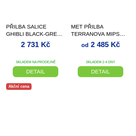
–22 %
až
–28 %
PŘILBA SALICE
MET PŘILBA
GHIBLI BLACK-GREEN
TERRANOVA MIPS
54-58 CM
ŠEDÁ/LIME
2 731 Kč
2 485 Kč
od
SKLADEM NA PRODEJNĚ
SKLADEM 2-4 DNY
DETAIL
DETAIL
Akční cena
–5 %