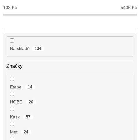
o
103
Kč
5406
Kč
d
u
k
t
ů
Na skladě
134
Značky
Etape
14
HQBC
26
Kask
57
Met
24