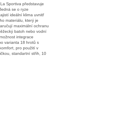
La Sportiva představuje
Jedná se o ryze
stí ideální klima uvnitř
o materiálu, který je
zaručují maximální ochranu
 běžecký batoh nebo vodní
 možnost integrace
o varianta 18 hrotů s
omfort, pro použití v
kou, standartní střih, 10