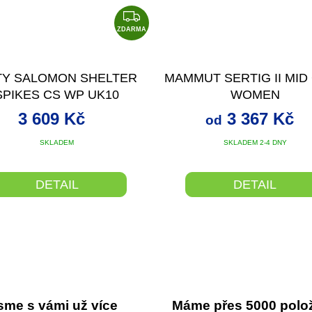
Z
D
ZDARMA
A
R
TY SALOMON SHELTER
MAMMUT SERTIG II MID
M
SPIKES CS WP UK10
WOMEN
A
BLACK/EBONY
3 609 Kč
3 367 Kč
od
SKLADEM
SKLADEM 2-4 DNY
DETAIL
DETAIL
sme s vámi už více
Máme přes 5000 polo