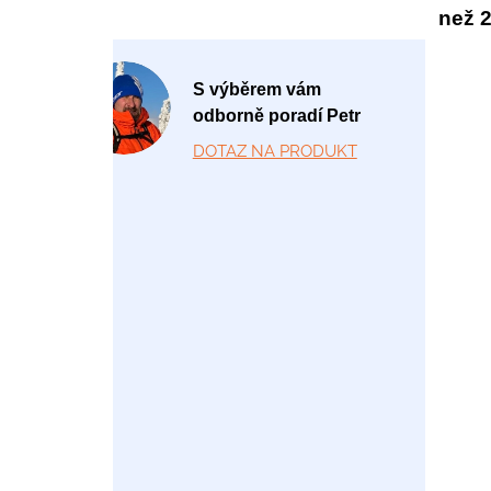
než 20
P
S výběrem vám
o
odborně poradí Petr
-
DOTAZ NA PRODUKT
P
á
1
2:
0
0
-
1
7:
0
0
+
4