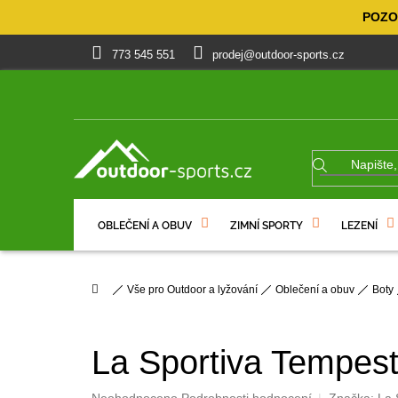
Přejít
POZOR
na
obsah
773 545 551
prodej@outdoor-sports.cz
OBLEČENÍ A OBUV
ZIMNÍ SPORTY
LEZENÍ
% VÝPRODEJ
DÁRKOVÉ POUKAZY
Domů
Vše pro Outdoor a lyžování
Oblečení a obuv
Boty
La Sportiva Tempe
Průměrné