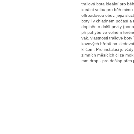
trailová bota ideální pro 
ideální volbu pro běh mim
offroadovou obuv, jejíž slu
boty i v chladném počasí a 
doplněn o další prvky (pon
při pohybu ve volném terénu
vak. vlastnosti trailové b
kovových hřebů na zledovatě
klíčem. Pro instalaci je vž
zimních měsících či za mokr
mm drop - pro došlap přes p