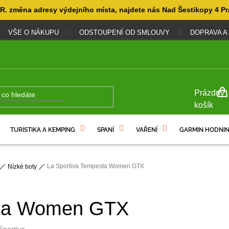
. změna adresy výdejního místa, najdete nás Nad Šestikopy 4 Pr
VŠE O NÁKUPU
ODSTOUPENÍ OD SMLOUVY
DOPRAVA A
NÁKUP
Prázdný
KOŠÍK
košík
TURISTIKA A KEMPING
SPANÍ
VAŘENÍ
GARMIN HODNIN
La Sportiva Tempesta Women GTX
Nízké boty
sta Women GTX