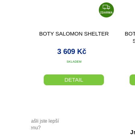
Z
D
ZDARMA
A
R
BOTY SALOMON SHELTER
BO
M
A
3 609 Kč
SKLADEM
DETAIL
Našli jste lepší
cenu?
J