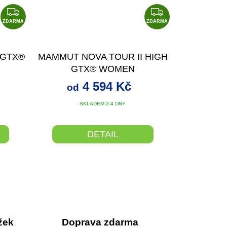
Z
Z
D
D
ZDARMA
ZDARMA
A
A
R
R
 GTX®
MAMMUT NOVA TOUR II HIGH
M
M
GTX® WOMEN
A
A
4 594 Kč
od
SKLADEM 2-4 DNY
DETAIL
žek
Doprava zdarma