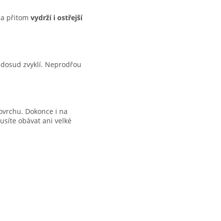
ě a přitom
vydrží i ostřejší
až dosud zvyklí. Neprodřou
ovrchu. Dokonce i na
síte obávat ani velké