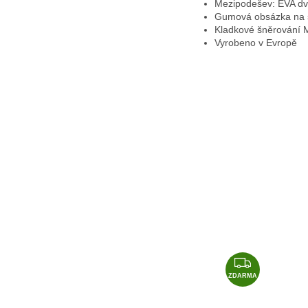
Mezipodešev:
EVA dvo
Gumová obsázka na š
Kladkové šněrování M
Vyrobeno v Evropě
Z
D
ZDARMA
A