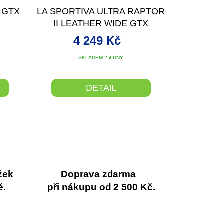
R
R
I GTX
LA SPORTIVA ULTRA RAPTOR
M
M
II LEATHER WIDE GTX
A
A
WOMEN
4 249 Kč
SKLADEM 2-4 DNY
DETAIL
žek
Doprava zdarma
ě.
při nákupu od 2 500 Kč.