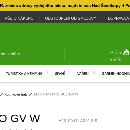
. změna adresy výdejního místa, najdete nás Nad Šestikopy 4 Pr
VŠE O NÁKUPU
ODSTOUPENÍ OD SMLOUVY
DOPRAVA A
NÁKUP
Prázdný
KOŠÍK
košík
TURISTIKA A KEMPING
SPANÍ
VAŘENÍ
GARMIN HODNIN
Asolo Fandango DUO GV W
Kotníkové boty
UO GV W
A23109 00-A519-3-5