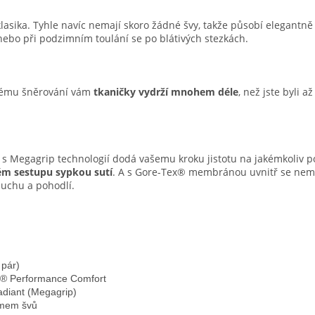
lasika. Tyhle navíc nemají skoro žádné švy, takže působí elegantn
nebo při podzimním toulání se po blátivých stezkách.
vému šněrování vám
tkaničky vydrží mnohem déle
, než jste byli 
s Megagrip technologií dodá vašemu kroku jistotu na jakémkoliv p
ém sestupu sypkou sutí
. A s Gore-Tex® membránou uvnitř se nemu
suchu a pohodlí.
 pár)
® Performance Comfort
diant (Megagrip)
imem švů