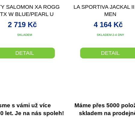
TY SALOMON XA ROGG
LA SPORTIVA JACKAL I
TX W BLUE/PEARL U
MEN
2 719 Kč
4 164 Kč
SKLADEM
SKLADEM 2-4 DNY
DETAIL
DETAIL
sme s vámi už více
Máme přes 5000 polo
 let. Je na nás spoleh!
skladem na prodejn