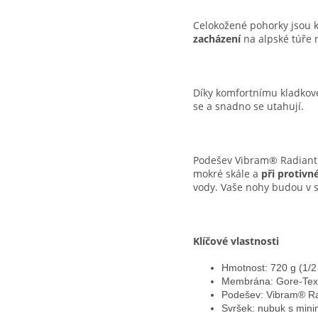
Celokožené pohorky jsou k
zacházení
na alpské túře 
Díky komfortnímu kladko
se a snadno se utahují.
Podešev Vibram® Radiant 
mokré skále a
při protivn
vody. Vaše nohy budou v 
Klíčové vlastnosti
Hmotnost: 720 g (1/2
Membrána:
Gore-Tex
Podešev:
Vibram® Ra
Svršek:
nubuk s min