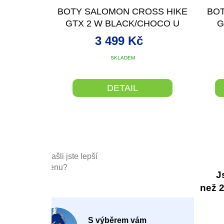
R
BOTY SALOMON CROSS HIKE
BO
M
GTX 2 W BLACK/CHOCO U
G
A
3 499 Kč
SKLADEM
DETAIL
Našli jste lepší
cenu?
J
než 20
P
S výběrem vám