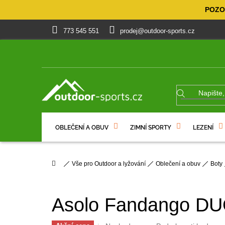
Přejít
POZOR
na
obsah
773 545 551
prodej@outdoor-sports.cz
OBLEČENÍ A OBUV
ZIMNÍ SPORTY
LEZENÍ
% VÝPRODEJ
DÁRKOVÉ POUKAZY
Domů
Vše pro Outdoor a lyžování
Oblečení a obuv
Boty
Asolo Fandango D