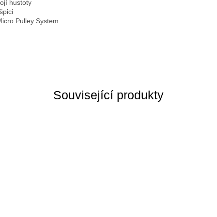
jí hustoty
pici
icro Pulley System
Související produkty