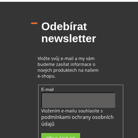
i
Z
s
á
u
p
Odebírat
a
t
newsletter
í
Vložte svůj e-mail a my vám
budeme zasílat informace o
nových produktech na našem
e-shopu.
E-mail
Vložením e-mailu souhlasíte s
podmínkami ochrany osobních
údajů