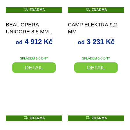
Z
Z
ZDARMA
ZDARMA
D
D
od
až
–18 %
od
až
–14 %
A
A
R
R
BEAL OPERA
CAMP ELEKTRA 9,2
M
M
A
A
UNICORE 8,5 MM
MM
GOLDEN DRY
4 912 Kč
3 231 Kč
od
od
SKLADEM 1-3 DNY
SKLADEM 1-3 DNY
DETAIL
DETAIL
Z
Z
ZDARMA
ZDARMA
D
D
–10 %
–26 %
A
A
R
R