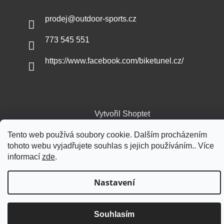
prodej
@
outdoor-sports.cz
773 545 551
https://www.facebook.com/biketunel.cz/
Vytvořil Shoptet
Tento web používá soubory cookie. Dalším procházením
Copyright 2026
Outdoor-sports.cz
. Všechna práva vyhrazena.
tohoto webu vyjadřujete souhlas s jejich používáním.. Více
informací
zde
.
Nastavení
Souhlasím