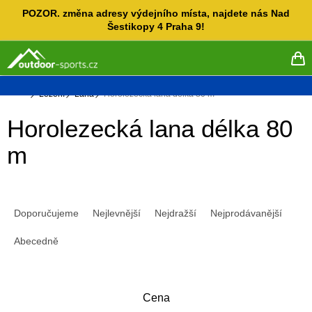
Přejít
POZOR. změna adresy výdejního místa, najdete nás Nad
na
Šestikopy 4 Praha 9!
obsah
NÁ
KO
Domů
Lezení
Lana
Horolezecká lana délka 80 m
Horolezecká lana délka 80
m
Ř
a
Doporučujeme
Nejlevnější
Nejdražší
Nejprodávanější
z
e
Abecedně
n
í
p
Cena
r