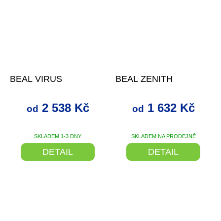
od
až
–22 %
od
až
–21 %
BEAL VIRUS
BEAL ZENITH
2 538 Kč
1 632 Kč
od
od
SKLADEM 1-3 DNY
SKLADEM NA PRODEJNĚ
DETAIL
DETAIL