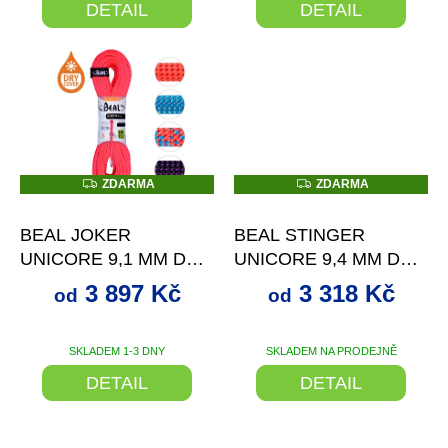
DETAIL
DETAIL
Z
Z
ZDARMA
ZDARMA
D
D
od
až
–22 %
od
až
–22 %
A
A
R
R
BEAL JOKER
BEAL STINGER
M
M
A
A
UNICORE 9,1 MM DRY
UNICORE 9,4 MM DRY
COVER
COVER
3 897 Kč
3 318 Kč
od
od
SKLADEM 1-3 DNY
SKLADEM NA PRODEJNĚ
DETAIL
DETAIL