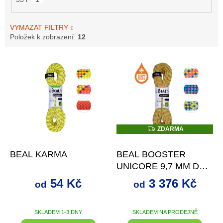
VYMAZAT FILTRY
Položek k zobrazení:
12
V
ý
p
i
s
p
r
Z
ZDARMA
D
o
od
až
–22 %
od
až
–22 %
A
d
R
BEAL KARMA
BEAL BOOSTER
M
u
A
UNICORE 9,7 MM DRY
k
COVER
t
54 Kč
3 376 Kč
od
od
ů
SKLADEM 1-3 DNY
SKLADEM NA PRODEJNĚ