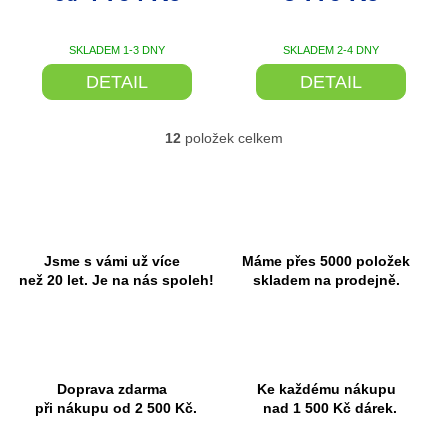
VELIKOST 60 M
SKLADEM 1-3 DNY
SKLADEM 2-4 DNY
DETAIL
DETAIL
12
položek celkem
O
v
l
á
d
a
c
Jsme s vámi už více
Máme přes 5000 položek
í
než 20 let. Je na nás spoleh!
skladem na prodejně.
p
r
v
k
y
Doprava zdarma
Ke každému nákupu
v
při nákupu od 2 500 Kč.
nad 1 500 Kč dárek.
ý
p