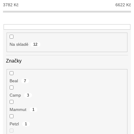
o
3782
Kč
6622
Kč
d
u
k
t
ů
Na skladě
12
Značky
Beal
7
Camp
3
Mammut
1
Petzl
1