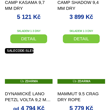
CAMP KASAMA 9,7
CAMP SHADOW 9,4
M
M
A
A
MM DRY
MM DRY
5 121 Kč
3 899 Kč
SKLADEM 1-3 DNY
SKLADEM 1-3 DNY
DETAIL
DETAIL
SALECODE:SLEVAX5:5:%
Z
Z
ZDARMA
ZDARMA
D
D
od
až
–22 %
–10 %
A
A
R
R
DYNAMICKÉ LANO
MAMMUT 9.5 CRAG
M
M
A
A
PETZL VOLTA 9,2 MM
DRY ROPE
BARVA ORANŽOVÁ
4 794 Kč
5 779 Kč
od