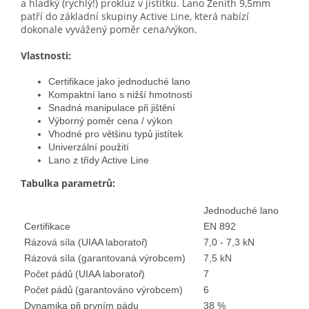
a hladký (rychlý!) prokluz v jistítku. Lano Zenith 9,5mm
patří do základní skupiny Active Line, která nabízí
dokonale vyvážený poměr cena/výkon.
Vlastnosti:
Certifikace jako jednoduché lano
Kompaktní lano s nižší hmotností
Snadná manipulace při jištění
Výborný poměr cena / výkon
Vhodné pro většinu typů jistítek
Univerzální použití
Lano z třídy Active Line
Tabulka parametrů:
Jednoduché lano
Certifikace
EN 892
Rázová síla (UIAA laboratoř)
7,0 - 7,3 kN
Rázová síla (garantovaná výrobcem)
7,5 kN
Počet pádů (UIAA laboratoř)
7
Počet pádů (garantováno výrobcem)
6
Dynamika při prvním pádu
38 %