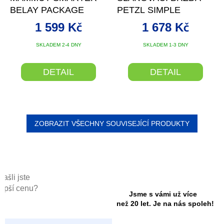
A
BELAY PACKAGE
PETZL SIMPLE
1 599 Kč
1 678 Kč
SKLADEM 2-4 DNY
SKLADEM 1-3 DNY
DETAIL
DETAIL
ZOBRAZIT VŠECHNY SOUVISEJÍCÍ PRODUKTY
Našli jste
lepší cenu?
Jsme s vámi už více
než 20 let. Je na nás spoleh!