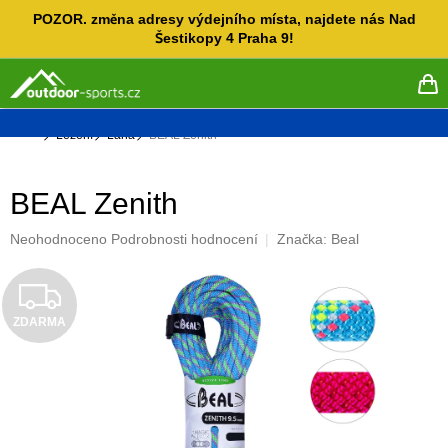
Přejít
POZOR. změna adresy výdejního místa, najdete nás Nad
na
Šestikopy 4 Praha 9!
obsah
NÁ
KO
Domů
Lezení
Lana
BEAL Zenith
BEAL Zenith
Průměrné
Neohodnoceno
Podrobnosti hodnocení
Značka:
Beal
hodnocení
produktu
Z
je
0,0
ZDARMA
D
z
5
A
hvězdiček.
R