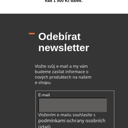
nad 1 500 Kč dárek.
Z
á
p
Odebírat
a
t
newsletter
í
Vložte svůj e-mail a my vám
budeme zasílat informace o
nových produktech na našem
e-shopu.
E-mail
Vložením e-mailu souhlasíte s
podmínkami ochrany osobních
údajů