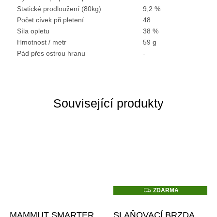
Statické prodloužení (80kg)
9,2 %
Počet cívek při pletení
48
Síla opletu
38 %
Hmotnost / metr
59 g
Pád přes ostrou hranu
-
Související produkty
Z
ZDARMA
D
A
R
MAMMUT SMARTER
SLAŇOVACÍ BRZDA
M