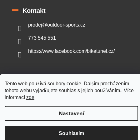
Kontakt
prodej
@
outdoor-sports.cz
773 545 551
https://www.facebook.com/biketunel.cz/
Tento web používá soubory cookie. Dalším procházením
Vytvořil Shoptet
tohoto webu vyjadřujete souhlas s jejich používáním.. Více
informací
zde
.
Copyright 2026
Outdoor-sports.cz
. Všechna práva vyhrazena.
Nastavení
Souhlasím