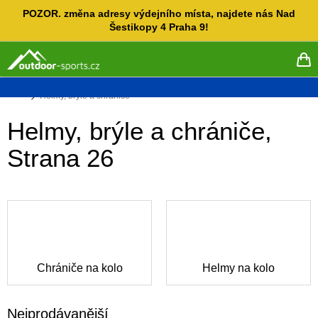
Přejít
POZOR. změna adresy výdejního místa, najdete nás Nad
na
Šestikopy 4 Praha 9!
obsah
NÁ
KO
Domů
Helmy, brýle a chrániče
Helmy, brýle a chrániče
,
Strana 26
Chrániče na kolo
Helmy na kolo
Nejprodávanější