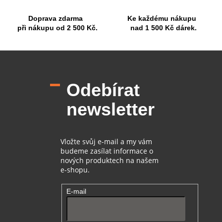
Doprava zdarma
Ke každému nákupu
při nákupu od 2 500 Kč.
nad 1 500 Kč dárek.
Z
á
p
Odebírat
a
t
newsletter
í
Vložte svůj e-mail a my vám
budeme zasílat informace o
nových produktech na našem
e-shopu.
E-mail