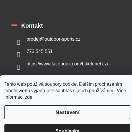
Kontakt
prodej
@
outdoor-sports.cz
773 545 551
https://www.facebook.com/biketunel.cz/
Tento web používá soubory cookie. Dalším procházením
tohoto webu vyjadřujete souhlas s jejich používáním.. Více
Vytvořil Shoptet
informací
zde
.
Nastavení
Copyright 2026
Outdoor-sports.cz
. Všechna práva vyhrazena.
Souhlasím