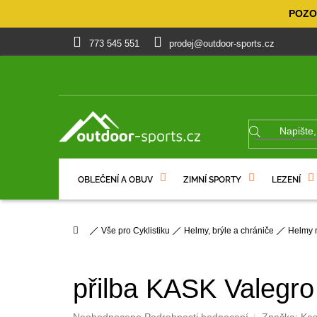
Přejít
POZOR
na
obsah
773 545 551
prodej@outdoor-sports.cz
OBLEČENÍ A OBUV
ZIMNÍ SPORTY
LEZENÍ
% VÝPRODEJ
DÁRKOVÉ POUKAZY
Domů
Vše pro Cyklistiku
Helmy, brýle a chrániče
Helmy 
přilba KASK Valegro
Průměrné