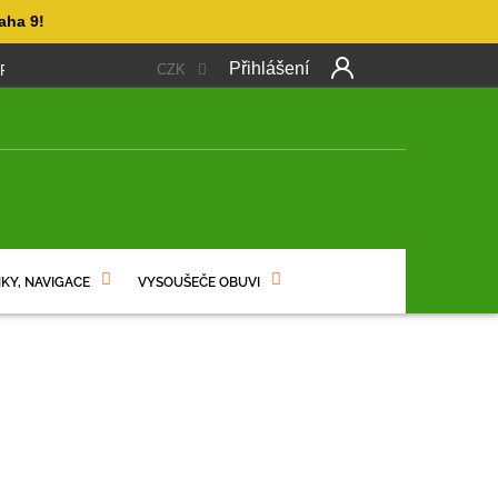
aha 9!
Přihlášení
CZK
 PLATBA
OBCHODNÍ PODMÍNKY
PODMÍNKY OCHRANY OSO
NÍ
KY, NAVIGACE
VYSOUŠEČE OBUVI