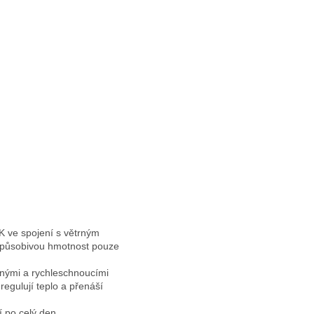
K ve spojení s větrným
a působivou hmotnost pouze
šnými a rychleschnoucími
regulují teplo a přenáší
 po celý den.