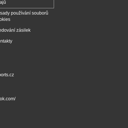
ajů
sady používání souborů
okies
edování zásilek
ntakty
orts.cz
ook.com/