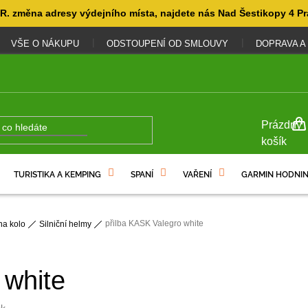
. změna adresy výdejního místa, najdete nás Nad Šestikopy 4 Pr
VŠE O NÁKUPU
ODSTOUPENÍ OD SMLOUVY
DOPRAVA A
NÁKUP
Prázdný
KOŠÍK
košík
TURISTIKA A KEMPING
SPANÍ
VAŘENÍ
GARMIN HODNIN
přilba KASK Valegro white
na kolo
Silniční helmy
 white