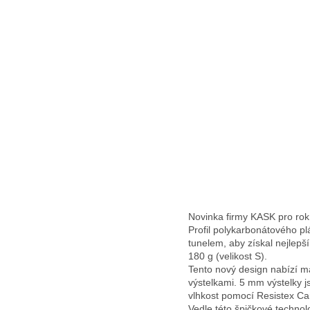
Novinka firmy KASK pro rok
Profil polykarbonátového p
tunelem, aby získal nejlep
180 g (velikost S).
Tento nový design nabízí m
výstelkami. 5 mm výstelky js
vlhkost pomocí Resistex Ca
Vedle této špičkové techno