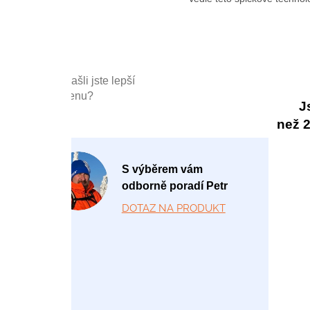
Našli jste lepší
cenu?
J
než 20
P
S výběrem vám
o
odborně poradí Petr
-
DOTAZ NA PRODUKT
P
á
1
2:
0
0