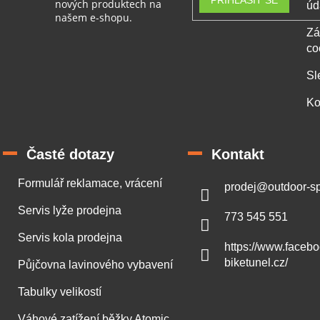
nových produktech na
úd
našem e-shopu.
Zá
co
Sl
Ko
Časté dotazy
Kontakt
Formulář reklamace, vrácení
prodej
@
outdoor-sp
Servis lyže prodejna
773 545 551
Servis kola prodejna
https://www.faceb
biketunel.cz/
Půjčovna lavinového vybavení
Tabulky velikostí
Váhové zatížení běžky Atomic