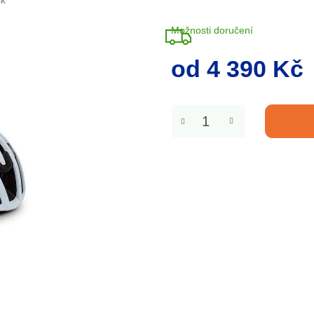
sk
Možnosti doručení
od
4 390 Kč
Měrná
cena: