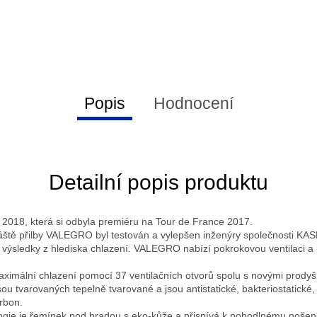
Popis
Hodnocení
Detailní popis produktu
 2018, která si odbyla premiéru na Tour de France 2017.
láště přilby VALEGRO byl testován a vylepšen inženýry společnosti KAS
ší výsledky z hlediska chlazení. VALEGRO nabízí pokrokovou ventilaci 
aximální chlazení pomocí 37 ventilačních otvorů spolu s novými prody
ou tvarovaných tepelně tvarované a jsou antistatické, bakteriostatické, 
rbon.
logie je řemínek pod bradou s eko-kůže a přispívá k pohodlnému nošení