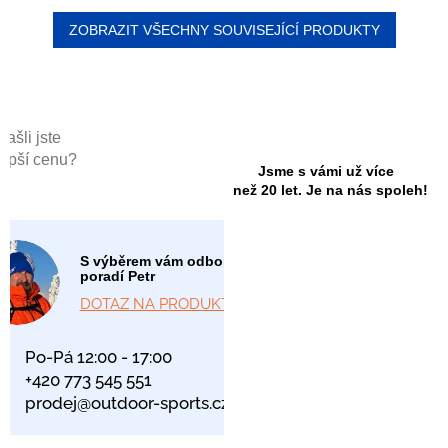
ZOBRAZIT VŠECHNY SOUVISEJÍCÍ PRODUKTY
Našli jste
lepší cenu?
Jsme s vámi už více
než 20 let. Je na nás spoleh!
S výběrem vám odborně
poradí Petr
DOTAZ NA PRODUKT
Po-Pá 12:00 - 17:00
+420 773 545 551
prodej@outdoor-sports.cz