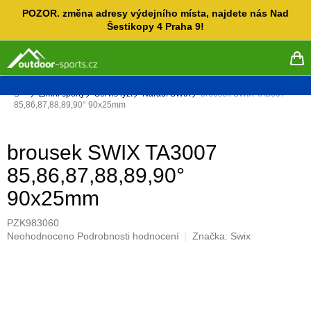
Přejít
POZOR. změna adresy výdejního místa, najdete nás Nad
na
Šestikopy 4 Praha 9!
obsah
NÁ
KO
Domů
Zimní sporty
Servis lyží
Nářadí SWIX
brousek SWIX TA3007
85,86,87,88,89,90° 90x25mm
brousek SWIX TA3007
85,86,87,88,89,90°
90x25mm
PZK983060
Průměrné
Neohodnoceno
Podrobnosti hodnocení
Značka:
Swix
hodnocení
produktu
je
0,0
z