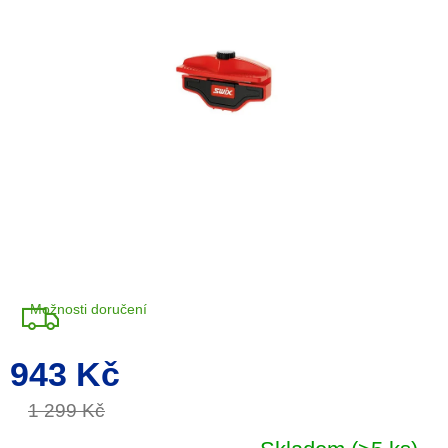
5
hvězdiček.
Možnosti doručení
943 Kč
Měrná
cena:
1 299 Kč