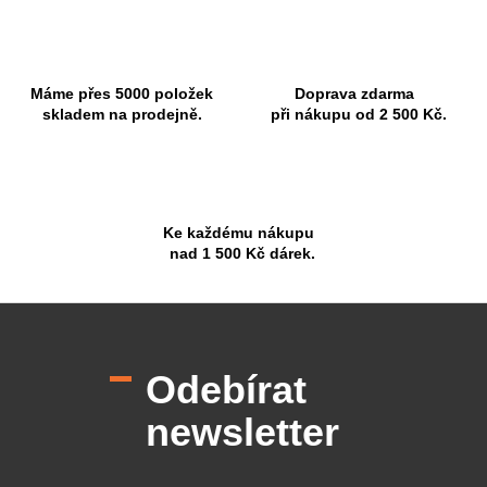
Máme přes 5000 položek
Doprava zdarma
skladem na prodejně.
při nákupu od 2 500 Kč.
Ke každému nákupu
nad 1 500 Kč dárek.
Z
á
p
Odebírat
a
t
newsletter
í