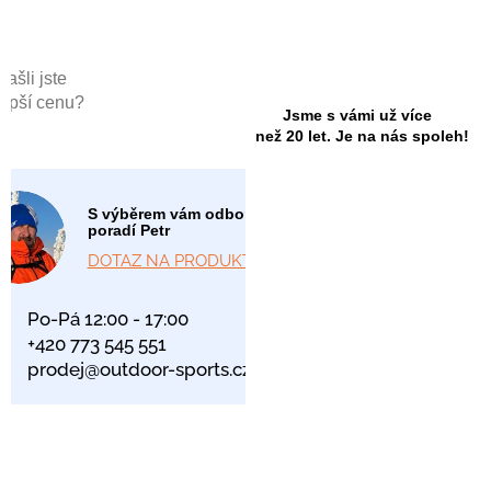
Našli jste
lepší cenu?
Jsme s vámi už více
než 20 let. Je na nás spoleh!
S výběrem vám odborně
poradí Petr
DOTAZ NA PRODUKT
Po-Pá 12:00 - 17:00
+420 773 545 551
prodej@outdoor-sports.cz