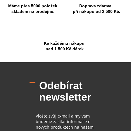
Máme přes 5000 položek
Doprava zdarma
skladem na prodejně.
při nákupu od 2 500 Kč.
Ke každému nákupu
nad 1 500 Kč dárek.
Z
á
p
Odebírat
a
t
newsletter
í
Vložte svůj e-mail a my vám
budeme zasílat informace o
nových produktech na našem