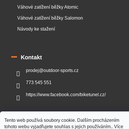
Váhové zatížení běžky Atomic
Váhové zatížení běžky Salomon
Návody ke stažení
Kontakt
prodej
@
outdoor-sports.cz
773 545 551
https://www.facebook.com/biketunel.cz/
Tento web používá soubory cookie. Dalším procházením
Vytvořil Shoptet
tohoto webu vyjadřujete souhlas s jejich používáním.. Více