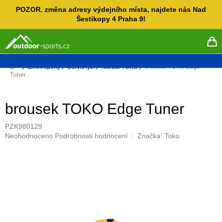
Přejít
POZOR. změna adresy výdejního místa, najdete nás Nad
na
Šestikopy 4 Praha 9!
obsah
NÁ
KO
Domů
Zimní sporty
Servis lyží
Nářadí TOKO
brousek TOKO Edge
Tuner
brousek TOKO Edge Tuner
PZK980129
Průměrné
Neohodnoceno
Podrobnosti hodnocení
Značka:
Toko
hodnocení
produktu
je
0,0
z
5
hvězdiček.