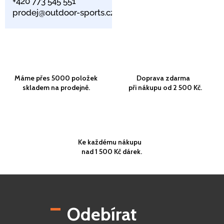
+420 773 545 551
prodej@outdoor-sports.cz
Máme přes 5000 položek
Doprava zdarma
skladem na prodejně.
při nákupu od 2 500 Kč.
Ke každému nákupu
nad 1 500 Kč dárek.
Z
á
p
Odebírat
a
t