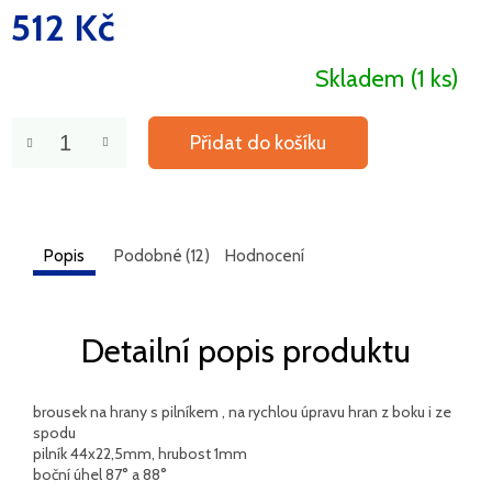
512 Kč
Měrná
cena:
Skladem
(1 ks)
Přidat do košíku
Popis
Podobné (12)
Hodnocení
Detailní popis produktu
brousek na hrany s pilníkem , na rychlou úpravu hran z boku i ze
spodu
pilník 44x22,5mm, hrubost 1mm
boční úhel 87° a 88°