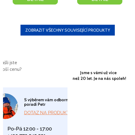
ZOBRAZIT VŠECHNY SOUVISEJÍCÍ PRODUKTY
Našli jste
lepší cenu?
Jsme s vámi už více
než 20 let. Je na nás spoleh!
S výběrem vám odborně
poradí Petr
DOTAZ NA PRODUKT
Po-Pá 12:00 - 17:00