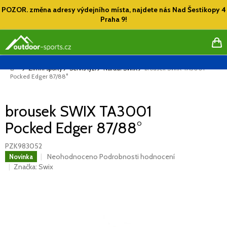
Přejít
POZOR. změna adresy výdejního místa, najdete nás Nad Šestikopy 4
na
Praha 9!
obsah
NÁ
KO
Domů
Zimní sporty
Servis lyží
Nářadí SWIX
brousek SWIX TA3001
Pocked Edger 87/88°
brousek SWIX TA3001
Pocked Edger 87/88°
PZK983052
Průměrné
Neohodnoceno
Podrobnosti hodnocení
Novinka
hodnocení
Značka:
Swix
produktu
je
0,0
z
5
hvězdiček.