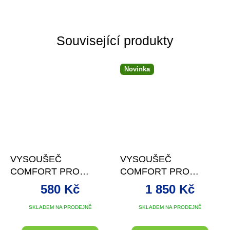
Související produkty
Novinka
VYSOUŠEČ
VYSOUŠEČ
COMFORT PRO
COMFORT PRO
OZONE
OZONE II
580 Kč
1 850 Kč
Průměrné
SKLADEM NA PRODEJNĚ
SKLADEM NA PRODEJNĚ
hodnocení
produktu