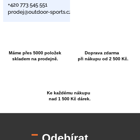
+420 773 545 551
prodej@outdoor-sports.cz
Máme přes 5000 položek
Doprava zdarma
skladem na prodejně.
při nákupu od 2 500 Kč.
Ke každému nákupu
nad 1 500 Kč dárek.
Z
á
p
Odebírat
a