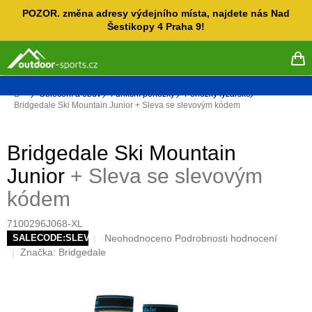
Přejít
POZOR. změna adresy výdejního místa, najdete nás Nad
na
Šestikopy 4 Praha 9!
obsah
NÁ
KO
Domů
Oblečení a obuv
Funkční ponožky
Ponožky lyžařské
Bridgedale Ski Mountain Junior
+ Sleva se slevovým kódem
Bridgedale Ski Mountain
Junior
+ Sleva se slevovým
kódem
7100296J068-XL
Průměrné
Neohodnoceno
Podrobnosti hodnocení
SALECODE:SLEVAX5:5:%
hodnocení
Značka:
Bridgedale
produktu
je
0,0
z