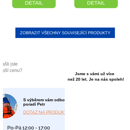
DETAIL
DETAIL
je
5,0
z
5
hvězdiček.
ZOBRAZIT VŠECHNY SOUVISEJÍCÍ PRODUKTY
Našli jste
lepší cenu?
Jsme s vámi už více
než 20 let. Je na nás spoleh!
S výběrem vám odborně
poradí Petr
DOTAZ NA PRODUKT
Po-Pá 12:00 - 17:00