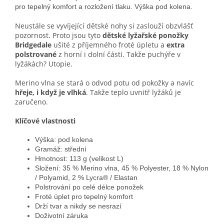
pro tepelný komfort a rozložení tlaku. Výška pod kolena.
Neustále se vyvíjející dětské nohy si zaslouží obzvlášť
pozornost. Proto jsou tyto
dětské lyžařské ponožky
Bridgedale
ušité z příjemného froté úpletu a
extra
polstrované
z horní i dolní části. Takže puchýře v
lyžákách? Utopie.
Merino vlna se stará o odvod potu od pokožky a navíc
hřeje, i když je vlhká
. Takže teplo uvnitř lyžáků je
zaručeno.
Klíčové vlastnosti
Výška: pod kolena
Gramáž: střední
Hmotnost: 113 g (velikost L)
Složení: 35 % Merino vlna, 45 % Polyester, 18 % Nylon
/ Polyamid, 2 % Lycra® / Elastan
Polstrování po celé délce ponožek
Froté úplet pro tepelný komfort
Drží tvar a nikdy se nesrazí
Doživotní záruka