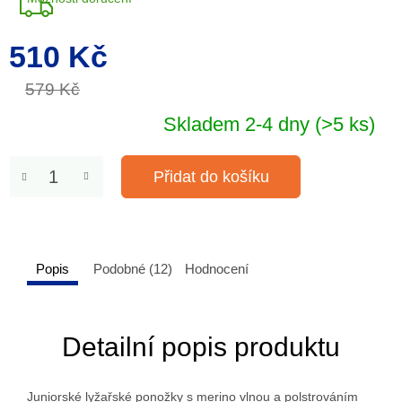
510 Kč
Měrná
cena:
579 Kč
Skladem 2-4 dny
(>5 ks)
Přidat do košíku
Popis
Podobné (12)
Hodnocení
Detailní popis produktu
Juniorské lyžařské ponožky s merino vlnou a polstrováním