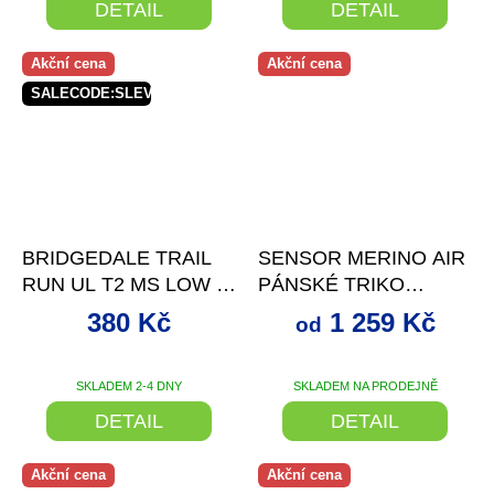
DETAIL
DETAIL
Akční cena
Akční cena
SALECODE:SLEVAX5:5:%
–20 %
až
–30 %
BRIDGEDALE TRAIL
SENSOR MERINO AIR
RUN UL T2 MS LOW
+
PÁNSKÉ TRIKO
SLEVA SE SLEVOVÝM
DL.RUKÁV MUSTARD
380 Kč
1 259 Kč
od
KÓDEM
SKLADEM 2-4 DNY
SKLADEM NA PRODEJNĚ
DETAIL
DETAIL
Akční cena
Akční cena