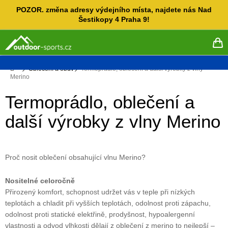
Přejít
POZOR. změna adresy výdejního místa, najdete nás Nad
na
Šestikopy 4 Praha 9!
obsah
NÁ
KO
Domů
Oblečení a obuv
Termoprádlo, oblečení a další výrobky z vlny
Merino
Termoprádlo, oblečení a
další výrobky z vlny Merino
Proč nosit oblečení obsahující vlnu Merino?
Nositelné celoročně
Přirozený komfort, schopnost udržet vás v teple při nízkých
teplotách a chladit při vyšších teplotách, odolnost proti zápachu,
odolnost proti statické elektřině, prodyšnost, hypoalergenní
vlastnosti a odvod vlhkosti dělají z oblečení z merino to nejlepší –