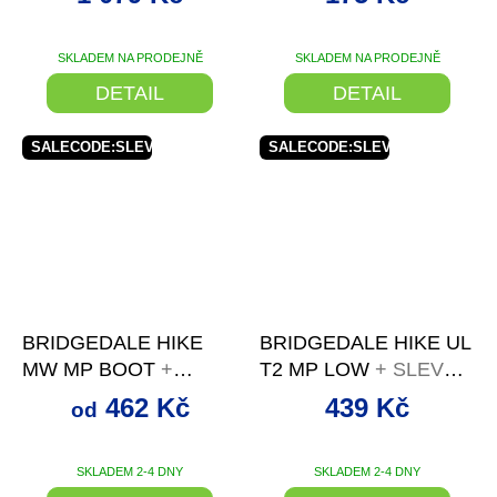
VYCPÁVKAMI ČERNÁ
SKLADEM NA PRODEJNĚ
SKLADEM NA PRODEJNĚ
DETAIL
DETAIL
SALECODE:SLEVAX5:5:%
SALECODE:SLEVAX5:5:%
od
až
–20 %
–12 %
BRIDGEDALE HIKE
BRIDGEDALE HIKE UL
MW MP BOOT
+
T2 MP LOW
+ SLEVA
SLEVA SE SLEVOVÝM
SE SLEVOVÝM
462 Kč
439 Kč
od
KÓDEM
KÓDEM
SKLADEM 2-4 DNY
SKLADEM 2-4 DNY