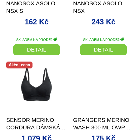
d
NANOSOX ASOLO
NANOSOX ASOLO
u
NSX S
NSX
k
t
162 Kč
243 Kč
ů
SKLADEM NA PRODEJNĚ
SKLADEM NA PRODEJNĚ
DETAIL
DETAIL
Akční cena
–20 %
–23 %
SENSOR MERINO
GRANGERS MERINO
CORDURA DÁMSKÁ
WASH 300 ML OWP
PODPRSENKA S
(GRF82_100)
1 079 Kč
175 Kč