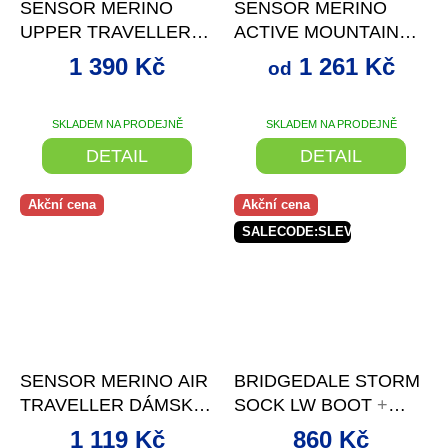
SENSOR MERINO
SENSOR MERINO
UPPER TRAVELLER
ACTIVE MOUNTAINS
PÁNSKÉ ŠORTKY
DÁMSKÉ TRIKO
1 390 Kč
1 261 Kč
od
ČERNÁ
KR.RUKÁV DEEP
BLUE
SKLADEM NA PRODEJNĚ
SKLADEM NA PRODEJNĚ
DETAIL
DETAIL
Akční cena
Akční cena
SALECODE:SLEVAX5:5:%
–25 %
–16 %
SENSOR MERINO AIR
BRIDGEDALE STORM
TRAVELLER DÁMSKÉ
SOCK LW BOOT
+
TRIKO KR.RUKÁV
SLEVA SE SLEVOVÝM
1 119 Kč
860 Kč