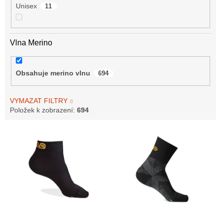
Unisex
11
Vlna Merino
Obsahuje merino vlnu
694
VYMAZAT FILTRY
Položek k zobrazení:
694
V
ý
p
i
s
p
r
o
–10 %
–10 %