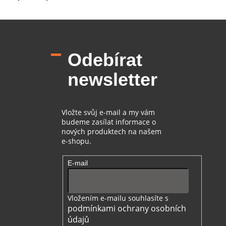
u
Z
á
p
Odebírat
a
t
newsletter
í
Vložte svůj e-mail a my vám
budeme zasílat informace o
nových produktech na našem
e-shopu.
E-mail
Vložením e-mailu souhlasíte s
podmínkami ochrany osobních
údajů