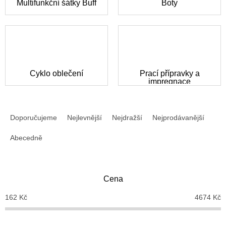
Multifunkční šátky Buff
Boty
Cyklo oblečení
Prací přípravky a
impregnace
Ř
a
Doporučujeme
Nejlevnější
Nejdražší
Nejprodávanější
z
e
Abecedně
n
í
p
Cena
r
o
162
Kč
4674
Kč
d
u