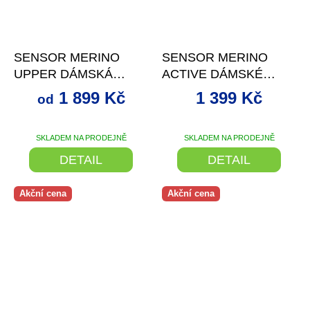
–29 %
–26 %
SENSOR MERINO
SENSOR MERINO
UPPER DÁMSKÁ
ACTIVE DÁMSKÉ
MIKINA CELOZIP
ŠATY LILLA
1 899 Kč
1 399 Kč
od
PORT RED
SKLADEM NA PRODEJNĚ
SKLADEM NA PRODEJNĚ
DETAIL
DETAIL
Akční cena
Akční cena
–26 %
–29 %