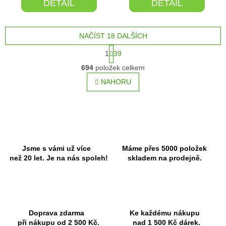
DETAIL
DETAIL
NAČÍST 18 DALŠÍCH
S
1
39
t
O
r
694
položek celkem
v
á
l
NAHORU
n
á
k
o
d
v
a
á
c
n
í
í
p
r
Jsme s vámi už více
Máme přes 5000 položek
v
než 20 let. Je na nás spoleh!
skladem na prodejně.
k
y
v
ý
p
Doprava zdarma
Ke každému nákupu
i
při nákupu od 2 500 Kč.
nad 1 500 Kč dárek.
s