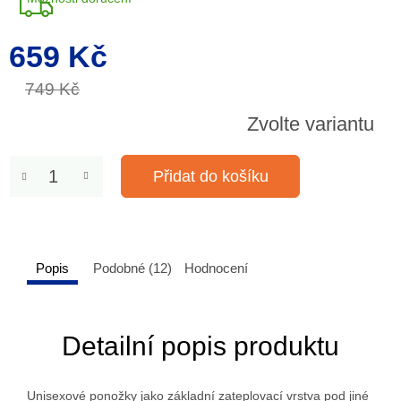
659 Kč
Měrná
cena:
749 Kč
Zvolte variantu
Přidat do košíku
Popis
Podobné (12)
Hodnocení
Detailní popis produktu
Unisexové ponožky jako základní zateplovací vrstva pod jiné