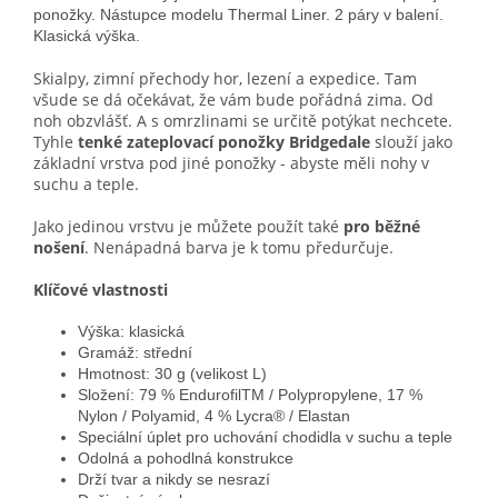
ponožky. Nástupce modelu Thermal Liner. 2 páry v balení.
Klasická výška.
Skialpy, zimní přechody hor, lezení a expedice. Tam
všude se dá očekávat, že vám bude pořádná zima. Od
noh obzvlášť. A s omrzlinami se určitě potýkat nechcete.
Tyhle
tenké zateplovací ponožky Bridgedale
slouží jako
základní vrstva pod jiné ponožky - abyste měli nohy v
suchu a teple.
Jako jedinou vrstvu je můžete použít také
pro běžné
nošení
. Nenápadná barva je k tomu předurčuje.
Klíčové vlastnosti
Výška: klasická
Gramáž: střední
Hmotnost: 30 g (velikost L)
Složení: 79 % EndurofilTM / Polypropylene, 17 %
Nylon / Polyamid, 4 % Lycra® / Elastan
Speciální úplet pro uchování chodidla v suchu a teple
Odolná a pohodlná konstrukce
Drží tvar a nikdy se nesrazí