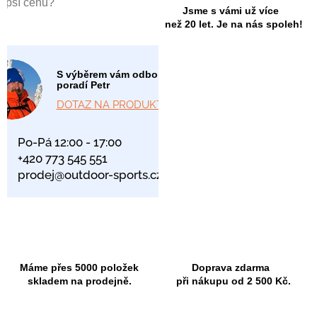
lepší cenu?
Jsme s vámi už více
než 20 let. Je na nás spoleh!
S výběrem vám odborně
poradí Petr
DOTAZ NA PRODUKT
Po-Pá 12:00 - 17:00
+420 773 545 551
prodej@outdoor-sports.cz
Máme přes 5000 položek
Doprava zdarma
skladem na prodejně.
při nákupu od 2 500 Kč.