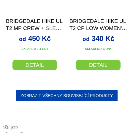
BRIDGEDALE HIKE UL
BRIDGEDALE HIKE UL
T2 MP CREW
+ SLEVA
T2 CP LOW WOMEN'S
SE SLEVOVÝM
W
+ SLEVA SE
450 Kč
340 Kč
od
od
KÓDEM
SLEVOVÝM KÓDEM
SKLADEM 2-4 DNY
SKLADEM 2-4 DNY
DETAIL
DETAIL
ZOBRAZIT VŠECHNY SOUVISEJÍCÍ PRODUKTY
Našli jste