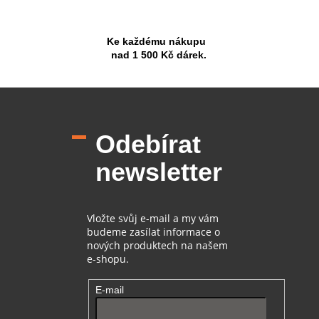
Ke každému nákupu
nad 1 500 Kč dárek.
Z
á
p
Odebírat
a
t
newsletter
í
Vložte svůj e-mail a my vám
budeme zasílat informace o
nových produktech na našem
e-shopu.
E-mail