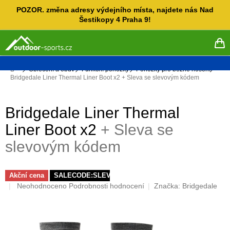
Přejít
POZOR. změna adresy výdejního místa, najdete nás Nad
na
Šestikopy 4 Praha 9!
obsah
NÁ
KO
Domů
Oblečení a obuv
Funkční ponožky
Ponožky pro běžné nošení
Bridgedale Liner Thermal Liner Boot x2
+ Sleva se slevovým kódem
Bridgedale Liner Thermal
Liner Boot x2
+ Sleva se
slevovým kódem
Akční cena
SALECODE:SLEVAX5:5:%
Průměrné
Neohodnoceno
Podrobnosti hodnocení
Značka:
Bridgedale
hodnocení
produktu
je
0,0