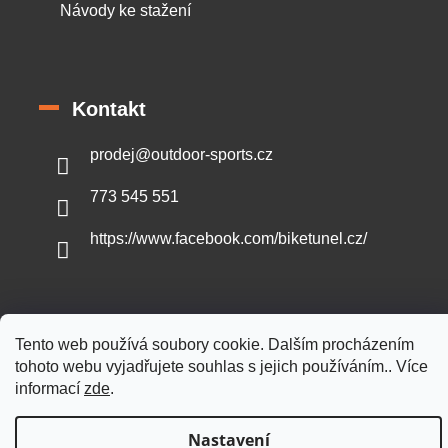
Návody ke stažení
Kontakt
prodej
@
outdoor-sports.cz
773 545 551
https://www.facebook.com/biketunel.cz/
Vytvořil Shoptet
Tento web používá soubory cookie. Dalším procházením
tohoto webu vyjadřujete souhlas s jejich používáním.. Více
informací
zde
.
Copyright 2026
Outdoor-sports.cz
. Všechna práva vyhrazena.
Nastavení